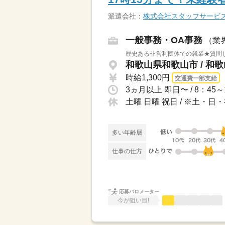
派遣会社：
株式会社スタッフサービ
一般事務・OA事務
（業
歴史ある非営利団体での就業★質問
和歌山県和歌山市 / 和
時給1,300円
交通費一部支給
土曜 日曜 祝日 / ※土・
多い年齢層
仕事の仕方
応募バロメーター
今が狙い目!