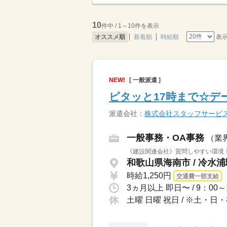
10
件中 / 1～10件を表示
表
オススメ順
新着順
時給順
NEW!
[ 一般派遣 ]
ピタッと17時まで☆デ
派遣会社：
株式会社スタッフサービ
一般事務・OA事務
（業
《建設関連会社》質問しやすい環境
和歌山県海南市 / 冷水
時給1,250円
交通費一部支給
土曜 日曜 祝日 / ※土・