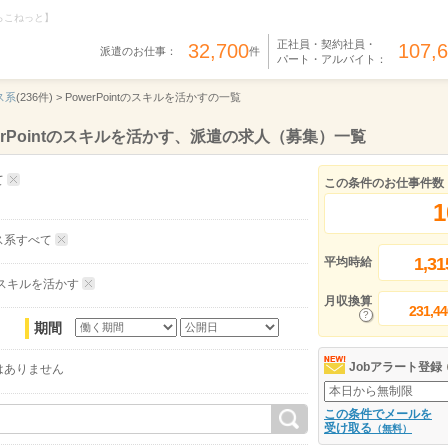
らこねっと】
正社員・契約社員・
32,700
107,
派遣のお仕事：
件
パート・アルバイト：
ス系
(236件) >
PowerPointのスキルを活かすの一覧
rPointのスキルを活かす、派遣の求人（募集）一覧
て
この条件のお仕事件数
1
ス系すべて
1,31
平均時給
tのスキルを活かす
月収換算
231,44
期間
Jobアラート登録
はありません
この条件でメールを
受け取る
（無料）