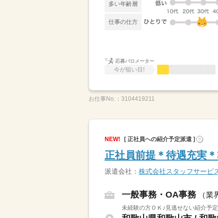
多い年齢層
仕事の仕方
応募バロメーター
今が狙い目!
お仕事No.：
3104419211
NEW!
[ 正社員への紹介予定派遣 ]
?
正社員前提＊待遇充実＊
派遣会社：
株式会社スタッフサービ
一般事務・OA事務
（業
未経験の方ＯＫ♪見逃せない紹介予定