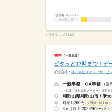
応募バロメーター
今が狙い目!
お仕事No.：
1716838
NEW!
[ 一般派遣 ]
ピタッと17時まで！デ
派遣会社：
株式会社スタッフサービ
一般事務・OA事務
（業
〈包装・梱包資材メーカー〉休憩室
和歌山県和歌山市 / 伊
時給1,260円
交通費一部支給