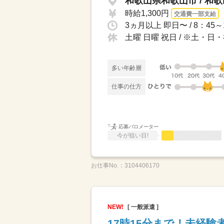
和歌山県和歌山市 / 和
時給1,300円
交通費一部支給
土曜 日曜 祝日 / ※土・
多い年齢層
仕事の仕方
応募バロメーター
今が狙い目!
お仕事No.：
3104406170
NEW!
[ 一般派遣 ]
17時15分まで！未経