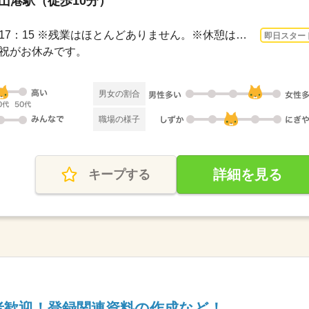
歌山港駅（徒歩10分）
3ヵ月以上 即日〜 / 8：45～17：15 ※残業はほとんどありません。※休憩は４５分です。
即日スター
日・祝がお休みです。
男女の割合
職場の様子
詳細を見る
キープする
験者歓迎！登録関連資料の作成など！