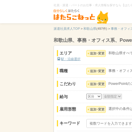
社員・派遣・パートのお仕事・求人情報を探すなら【はた
派遣社員求人TOP
>
和歌山県
(497件) >
事務・オフィ
和歌山県、事務・オフィス系、Powe
エリア
和歌山県すべ
追加･変更
駅・沿線選択
職種
事務・オフィ
追加･変更
こだわり
PowerPoin
追加･変更
給与
雇用形態
選択中の条件
追加･変更
キーワード