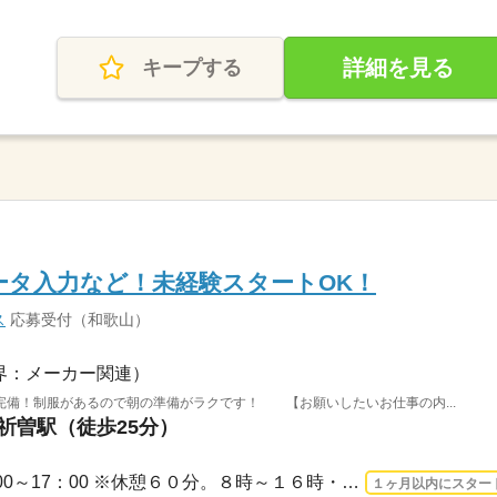
詳細を見る
キープする
ータ入力など！未経験スタートOK！
ス
応募受付（和歌山）
界：メーカー関連）
完備！制服があるので朝の準備がラクです！ 【お願いしたいお仕事の内...
太祈曽駅（徒歩25分）
3ヵ月以上 2026/9/1〜 / 8：00～17：00 ※休憩６０分。８時～１６時・１６時半の勤務も...
１ヶ月以内にスター