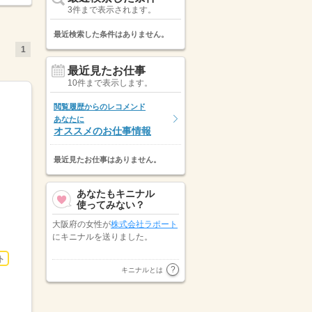
3件まで表示されます。
最近検索した条件はありません。
1
最近見たお仕事
10件まで表示します。
閲覧履歴からのレコメンド
あなたに
オススメのお仕事情報
最近見たお仕事はありません。
あなたもキニナル
使ってみない？
大阪府の女性が
株式会社ラポート
にキニナルを送りました。
ト
兵庫県の女性が
パーソルテンプス
キニナルとは
タッフ株式会社 関西エリア
にキ
ニナルを送りました。