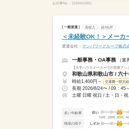
お仕事No.：
3104410301
[ 一般派遣 ]
高収入
給与UP
＜未経験OK！＞メーカ
派遣会社：
マンパワーグループ株式
一般事務・OA事務
（業
【大手ハウスメーカーでの営業アシス
和歌山県和歌山市 / 六
時給1,400円～
交通費一部支給
長期 2026/8/24〜 / 0
土曜 日曜 祝日 / 土・日・祝
多い年齢層
職場の様子