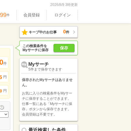
2026/8/9 3時更新
699
会員登録
ログイン
件
0
キープ中のお仕事
件
この検索条件を
保存
Myサーチに保存
0
件
Myサーチ
5件まで保存できます
5
円
保存されたMyサーチはありませ
ん。
円
0
お気に入りの検索条件をMyサー
チに保存することができます。
仕事一覧にある「Myサーチに保
存」ボタンから保存できます。
会員登録は不要です。
最近検索した条件