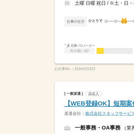
土曜 日曜 祝日 / ※土
仕事の仕方
応募バロメーター
今が狙い目!
お仕事No.：
3104431452
[ 一般派遣 ]
高収入
【WEB登録OK】短期
派遣会社：
株式会社スタッフサービ
一般事務・OA事務
（業