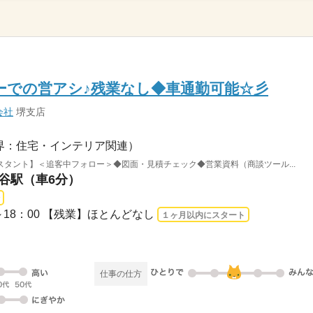
ーでの営アシ♪残業なし◆車通勤可能☆彡
会社
堺支店
界：住宅・インテリア関連）
タント】＜追客中フォロー＞◆図面・見積チェック◆営業資料（商談ツール...
十谷駅（車6分）
9：45～18：00 【残業】ほとんどなし
１ヶ月以内にスタート
仕事の仕方