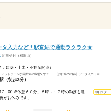
示
ータ入力など＊駅直結で通勤ラクラク★
ス
応募受付（和歌山）
界：建築・土木・不動産関連）
！アットホームな雰囲気の職場です☆ 【お仕事の内容】データ入力｜書...
浦駅（徒歩2分）
3ヵ月以上 即日〜 / 9：00～17：00 ※休憩６０分。８時～１７時の勤務も選択可能です。
即日スター
日・祝がお休みです。