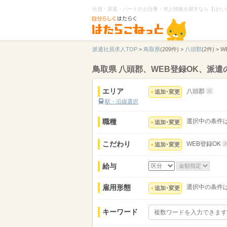
社員・派遣・パートのお仕事・求人情報を探すなら【はた
派遣社員求人TOP
>
鳥取県
(209件) >
八頭郡
(2件) >
W
鳥取県 八頭郡、WEB登録OK、派
エリア
八頭郡
追加･変更
駅・沿線選択
職種
選択中の条件
追加･変更
こだわり
WEB登録OK
追加･変更
給与
雇用形態
選択中の条件
追加･変更
キーワード