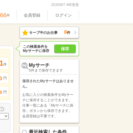
2026/8/7 4時更新
466
会員登録
ログイン
件
0
キープ中のお仕事
件
この検索条件を
保存
Myサーチに保存
1
件
Myサーチ
5件まで保存できます
0
円
保存されたMyサーチはありませ
ん。
円
0
お気に入りの検索条件をMyサー
チに保存することができます。
仕事一覧にある「Myサーチに保
存」ボタンから保存できます。
会員登録は不要です。
最近検索した条件