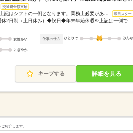
交通費全額支給
即日〜 / 08：30～17：30※上記はシフトの一例となります。業務上必要がある場合や配属...
即日スター
＜年間休日125日＞◆完全週休2日制（土日休み）◆祝日◆年末年始休暇※上記は一例です。配...
仕事の仕方
詳細を見る
キープする
をご紹介します。