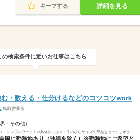
詳細を見る
キープする
この検索条件に近いお仕事はこちら
む・数える・仕分けるなどのコツコツwork
ス
鳥取営業所
界：その他）
 シンプルワーク！≪具体的には≫・手のひらサイズの部品をセットしボタ...
鳥取県八頭郡若桜町 / ※全国に勤務地あり（沖縄を除く）※勤務地はご希望と通いやすさ...