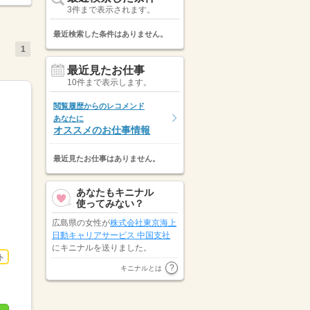
3件まで表示されます。
最近検索した条件はありません。
1
最近見たお仕事
10件まで表示します。
閲覧履歴からのレコメンド
あなたに
オススメのお仕事情報
最近見たお仕事はありません。
あなたもキニナル
使ってみない？
広島県の女性が
株式会社東京海上
日動キャリアサービス 中国支社
にキニナルを送りました。
ト
広島県の女性が
マンパワーグルー
キニナルとは
プ株式会社
にキニナルを送りまし
た。