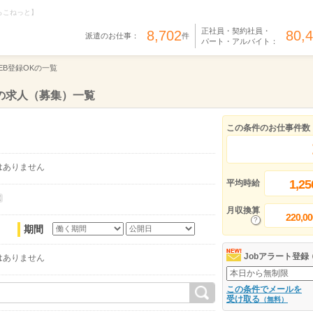
らこねっと】
正社員・契約社員・
8,702
80,
派遣のお仕事：
件
パート・アルバイト：
EB登録OKの一覧
遣の求人（募集）一覧
この条件のお仕事件数
はありません
1,25
平均時給
月収換算
220,00
期間
Jobアラート登録
はありません
この条件でメールを
受け取る
（無料）