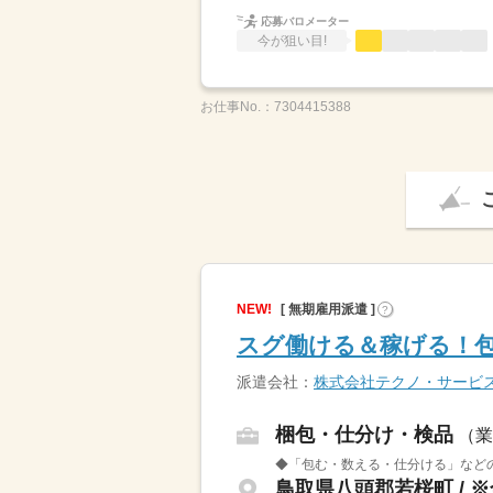
応募バロメーター
今が狙い目!
お仕事No.：
7304415388
NEW!
[ 無期雇用派遣 ]
?
スグ働ける＆稼げる！包
派遣会社：
株式会社テクノ・サービ
梱包・仕分け・検品
（業
◆「包む・数える・仕分ける」などの