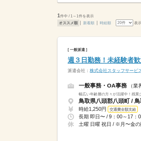
1
件中 / 1～1件を表示
表
オススメ順
新着順
時給順
[ 一般派遣 ]
週３日勤務！未経験者歓
派遣会社：
株式会社スタッフサービ
一般事務・OA事務
（業
幅広い年齢層の方々が活躍中！残業
鳥取県八頭郡八頭町 / 
時給1,250円
交通費全額支給
土曜 日曜 祝日 / ※月〜