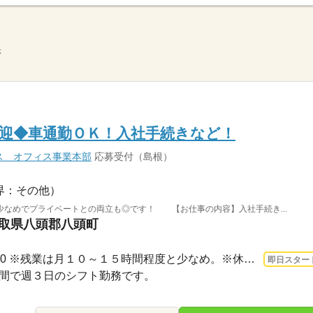
示
迎◆車通勤ＯＫ！入社手続きなど！
ス オフィス事業本部
応募受付（島根）
界：その他）
少なめでプライベートとの両立も◎です！ 【お仕事の内容】入社手続き...
鳥取県八頭郡八頭町
長期 即日〜 / 9：00～17：00 ※残業は月１０～１５時間程度と少なめ。※休憩は６０分で...
即日スター
金の間で週３日のシフト勤務です。