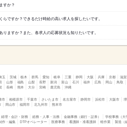
ますか？
くらですか？できるだけ時給の高い求人を探したいです。
ありますか？また、各求人の応募状況も知りたいです。
埼玉
茨城
栃木
群馬
愛知
岐阜
三重
静岡
大阪
兵庫
京都
滋賀
田
山形
福島
山梨
長野
新潟
富山
石川
福井
広島
岡山
鳥取
賀
長崎
熊本
大分
宮崎
鹿児島
沖縄
崎市
相模原市
千葉市
さいたま市
名古屋市
静岡市
浜松市
大阪市
市
岡山市
福岡市
北九州市
熊本市
経理・会計・財務
総務・人事・法務
金融事務（銀行・証券）
学校事務（大
B制作・編集
DTPオペレーター
医療事務
看護師・准看護師
軽作業
製造（