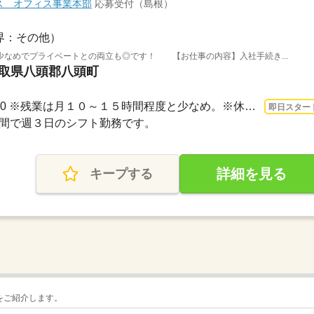
ス オフィス事業本部
応募受付（島根）
界：その他）
少なめでプライベートとの両立も◎です！ 【お仕事の内容】入社手続き...
鳥取県八頭郡八頭町
長期 即日〜 / 9：00～17：00 ※残業は月１０～１５時間程度と少なめ。※休憩は６０分で...
即日スター
金の間で週３日のシフト勤務です。
詳細を見る
キープする
をご紹介します。