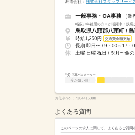
派遣会社：
株式会社スタッフサービ
一般事務・OA事務
（業
幅広い年齢層の方々が活躍中！残業
鳥取県八頭郡八頭町 / 
時給1,250円
交通費全額支給
土曜 日曜 祝日 / ※月〜
応募バロメーター
今が狙い目!
お仕事No.：
7304415388
よくある質問
このページの求人に関して、よくあるご質問