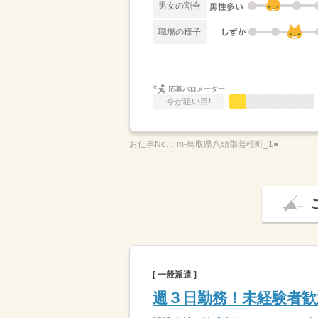
男女の割合
職場の様子
応募バロメーター
今が狙い目!
お仕事No.：
m-鳥取県八頭郡若桜町_1●
[ 一般派遣 ]
週３日勤務！未経験者歓