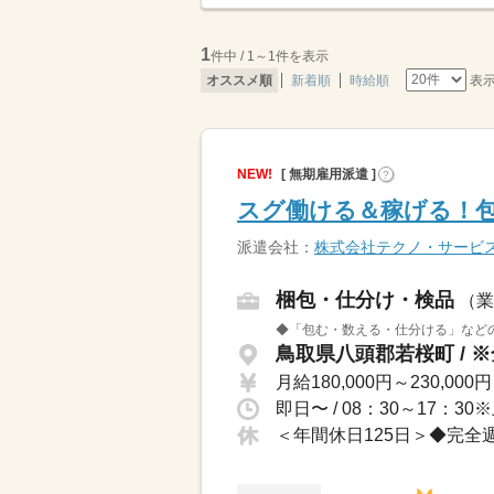
1
件中 / 1～1件を表示
表
オススメ順
新着順
時給順
NEW!
[ 無期雇用派遣 ]
?
スグ働ける＆稼げる！包
派遣会社：
株式会社テクノ・サービ
梱包・仕分け・検品
（業
◆「包む・数える・仕分ける」などの
月給180,000円～230,000円