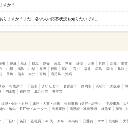
ますか？
ありますか？また、各求人の応募状況も知りたいです。
埼玉
茨城
栃木
群馬
愛知
岐阜
三重
静岡
大阪
兵庫
京都
滋賀
田
山形
福島
山梨
長野
新潟
富山
石川
福井
広島
岡山
鳥取
賀
長崎
熊本
大分
宮崎
鹿児島
沖縄
崎市
相模原市
千葉市
さいたま市
名古屋市
静岡市
浜松市
大阪市
市
岡山市
福岡市
北九州市
熊本市
経理・会計・財務
総務・人事・法務
金融事務（銀行・証券）
学校事務（大
B制作・編集
DTPオペレーター
医療事務
看護師・准看護師
軽作業
製造（
ク
日払い
英語
正社員
40代
新卒
高時給
交通費
ママ
扶養内
大