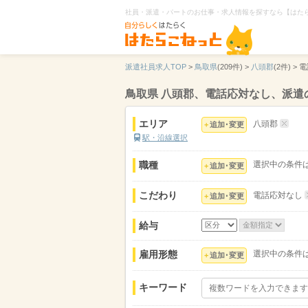
社員・派遣・パートのお仕事・求人情報を探すなら【はた
派遣社員求人TOP
>
鳥取県
(209件) >
八頭郡
(2件) >
電
鳥取県 八頭郡、電話応対なし、派遣
エリア
八頭郡
追加･変更
駅・沿線選択
職種
選択中の条件
追加･変更
こだわり
電話応対なし
追加･変更
給与
雇用形態
選択中の条件
追加･変更
キーワード