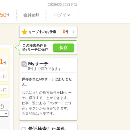
2026/8/6 22時更新
450
会員登録
ログイン
件
0
キープ中のお仕事
件
この検索条件を
保存
Myサーチに保存
1
件
Myサーチ
5件まで保存できます
-
円
保存されたMyサーチはありませ
ん。
円
-
お気に入りの検索条件をMyサー
チに保存することができます。
仕事一覧にある「Myサーチに保
存」ボタンから保存できます。
会員登録は不要です。
最近検索した条件