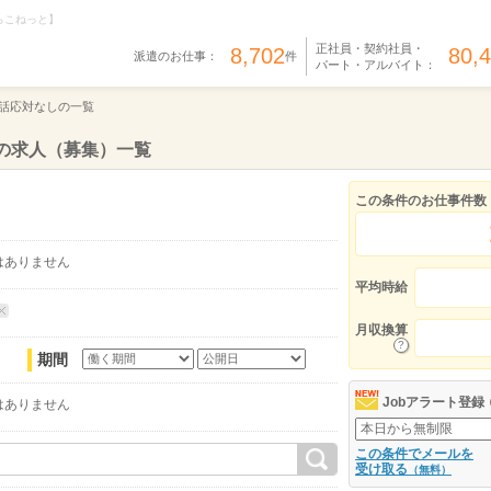
らこねっと】
正社員・契約社員・
8,702
80,
派遣のお仕事：
件
パート・アルバイト：
話応対なしの一覧
の求人（募集）一覧
この条件のお仕事件数
はありません
平均時給
月収換算
期間
Jobアラート登録
はありません
この条件でメールを
受け取る
（無料）