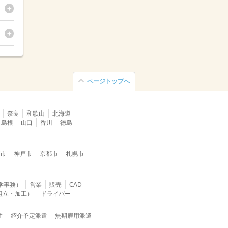
ページトップへ
奈良
和歌山
北海道
島根
山口
香川
徳島
堺市
神戸市
京都市
札幌市
学事務）
営業
販売
CAD
組立・加工）
ドライバー
手
紹介予定派遣
無期雇用派遣