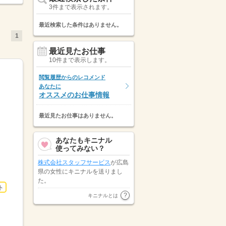
3件まで表示されます。
最近検索した条件はありません。
1
最近見たお仕事
10件まで表示します。
閲覧履歴からのレコメンド
あなたに
オススメのお仕事情報
最近見たお仕事はありません。
あなたもキニナル
使ってみない？
株式会社スタッフサービス
が広島
県の女性にキニナルを送りまし
た。
ト
広島県の女性が
株式会社マーキュ
キニナルとは
リースタッフィング 金融
にキニ
ナルを送りました。