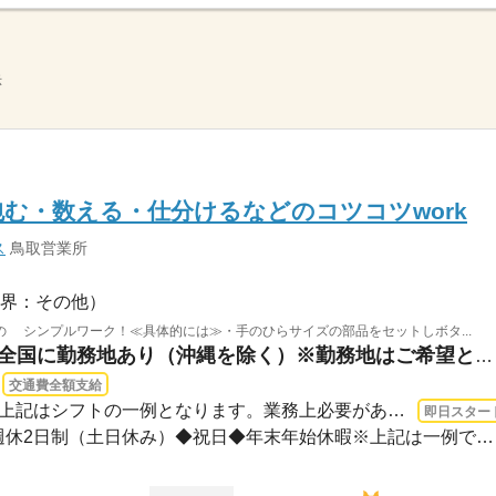
示
む・数える・仕分けるなどのコツコツwork
ス
鳥取営業所
界：その他）
 シンプルワーク！≪具体的には≫・手のひらサイズの部品をセットしボタ...
鳥取県八頭郡若桜町 / ※全国に勤務地あり（沖縄を除く）※勤務地はご希望と通いやすさ...
交通費全額支給
即日〜 / 08：30～17：30※上記はシフトの一例となります。業務上必要がある場合や配属...
即日スター
＜年間休日125日＞◆完全週休2日制（土日休み）◆祝日◆年末年始休暇※上記は一例です。配...