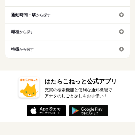
お仕事の特徴
月給 180,000円～230,000円
給与
＼「すぐ働きたい」その気持ちに応えます！／職務経歴書や履
会人経験不問 ◆正社員デビュー大歓迎 フリーター・離職中・主
詳しい募集要項をすべて見る
歴書はいりません！スマホからカンタン応募→オンライン面接
婦（夫）の方も活躍中です ≪こんな方にぴったり≫ ・正社員と
基本特徴
【給与備考】
もOK。面倒な手続きは全部飛ばして、最短で仕事を始めましょ
通勤時間・駅
から探す
して安定した働き方がしたい方 ・プラモデルや機械いじりが好
◆時間外手当あり
無期派遣
未経験OK
新卒・第二
20代活躍
30代活躍
う！
きな方 ・人見知りや話し下手な方も大丈夫です ※定年制度あり
続きを読む
◆昇給あり（年1回）
応募する
（満60歳）
募集条件
職種
から探す
大量募集
交通費
即日スタート
主婦・主夫
続きを読む
月給 180,000円～230,000円
給与
勤務時間
詳しい募集要項をすべて見る
履歴書不要
WEB選考完結
基本特徴
【給与備考】
08：30～17：30
特徴
から探す
◆時間外手当あり
無期派遣
未経験OK
新卒・第二
20代活躍
30代活躍
就業時間・曜日
※上記はシフトの一例となります。
◆昇給あり（年1回）
募集条件
業務上必要がある場合や
応募する
残業なし
残10未満
残20未満
10時～出社
配属先の都合により、
大量募集
交通費
即日スタート
主婦・主夫
16時前退社
土日祝休
時間帯が変更となる場合があります。
続きを読む
履歴書不要
WEB選考完結
勤務時間
働き方・環境
就業時間・曜日
はたらこねっと公式アプリ
08：30～17：30
ブランクOK
産休・育休
社会保険制度
研修制度
休日・休暇
残業なし
残10未満
残20未満
10時～出社
※上記はシフトの一例となります。
充実の検索機能と便利な通知機能で
業務上必要がある場合や
資格支援
禁煙・分煙
バイク自転車
車OK
＜年間休日125日＞ ◆完全週休2日制（土日休み） ◆祝日 ◆年
アナタのしごと探しをお手伝い！
16時前退社
土日祝休
配属先の都合により、
末年始休暇 ※上記は一例です。配属先により 当社の所定休日
働き方・環境
ルーティン
英語不要
PC不要
電話なし
時間帯が変更となる場合があります。
数と差がある場合は、 差分の調整を年末に行います。
ブランクOK
産休・育休
社会保険制度
研修制度
続きを読む
資格支援
禁煙・分煙
バイク自転車
車OK
休日・休暇
ルーティン
英語不要
PC不要
電話なし
＜年間休日125日＞ ◆完全週休2日制（土日休み） ◆祝日 ◆年