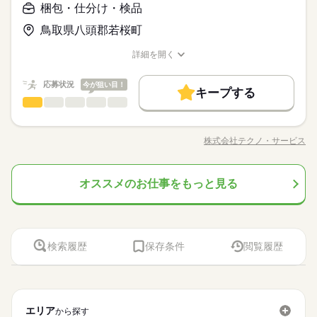
梱包・仕分け・検品
ーなどのお仕事も扱っています。 在宅のお仕事があるエリアも
お仕事の特徴
◆未経験者歓迎！ ▼オフィスワークデビューを応援します！▼
☆ 9月・10月スタートもご相談ください♪
時給 1,250円
給与
◆週３日勤務！服装は比較的自由＊アットホームな雰囲気の職
鳥取県八頭郡若桜町
すきま時間に自分のペースで学べるスマホ学習アプリ 「ぽけっ
基本特徴
詳しい募集要項をすべて見る
場！休憩室完備♪ 同業務の方がいるので安心☆ネイル・デニ
と」など未経験の方を支えるサポートが充実◎ ―･―･―･―･
このお仕事は、働いた分の給料を給料日を待たずに受け取れる
未経験OK
新卒・第二
20代活躍
30代活躍
40代活躍
ムでの就業ＯＫ！近くに飲食店あります☆
詳細を開く
―･―･―･―･―･―･―･―･―･― データ入力などの人気お仕事
『速払いサービス』を利用できます（利用規定あり）
職種/応募資格
お仕事の特徴
給与/時間/休日
も多数あり♪ パートからの収入アップも実績多数！ 主婦（夫）
続きを読む
募集条件
応募する
の方のオフィスワークデビューを応援◎
応募状況
今が狙い目！
交通費
即日スタート
履歴書不要
WEB登録
続きを読む
キープする
3ヵ月以上
期間・時間
梱包・仕分け・検品
職種
男性
女性
男女の割合
時給 1,250円
給与
就業時間・曜日
基本特徴
詳しい募集要項をすべて見る
9：00～17：00
◆「包む・数える・仕分ける」などの シンプルワーク！ ≪具
このお仕事は、働いた分の給料を給料日を待たずに受け取れる
残20未満
土日祝休
シフト勤務
未経験OK
新卒・第二
20代活躍
30代活躍
40代活躍
※残業は月１０～１５時間程度と少なめ。
体的には≫ ・手のひらサイズの部品をセットしボタンを押す ・
『速払いサービス』を利用できます（利用規定あり）
株式会社テクノ・サービス
ひとりで
みんなで
募集条件
仕事の仕方
※休憩は６０分です。
交通費
即日スタート
職種/応募資格
履歴書不要
WEB登録
お仕事の特徴
給与/時間/休日
製品にキズがないかチェック ・完成品を仕分けて箱に入れる な
働き方・環境
就業時間・曜日
ど、とってもシンプル。 指示通りに進めればOKなので、 特別
応募する
残20未満
土日祝休
シフト勤務
社会保険制度
研修制度
資格支援
服装自由
日払い
なスキルや経験がなくても大丈夫です。
続きを読む
続きを読む
働き方・環境
3ヵ月以上
期間・時間
オススメのお仕事をもっと見る
梱包・仕分け・検品
その他
業界
職種
土曜 日曜 祝日
休日・休暇
週払い
禁煙・分煙
車OK
ルーティン
英語不要
男性
女性
男女の割合
社会保険制度
研修制度
資格支援
服装自由
日払い
9：00～17：00
◆「包む・数える・仕分ける」などの シンプルワーク！ ≪具
※月～金の間で週３日のシフト勤務です。
活かせるスキル
※残業は月１０～１５時間程度と少なめ。
応募資格
週払い
禁煙・分煙
車OK
ルーティン
英語不要
体的には≫ ・手のひらサイズの部品をセットしボタンを押す ・
ひとりで
みんなで
仕事の仕方
※休憩は６０分です。
Word
Excel
活かせるスキル
製品にキズがないかチェック ・完成品を仕分けて箱に入れる な
Word
Excel
＼履歴書・職務経歴書は必要なし／ ◆転職回数・ブランク・社
ど、とってもシンプル。 指示通りに進めればOKなので、 特別
＼「すぐ働きたい」その気持ちに応えます！／職務経歴書や履
会人経験不問 ◆正社員デビュー大歓迎 フリーター・離職中・主
検索履歴
保存条件
閲覧履歴
なスキルや経験がなくても大丈夫です。
続きを読む
歴書はいりません！スマホからカンタン応募→オンライン面接
婦（夫）の方も活躍中です ≪こんな方にぴったり≫ ・正社員と
その他
業界
土曜 日曜 祝日
休日・休暇
もOK。面倒な手続きは全部飛ばして、最短で仕事を始めましょ
して安定した働き方がしたい方 ・プラモデルや機械いじりが好
う！
きな方 ・人見知りや話し下手な方も大丈夫です ※定年制度あり
続きを読む
※月～金の間で週３日のシフト勤務です。
応募資格
（満60歳）
エリア
から探す
＼履歴書・職務経歴書は必要なし／ ◆転職回数・ブランク・社