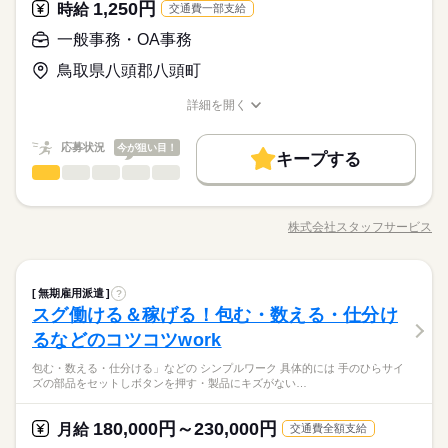
1,250円
時給
交通費一部支給
一般事務・OA事務
鳥取県八頭郡八頭町
詳細を開く
職種/応募資格
お仕事の特徴
給与/時間/休日
応募状況
今が狙い目！
キープする
一般事務・OA事務
職種
低い
高い
多い年齢層
幅広い年齢層の方々が活躍中！残業少なめでプライベートとの
両立も◎です！ 【お仕事の内容】入社手続き（書類回収・
株式会社スタッフサービス
男性
女性
男女の割合
職種/応募資格
お仕事の特徴
給与/時間/休日
社労士への引き渡し）、郵便物の仕分け・発送、ホテル・飛行
機などの手配、従業員からの問い合わせ対応、メール対応（社
外：ＨＰからの問い合わせに対しての一次対応）、資料作成、
続きを読む
一般事務・OA事務
その他
業界
職種
勤怠データチェック、システム入力、ファイリング、電話応対
無期雇用派遣
?
低い
高い
多い年齢層
などをお願いします。 ▼こちらのお仕事のほかにも 電話なしの
スグ働ける＆稼げる！包む・数える・仕分け
幅広い年齢層の方々が活躍中！残業少なめでプライベートとの
コツコツ系データ入力や英語を使う事務、 大学やコールセンタ
応募資格
両立も◎です！ 【お仕事の内容】入社手続き（書類回収・
るなどのコツコツwork
ーなどのお仕事も扱っています。 在宅のお仕事があるエリアも
男性
女性
男女の割合
社労士への引き渡し）、郵便物の仕分け・発送、ホテル・飛行
◆未経験者歓迎！ ▼オフィスワークデビューを応援します！▼
☆ 9月・10月スタートもご相談ください♪
包む・数える・仕分ける」などの シンプルワーク 具体的には 手のひらサイ
機などの手配、従業員からの問い合わせ対応、メール対応（社
◆週３日勤務！服装は比較的自由＊アットホームな雰囲気の職
すきま時間に自分のペースで学べるスマホ学習アプリ 「ぽけっ
ズの部品をセットしボタンを押す・製品にキズがない…
外：ＨＰからの問い合わせに対しての一次対応）、資料作成、
続きを読む
場！休憩室完備♪ 同業務の方がいるので安心☆ネイル・デニ
と」など未経験の方を支えるサポートが充実◎ ―･―･―･―･
その他
業界
勤怠データチェック、システム入力、ファイリング、電話応対
ムでの就業ＯＫ！近くに飲食店あります☆
―･―･―･―･―･―･―･―･―･― データ入力などの人気お仕事
などをお願いします。 ▼こちらのお仕事のほかにも 電話なしの
180,000円～230,000円
月給
も多数あり♪ パートからの収入アップも実績多数！ 主婦（夫）
続きを読む
交通費全額支給
コツコツ系データ入力や英語を使う事務、 大学やコールセンタ
応募資格
の方のオフィスワークデビューを応援◎