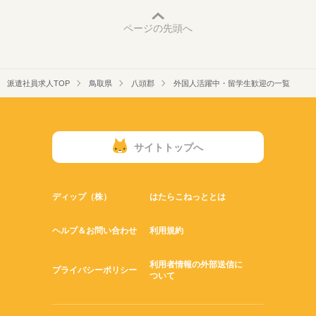
末年始休暇 ※上記は一例です。配属先により 当社の所定休日
数と差がある場合は、 差分の調整を年末に行います。
ページの先頭へ
続きを読む
派遣社員求人TOP
鳥取県
八頭郡
外国人活躍中・留学生歓迎の一覧
サイトトップへ
ディップ（株）
はたらこねっととは
ヘルプ＆お問い合わせ
利用規約
利用者情報の外部送信に
プライバシーポリシー
ついて