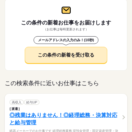
この条件の新着お仕事を
お届けします
（お仕事は毎時更新されます）
メールアドレスの入力のみ！(10秒)
この条件の新着を受け取る
この検索条件に近いお仕事はこちら
高収入
給与UP
派遣
◎残業はありません！◎経理総務・決算対応
と給与管理
紙器メーカーでのお仕事です 経理総務業務 現預金管理・固定資産管理・決