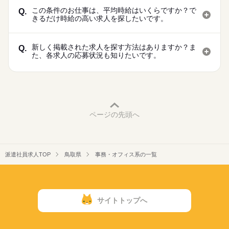
この条件のお仕事は、平均時給はいくらですか？で
Q.
きるだけ時給の高い求人を探したいです。
新しく掲載された求人を探す方法はありますか？ま
Q.
た、各求人の応募状況も知りたいです。
ページの先頭へ
派遣社員求人TOP
鳥取県
事務・オフィス系の一覧
サイトトップへ