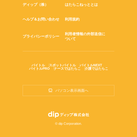
ディップ（株）
はたらこねっととは
ヘルプ＆お問い合わせ
利用規約
利用者情報の外部送信に
プライバシーポリシー
ついて
バイトル
スポットバイトル
バイトルNEXT
バイトルPRO
ナースではたらこ
介護ではたらこ
パソコン表示画面へ
© dip Corporation.