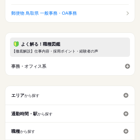
郵便物 鳥取県 一般事務・OA事務
よく解る！職種図鑑
【徹底解説】仕事内容・採用ポイント・経験者の声
事務・オフィス系
エリア
から探す
通勤時間・駅
から探す
職種
から探す