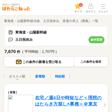
0
キープ
ログイン
メニュー
東海道・山陽新幹線沿線、土日祝休み、派遣の求人（募集）一覧
東海道・山陽新幹線
土日祝休み
条件変更
7,670
( 平均時給：1,707円 )
件
この条件の
新着を受け取る
この条件を保存
オススメ順
新着順
時給順
派遣
在宅／週4日や時短など＜理想の
はたらき方探し×事務＞＠東京