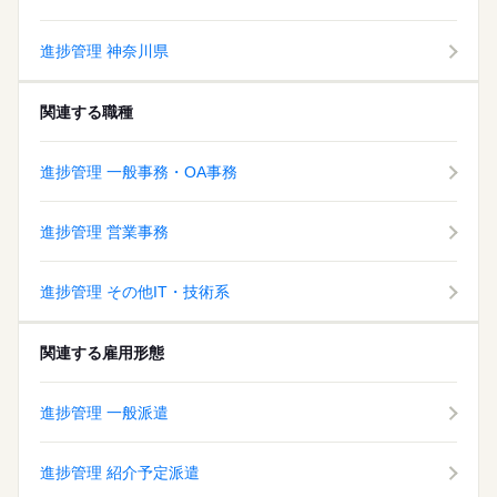
進捗管理 神奈川県
関連する職種
進捗管理 一般事務・OA事務
進捗管理 営業事務
進捗管理 その他IT・技術系
関連する雇用形態
進捗管理 一般派遣
進捗管理 紹介予定派遣