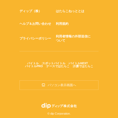
ディップ（株）
はたらこねっととは
ヘルプ＆お問い合わせ
利用規約
利用者情報の外部送信に
プライバシーポリシー
ついて
バイトル
スポットバイトル
バイトルNEXT
バイトルPRO
ナースではたらこ
介護ではたらこ
パソコン表示画面へ
© dip Corporation.