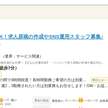
OK！求人原稿の作成やSNS運用スタッフ募集♪
ン
（業界：サービス関連）
原稿作成のお仕事！【主なお仕事内容】・パソコンで求人原稿の作成や修正AIな...
（徒歩7分）
長期 即日〜 / 8：00-17：00の間で4時間程度！長時間勤務ご希望の方は別業務もお任せ...
即日スター
OK！週2，3勤務されたい方は別業務もお任せします！GW・お盆...
男女の割合