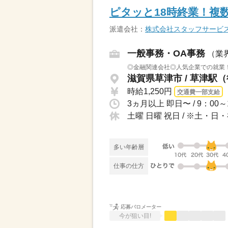
ピタッと18時終業！複
派遣会社：
株式会社スタッフサービ
一般事務・OA事務
（業
◎金融関連会社◎人気企業での就業！
滋賀県草津市 / 草津駅
時給1,250円
交通費一部支給
土曜 日曜 祝日 / ※土・
多い年齢層
仕事の仕方
応募バロメーター
今が狙い目!