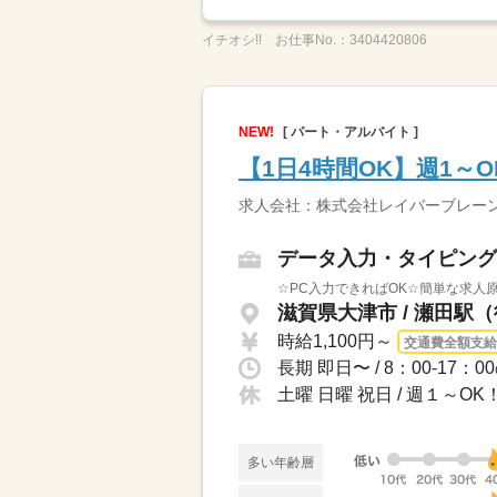
イチオシ!!
お仕事No.：
3404420806
NEW!
[ パート・アルバイト ]
【1日4時間OK】週1～
求人会社：株式会社レイバーブレー
データ入力・タイピング
☆PC入力できればOK☆簡単な求人
滋賀県大津市 / 瀬田駅
時給1,100円～
交通費全額支給
土曜 日曜 祝日 / 週１～
多い年齢層