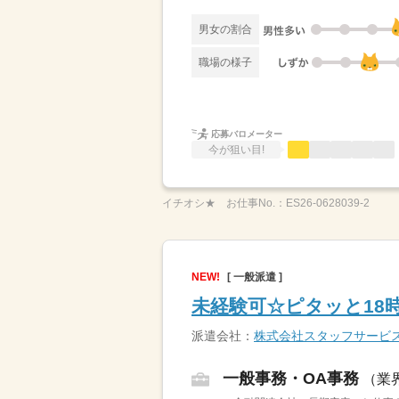
男女の割合
職場の様子
応募バロメーター
今が狙い目!
イチオシ★
お仕事No.：
ES26-0628039-2
NEW!
[ 一般派遣 ]
未経験可☆ピタッと18
派遣会社：
株式会社スタッフサービ
一般事務・OA事務
（業