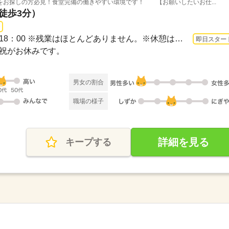
をお探しの方必見！食堂完備の働きやすい環境です！ 【お願いしたいお仕...
（徒歩3分）
3ヵ月以上 即日〜 / 9：00～18：00 ※残業はほとんどありません。※休憩は６０分です。
即日スター
日・祝がお休みです。
男女の割合
職場の様子
詳細を見る
キープする