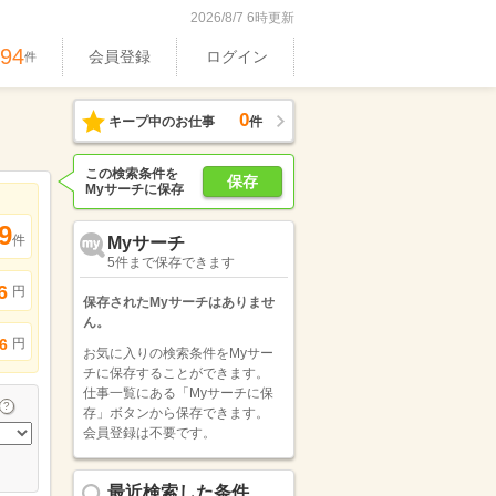
2026/8/7 6時更新
694
会員登録
ログイン
件
0
キープ中のお仕事
件
この検索条件を
保存
Myサーチに保存
9
件
Myサーチ
5件まで保存できます
6
円
保存されたMyサーチはありませ
ん。
円
6
お気に入りの検索条件をMyサー
チに保存することができます。
仕事一覧にある「Myサーチに保
存」ボタンから保存できます。
会員登録は不要です。
最近検索した条件