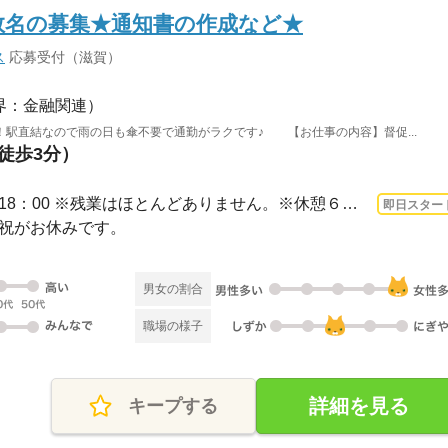
数名の募集★通知書の作成など★
ス
応募受付（滋賀）
界：金融関連）
駅直結なので雨の日も傘不要で通勤がラクです♪ 【お仕事の内容】督促...
（徒歩3分）
3ヵ月以上 即日〜 / 9：00～18：00 ※残業はほとんどありません。※休憩６０分。時短勤...
即日スター
日・祝がお休みです。
男女の割合
職場の様子
詳細を見る
キープする