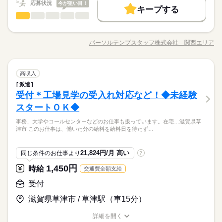
応募状況
今が狙い目！
未経験OK
新卒・第二
20代活躍
30代活躍
40代活躍
続きを読む
キープする
時給 1,300円
給与
受付
職種
詳しい募集要項をすべて見る
ひとりで
みんなで
仕事の仕方
募集条件
働く人の待遇向上
基本特徴
長期
期間・時間
給与UP
月収例：211,575円＋交通費（月21日出勤時）
9月開始★《接客・接遇の経験を活かそう◎》大手企業で受付の
交通費
勤務地固定
主婦・主夫
履歴書不要
未経験OK
新卒・第二
20代活躍
30代活躍
40代活躍
08：30～17：00（実働07：45、休憩00：45）
お仕事♪車OK ●工場見学の受付と付随事務・当日の出迎え～案内
パーソルテンプスタッフ株式会社 関西エリア
しずか
にぎやか
職場の様子
●残業なし
募集条件
職種/応募資格
お仕事の特徴
給与/時間/休日
～お見送り・事前の打ち合わせ・資料作成、データ入力・当日
応募する
WEB登録
kkw_bcov2106
の準備、後片付け ※実際に工場内の案内は社員さんが対応しま
交通費
勤務地固定
主婦・主夫
履歴書不要
就業時間・曜日
す！ ※ ＼コチラのお仕事以外もご紹介可能／ 人気大学や官公庁
続きを読む
続きを読む
WEB登録
受付
メーカー関連
業界
職種
土曜 日曜 祝日
休日・休暇
での事務、 大手企業で正社員が目指せるお仕事や 電話ナシのデ
高収入
残業なし
残20未満
土日祝休
家庭都合休可
ひとりで
みんなで
仕事の仕方
長期
期間・時間
就業時間・曜日
ータ入力など多数♪＊ 今なら9月や10月スタートのお仕事も◎ ＊
派遣
9月開始★《接客・接遇の経験を活かそう◎》大手企業で受付の
●土日祝休み
働き方・環境
オンライン登録実施中＊ おうちでWEBからカンタンに登録OK♪
受付＊工場見学の受入れ対応など！◆未経験
08：30～17：00（実働07：45、休憩00：45）
応募資格
残業なし
残20未満
土日祝休
家庭都合休可
お仕事♪車OK ●工場見学の受付と付随事務・当日の出迎え～案内
非公開求人もたくさんあるので まずはお気軽にご登録ください
しずか
にぎやか
職場の様子
●残業なし
大手企業
ブランクOK
産休・育休
社会保険制度
働き方・環境
～お見送り・事前の打ち合わせ・資料作成、データ入力・当日
スタートＯＫ◆
◆未経験者歓迎！ 経験のない方も 学んで活躍できる環境です！
＊
の準備、後片付け ※実際に工場内の案内は社員さんが対応しま
工場見学に来る方の受付と準備お任せ！案内自体は社員さんが
＼ハジメテさんも安心＊／ PCの基本操作から電話応対など ビ
大手企業
ブランクOK
産休・育休
社会保険制度
研修制度
資格支援
制服あり
服装自由
禁煙・分煙
事務、大学やコールセンターなどのお仕事も扱っています。在宅…滋賀県草
す！ ※ ＼コチラのお仕事以外もご紹介可能／ 人気大学や官公庁
続きを読む
対応です！なので業界経験や知識はゼロで大丈夫◎土日祝休×17
ジネススキルの基礎を学べる研修が充実◎ スキルアップしたい
津市 このお仕事は、働いた分の給料を給料日を待たず…
研修制度
メーカー関連
資格支援
制服あり
服装自由
禁煙・分煙
業界
バイク自転車
土曜 日曜 祝日
車OK
社員食堂
ルーティン
英語不要
休日・休暇
での事務、 大手企業で正社員が目指せるお仕事や 電話ナシのデ
時定時×残業なし♪【大手】空調業界リーディングカンパニー↑そ
方向けに おうちで受講できるe-ラーニングや 資格取得支援制度
ータ入力など多数♪＊ 今なら9月や10月スタートのお仕事も◎ ＊
んな企業で受付のお仕事★
もあります＊ 時短や扶養内勤務、 在宅/リモートワークなど 働
続きを読む
バイク自転車
車OK
社員食堂
ルーティン
英語不要
●土日祝休み
PC不要
オンライン登録実施中＊ おうちでWEBからカンタンに登録OK♪
応募資格
き方もお気軽にご相談ください＊
21,824円/月 高い
同じ条件のお仕事より
?
非公開求人もたくさんあるので まずはお気軽にご登録ください
PC不要
◆未経験者歓迎！ 経験のない方も 学んで活躍できる環境です！
＊
1,450円
時給
交通費全額支給
お仕事の特徴
時給 1,300円
給与
工場見学に来る方の受付と準備お任せ！案内自体は社員さんが
＼ハジメテさんも安心＊／ PCの基本操作から電話応対など ビ
詳しい募集要項をすべて見る
対応です！なので業界経験や知識はゼロで大丈夫◎土日祝休×17
ジネススキルの基礎を学べる研修が充実◎ スキルアップしたい
働く人の待遇向上
受付
月収例：211,575円＋交通費（月21日出勤時）
時定時×残業なし♪【大手】空調業界リーディングカンパニー↑そ
方向けに おうちで受講できるe-ラーニングや 資格取得支援制度
給与UP
んな企業で受付のお仕事★
滋賀県草津市 / 草津駅（車15分）
もあります＊ 時短や扶養内勤務、 在宅/リモートワークなど 働
続きを読む
応募する
き方もお気軽にご相談ください＊
基本特徴
kkw_bcov2106
詳細を開く