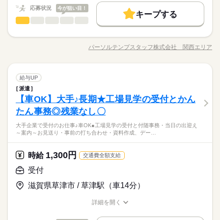
応募状況
今が狙い目！
未経験OK
新卒・第二
20代活躍
30代活躍
40代活躍
続きを読む
キープする
時給 1,330円～1,350円
給与
受付
職種
詳しい募集要項をすべて見る
ひとりで
みんなで
仕事の仕方
募集条件
働く人の待遇向上
基本特徴
長期
期間・時間
給与UP
月収例：219,712円＋交通費（時給1350円・月21日出勤時）
【大手│空調機器メーカー】工場見学の受付とかんたん事務◎車
交通費
勤務地固定
主婦・主夫
履歴書不要
未経験OK
新卒・第二
20代活躍
30代活躍
40代活躍
08：30～17：00（実働07：45、休憩00：45）
通勤OK！ ●工場見学の受付と付随事務・当日の出迎え～案内～
パーソルテンプスタッフ株式会社 関西エリア
しずか
にぎやか
職場の様子
○残業なし
募集条件
職種/応募資格
お仕事の特徴
給与/時間/休日
お見送り・事前の打ち合わせ・資料作成、データ入力・当日の
応募する
WEB登録
kkw_bcov2106
準備、後片付け ※実際に工場内の案内は社員さんが対応しま
交通費
勤務地固定
主婦・主夫
履歴書不要
就業時間・曜日
す！ ※ ＼コチラのお仕事以外もご紹介可能／ 人気大学や官公庁
続きを読む
続きを読む
WEB登録
受付
メーカー関連
業界
職種
土曜 日曜 祝日
休日・休暇
での事務、 大手企業で正社員が目指せるお仕事や 電話ナシのデ
給与UP
残業なし
残20未満
土日祝休
家庭都合休可
ひとりで
みんなで
仕事の仕方
長期
期間・時間
就業時間・曜日
ータ入力など多数♪＊ 今なら9月や10月スタートのお仕事も◎ ＊
派遣
【大手│空調機器メーカー】工場見学の受付とかんたん事務◎車
○土日祝休み
働き方・環境
オンライン登録実施中＊ おうちでWEBからカンタンに登録OK♪
【車OK】大手♪長期★工場見学の受付とかん
08：30～17：00（実働07：45、休憩00：45）
応募資格
残業なし
残20未満
土日祝休
家庭都合休可
通勤OK！ ●工場見学の受付と付随事務・当日の出迎え～案内～
非公開求人もたくさんあるので まずはお気軽にご登録ください
しずか
にぎやか
職場の様子
○残業なし
大手企業
ブランクOK
産休・育休
社会保険制度
働き方・環境
お見送り・事前の打ち合わせ・資料作成、データ入力・当日の
たん事務◎残業なし〇
◆未経験者歓迎！ 経験のない方も 学んで活躍できる環境です！
＊
準備、後片付け ※実際に工場内の案内は社員さんが対応しま
【大手】空調業界リーディングカンパニー↑そんな企業で受付の
＼ハジメテさんも安心＊／ PCの基本操作から電話応対など ビ
大手企業
ブランクOK
産休・育休
社会保険制度
研修制度
資格支援
制服あり
服装自由
禁煙・分煙
大手企業で受付のお仕事♪車OK●工場見学の受付と付随事務・当日の出迎え
す！ ※ ＼コチラのお仕事以外もご紹介可能／ 人気大学や官公庁
続きを読む
お仕事★工場見学に来る方の受付と準備お任せ！案内自体は社
ジネススキルの基礎を学べる研修が充実◎ スキルアップしたい
～案内～お見送り・事前の打ち合わせ・資料作成、デー…
研修制度
メーカー関連
資格支援
制服あり
服装自由
禁煙・分煙
業界
バイク自転車
土曜 日曜 祝日
車OK
社員食堂
ルーティン
英語不要
休日・休暇
での事務、 大手企業で正社員が目指せるお仕事や 電話ナシのデ
員さんが対応です！なので業界経験や知識はゼロで大丈夫◎土
方向けに おうちで受講できるe-ラーニングや 資格取得支援制度
ータ入力など多数♪＊ 今なら9月や10月スタートのお仕事も◎ ＊
日祝休×17時定時×残業なし♪
もあります＊ 時短や扶養内勤務、 在宅/リモートワークなど 働
続きを読む
バイク自転車
車OK
社員食堂
ルーティン
英語不要
○土日祝休み
PC不要
オンライン登録実施中＊ おうちでWEBからカンタンに登録OK♪
1,300円
応募資格
時給
き方もお気軽にご相談ください＊
交通費全額支給
非公開求人もたくさんあるので まずはお気軽にご登録ください
PC不要
◆未経験者歓迎！ 経験のない方も 学んで活躍できる環境です！
受付
＊
お仕事の特徴
時給 1,300円
給与
【大手】空調業界リーディングカンパニー↑そんな企業で受付の
＼ハジメテさんも安心＊／ PCの基本操作から電話応対など ビ
詳しい募集要項をすべて見る
お仕事★工場見学に来る方の受付と準備お任せ！案内自体は社
滋賀県草津市 / 草津駅（車14分）
ジネススキルの基礎を学べる研修が充実◎ スキルアップしたい
働く人の待遇向上
月収例：211,575円＋交通費（月21日出勤時）
員さんが対応です！なので業界経験や知識はゼロで大丈夫◎土
方向けに おうちで受講できるe-ラーニングや 資格取得支援制度
給与UP
日祝休×17時定時×残業なし♪
詳細を開く
もあります＊ 時短や扶養内勤務、 在宅/リモートワークなど 働
続きを読む
職種/応募資格
お仕事の特徴
給与/時間/休日
応募する
き方もお気軽にご相談ください＊
基本特徴
kkw_bcov2106