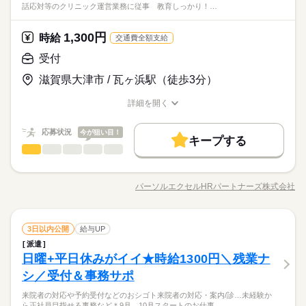
研修制度
資格支援
服装自由
禁煙・分煙
ジネススキルの基礎を学べる研修が充実◎ スキルアップしたい
ひとりで
みんなで
仕事の仕方
話応対等のクリニック運営業務に従事 教育しっかり！…
グン◎↑優しい方が多く質問しやすい環境★ウレシイ♪ほぼ残業
お仕事や 電話ナシのデータ入力など多数♪＊ 今なら9月や10月ス
方向けに おうちで受講できるe-ラーニングや 資格取得支援制度
研修制度
映像・音響・マルチメディア関連
資格支援
服装自由
禁煙・分煙
業界
バイク自転車
車OK
社員食堂
少人数
ルーティン
なし土日祝休み♪プライベートとも両立できる☆周辺に商業施設
タートのお仕事も◎ ＊オンライン登録実施中＊ おうちでWEBか
もあります＊ 時短や扶養内勤務、 在宅/リモートワークなど 働
続きを読む
やコンビニありで便利◎
らカンタンに登録OK♪ 非公開求人もたくさんあるので まずはお
1,300円
しずか
にぎやか
応募資格
時給
職場の様子
き方もお気軽にご相談ください＊
バイク自転車
車OK
社員食堂
少人数
ルーティン
交通費全額支給
英語不要
PC不要
気軽にご登録ください＊
◆未経験者歓迎！ 経験のない方も 学んで活躍できる環境です！
英語不要
PC不要
受付
時給 1,300円
給与
＼ハジメテさんも安心＊／ PCの基本操作から電話応対など ビ
詳しい募集要項をすべて見る
お仕事の特徴
むずかしい知識やスキル不要♪簡単事務◎働きやすく定着率バツ
滋賀県大津市 / 瓦ヶ浜駅（徒歩3分）
ジネススキルの基礎を学べる研修が充実◎ スキルアップしたい
月収例195,000円+残業代
グン◎↑優しい方が多く質問しやすい環境★ウレシイ♪ほぼ残業
働く人の待遇向上
方向けに おうちで受講できるe-ラーニングや 資格取得支援制度
なし土日祝休み♪プライベートとも両立できる☆周辺に商業施設
詳細を開く
もあります＊ 時短や扶養内勤務、 在宅/リモートワークなど 働
続きを読む
kkw_bcov2106
給与UP
やコンビニありで便利◎
職種/応募資格
お仕事の特徴
給与/時間/休日
応募する
き方もお気軽にご相談ください＊
基本特徴
応募状況
今が狙い目！
キープする
時給 1,300円
給与
未経験OK
長期
新卒・第二
20代活躍
30代活躍
40代活躍
期間・時間
続きを読む
受付
職種
詳しい募集要項をすべて見る
低い
高い
多い年齢層
月収例195,000円+残業代
09：00～17：30（実働07：30、休憩01：00）
募集条件
働く人の待遇向上
来院対応や会計処理などの受付と事務 来院者対応、診療補助、
基本特徴
給与UP
残業ほぼナシ！
会計処理、電話応対等のクリニック運営業務に従事 教育しっ
交通費
即日スタート
勤務地固定
主婦・主夫
kkw_bcov2106
パーソルエクセルHRパートナーズ株式会社
未経験OK
新卒・第二
20代活躍
30代活躍
40代活躍
男性
女性
男女の割合
職種/応募資格
お仕事の特徴
給与/時間/休日
かり！徐々にお仕事に慣れていただけてフォロー体制も充実 ◎
応募する
続きを読む
募集条件
履歴書不要
WEB登録
＝＝上記のお仕事以外も多数あり♪＝＝ 完全在宅のオフィスワー
土曜 日曜 祝日
休日・休暇
クや 誰もが知ってる有名大学でのオシゴト、 未経験から正社員
続きを読む
交通費
即日スタート
勤務地固定
主婦・主夫
ひとりで
みんなで
仕事の仕方
就業時間・曜日
長期
期間・時間
続きを読む
受付
職種
目指せる事務など＊ 9月、10月スタートのお仕事も多数（＾＾）
3日以内公開
給与UP
低い
高い
多い年齢層
履歴書不要
WEB登録
医療・介護・福祉関連
業界
≪おうちでカンタン！電話で登録OK≫ 来社不要でラクラク♪ま
残業なし
残20未満
土日祝休
家庭都合休可
09：00～17：30（実働07：30、休憩01：00）
派遣
来院対応や会計処理などの受付と事務 来院者対応、診療補助、
就業時間・曜日
ずは登録だけでも◎
しずか
にぎやか
日曜+平日休みがイイ★時給1300円＼残業ナ
残業ほぼナシ！
応募資格
職場の様子
会計処理、電話応対等のクリニック運営業務に従事 教育しっ
働き方・環境
男性
女性
残業なし
残20未満
土日祝休
家庭都合休可
男女の割合
かり！徐々にお仕事に慣れていただけてフォロー体制も充実 ◎
シ／受付＆事務サポ
＼未経験さん歓迎／ オフィスワークがはじめての方や 派遣がは
続きを読む
大手企業
ブランクOK
産休・育休
社会保険制度
働き方・環境
＝＝上記のお仕事以外も多数あり♪＝＝ 完全在宅のオフィスワー
じめての方も安心＊ 自宅で学べるe-learning（無料）など 研修制
業界TOPクラスのパナソニック健保年間保険料がとっても、オ
来院者の対応や予約受付などのおシゴト来院者の対応・案内/診…未経験か
土曜 日曜 祝日
休日・休暇
クや 誰もが知ってる有名大学でのオシゴト、 未経験から正社員
続きを読む
大手企業
ブランクOK
産休・育休
社会保険制度
研修制度
資格支援
服装自由
禁煙・分煙
度バッチリ★ もちろん経験者さんも大歓迎♪＊ 全国に4,500件以
ひとりで
みんなで
仕事の仕方
ら正社員目指せる事務など＊9月、10月スタートのお仕事…