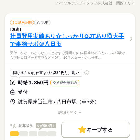
ーで受付と事務 ●ディーラーの受付対応→来客対応、お席へ案
交通費
即日スタート
勤務地固定
主婦・主夫
パーソルテンプスタッフ株式会社 関西エリア
ひとりで
みんなで
仕事の仕方
就業時間・曜日
職種/応募資格
お仕事の特徴
給与/時間/休日
続きを読む
内、用件のお伺い、お茶出しなど ●修理代金の入金、請求書の処
木曜 日曜 祝日
休日・休暇
続きを読む
履歴書不要
WEB登録
長期
期間・時間
理 ●システムへ入力（顧客情報・保険申込など） ●郵送物の対応
残業なし
1日7h以下
平日休み
家庭都合休可
イイトコ取りの【日曜+平日】休み◎
就業時間・曜日
●電話対応 ＼コチラのお仕事以外もご紹介可能／ 人気大学や官
続きを読む
9：30～17：30（実働7：00、休憩1：00）
しずか
にぎやか
職場の様子
働き方・環境
受付
職種
公庁での事務、 大手企業で正社員が目指せるお仕事や 電話ナシ
3日以内公開
給与UP
残業なし
1日7h以下
平日休み
家庭都合休可
低い
高い
◆残業なし
多い年齢層
サービス関連
業界
のデータ入力など多数♪＊ 今なら9月や10月スタートのお仕事も
派遣
大手企業
ブランクOK
産休・育休
社会保険制度
働き方・環境
9月開始★南草津【自動車業界】未経験からOK！カーディーラ
◎ ＊オンライン登録実施中＊ おうちでWEBからカンタンに登録
社員登用実績あり☆しっかりOJTあり◎大手
応募資格
ーで受付と事務 ●ディーラーの受付対応→来客対応、お席へ案
大手企業
ブランクOK
産休・育休
社会保険制度
研修制度
資格支援
制服あり
禁煙・分煙
駅5分以内
OK♪ 非公開求人もたくさんあるので まずはお気軽にご登録くだ
ひとりで
みんなで
仕事の仕方
内、用件のお伺い、お茶出しなど ●修理代金の入金、請求書の処
木曜 日曜 祝日
休日・休暇
で事務サポ＠八日市
◆未経験者歓迎！ 経験のない方も 学んで活躍できる環境です！
さい＊
続きを読む
研修制度
資格支援
制服あり
禁煙・分煙
駅5分以内
派遣活躍中
英語不要
PC不要
理 ●システムへ入力（顧客情報・保険申込など） ●郵送物の対応
＼ハジメテさんも安心＊／ PCの基本操作から電話応対など ビ
イイトコ取りの【日曜+平日】休み◎
平日にお休みがあるって意外と便利！第2・3火曜と毎週水曜が
受付 など わからないことはすぐ質問できる♪同業務の方もい…未経験か
●電話対応 ＼コチラのお仕事以外もご紹介可能／ 人気大学や官
続きを読む
ジネススキルの基礎を学べる研修が充実◎ スキルアップしたい
派遣活躍中
英語不要
しずか
PC不要
にぎやか
職場の様子
活かせるスキル
ら正社員目指せる事務など＊9月、10月スタートのお仕事…
お休み↑第1・4週目は希望休でお休みを調整できる♪他にGW・夏
公庁での事務、 大手企業で正社員が目指せるお仕事や 電話ナシ
方向けに おうちで受講できるe-ラーニングや 資格取得支援制度
活かせるスキル
サービス関連
Word
Excel
業界
季・年末年始あり★人と関わるのが好き・接客もしたい方に☆
のデータ入力など多数♪＊ 今なら9月や10月スタートのお仕事も
Word
Excel
もあります＊ 時短や扶養内勤務、 在宅/リモートワークなど 働
続きを読む
◎ ＊オンライン登録実施中＊ おうちでWEBからカンタンに登録
応募資格
き方もお気軽にご相談ください＊
4,224円/月 高い
同じ条件のお仕事より
?
OK♪ 非公開求人もたくさんあるので まずはお気軽にご登録くだ
◆未経験者歓迎！ 経験のない方も 学んで活躍できる環境です！
さい＊
1,350円
お仕事の特徴
時給
交通費全額支給
時給 1,350円
給与
＼ハジメテさんも安心＊／ PCの基本操作から電話応対など ビ
詳しい募集要項をすべて見る
平日にお休みがあるって意外と便利！第2・3火曜と毎週水曜が
働く人の待遇向上
ジネススキルの基礎を学べる研修が充実◎ スキルアップしたい
受付
月収例207,090円+残業代
お休み↑第1・4週目は希望休でお休みを調整できる♪他にGW・夏
方向けに おうちで受講できるe-ラーニングや 資格取得支援制度
給与UP
季・年末年始あり★人と関わるのが好き・接客もしたい方に☆
滋賀県東近江市 / 八日市駅（車5分）
もあります＊ 時短や扶養内勤務、 在宅/リモートワークなど 働
続きを読む
kkw_bcov2106
応募する
基本特徴
き方もお気軽にご相談ください＊
詳細を開く
未経験OK
新卒・第二
20代活躍
30代活躍
40代活躍
職種/応募資格
お仕事の特徴
給与/時間/休日
続きを読む
時給 1,350円
給与
長期
期間・時間
詳しい募集要項をすべて見る
50代活躍
働く人の待遇向上
応募状況
基本特徴
今が狙い目！
給与UP
月収例207,090円+残業代
キープする
09：30～18：10（実働07：40、休憩01：00）
受付
職種
募集条件
未経験OK
新卒・第二
20代活躍
30代活躍
40代活躍
低い
高い
残業月0～9時間
多い年齢層