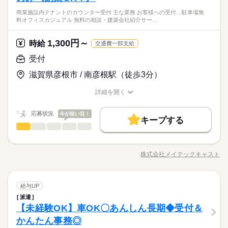
続きを読む
※残業時間：月0時間～1時間程度。■基本残業はありません
す 派遣先企業▼ 塗工乾燥装置の製造メーカーです
・Word、Excelの基本操作ができたらOK！
.｡：＊登録会は平日、毎日開催しております..｡：＊
商業施設内テナントのカウンター受付 主な業務 お客様への受付…駐車場無
続きを読む
＊難しい操作経験は不要です
ひとりで
みんなで
仕事の仕方
料オフィスカジュアル 無料の相談・建築会社紹介サー…
WEB登録やお電話での登録も可能！
メーカー関連
業界
ご希望の方はお気軽にご相談ください☆
土曜 日曜 祝日
休日・休暇
1,300円～
しずか
にぎやか
応募資格
時給
職場の様子
交通費一部支給
時給 1,300円～
給与
土・日・祝日休みの週休2日のお仕事です。
詳しい募集要項をすべて見る
≪ 応募資格 ≫
受付
【月収例】約20万円～+残業代別途支給
お仕事の特徴
・Word、Excelの基本操作ができたらOK！
※時給1300円×実働7.67H×20日勤務した場合
.｡：＊登録会は平日、毎日開催しております..｡：＊
働く人の待遇向上
滋賀県彦根市 / 南彦根駅（徒歩3分）
＊難しい操作経験は不要です
※交通費上限月3万円支給
WEB登録やお電話での登録も可能！
応募する
給与UP
ご希望の方はお気軽にご相談ください☆
詳細を開く
kkw_bcov2106
職種/応募資格
お仕事の特徴
給与/時間/休日
基本特徴
時給 1,300円～
給与
詳しい募集要項をすべて見る
応募状況
今が狙い目！
未経験OK
新卒・第二
20代活躍
30代活躍
続きを読む
【月収例】約20万円～+残業代別途支給
キープする
長期
期間・時間
受付
※時給1300円×実働7.67H×20日勤務した場合
職種
低い
高い
多い年齢層
募集条件
働く人の待遇向上
基本特徴
給与UP
※交通費上限月3万円支給
就業条件：8：25～17：05
《 商業施設内テナントのカウンター受付 》 ＝＝主な業務＝
応募する
交通費
勤務地固定
WEB登録
募集条件
未経験OK
新卒・第二
20代活躍
30代活躍
（実働7：40、休憩1：00）
＝ ・お客様への受付対応、ご案内 ・お客様の一時対応→社員様
kkw_bcov2106
株式会社メイテックキャスト
男性
女性
就業時間・曜日
男女の割合
残業時間：なし
交通費
勤務地固定
職種/応募資格
WEB登録
お仕事の特徴
給与/時間/休日
への引き継ぎ ・立ち止まったお客様へのお声掛け ・サンプリン
就業時間・曜日
続きを読む
グ ※デスクに座っての業務が中心です。 コミュニケーション
働き方・環境
残業なし
土日祝休
家庭都合休可
残業なし
土日祝休
家庭都合休可
続きを読む
をとりながらのお仕事です♪ ※勧誘・営業行為はなく、興味を持
続きを読む
しずか
にぎやか
職場の様子
ブランクOK
社会保険制度
研修制度
資格支援
長期
期間・時間
受付
職種
土曜 日曜 祝日
休日・休暇
たれた方へお声掛けいただきます。 ※1日の接客数数 0件～2件
給与UP
働き方・環境
低い
高い
多い年齢層
メーカー関連
業界
程 ※インセンティブ支給有 ＝＝就業先について＝＝ 大手不動産
制服あり
禁煙・分煙
バイク自転車
車OK
社員食堂
就業条件：8：25～17：05
派遣
《 商業施設内テナントのカウンター受付 》 ＝＝主な業務＝
土日祝（年間数日土曜日出勤日あり）
ブランクOK
社会保険制度
研修制度
資格支援
会社です。
【未経験OK】車OK〇あんしん長期◆受付＆
（実働7：40、休憩1：00）
応募資格
＝ ・お客様への受付対応、ご案内 ・お客様の一時対応→社員様
ＧＷ、夏期休暇、年末年始
英語不要
男性
女性
制服あり
禁煙・分煙
バイク自転車
車OK
社員食堂
男女の割合
残業時間：なし
への引き継ぎ ・立ち止まったお客様へのお声掛け ・サンプリン
かんたん事務◎
未経験OK！
活かせるスキル
Word
Excel
PowerPoint
続きを読む
グ ※デスクに座っての業務が中心です。 コミュニケーション