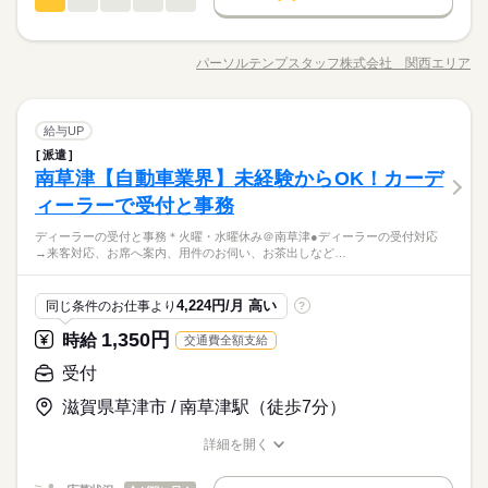
交通費
受付
勤務地固定
主婦・主夫
履歴書不要
職種
※当社規定あり
未経験OK
新卒・第二
20代活躍
30代活躍
40代活躍
低い
高い
◆残業なし
多い年齢層
給料UPしました！ kkw_bcov2106
募集条件
南草津【自動車業界】未経験からOK！カーディーラーで受付と
WEB登録
応募する
事務 ●ディーラーの受付対応→来客対応、お席へ案内、用件のお
交通費
勤務地固定
主婦・主夫
履歴書不要
パーソルテンプスタッフ株式会社 関西エリア
ひとりで
みんなで
仕事の仕方
就業時間・曜日
職種/応募資格
お仕事の特徴
給与/時間/休日
続きを読む
伺い、お茶出しなど ●修理代金の入金、請求書の処理 ●システム
土曜 日曜 祝日
休日・休暇
続きを読む
WEB登録
長期
期間・時間
へ入力（顧客情報・保険申込など） ●郵送物の対応 ●電話対応
残業なし
土日祝休
家庭都合休可
土日祝休み
就業時間・曜日
＼コチラのお仕事以外もご紹介可能／ 人気大学や官公庁での事
続きを読む
残業なし
土日祝休
家庭都合休可
8：30～17：00（実働7：30、休憩1：00）
しずか
にぎやか
職場の様子
働き方・環境
受付
職種
務、 大手企業で正社員が目指せるお仕事や 電話ナシのデータ入
給与UP
働き方・環境
低い
高い
◆残業なし
多い年齢層
サービス関連
業界
力など多数♪＊ 今なら9月や10月スタートのお仕事も◎ ＊オンラ
派遣
大手企業
ブランクOK
産休・育休
社会保険制度
南草津【自動車業界】未経験からOK！カーディーラーで受付と
大手企業
ブランクOK
産休・育休
社会保険制度
イン登録実施中＊ おうちでWEBからカンタンに登録OK♪ 非公開
南草津【自動車業界】未経験からOK！カーデ
応募資格
事務 ●ディーラーの受付対応→来客対応、お席へ案内、用件のお
研修制度
資格支援
禁煙・分煙
バイク自転車
車OK
求人もたくさんあるので まずはお気軽にご登録ください＊
ひとりで
みんなで
研修制度
資格支援
禁煙・分煙
バイク自転車
車OK
仕事の仕方
伺い、お茶出しなど ●修理代金の入金、請求書の処理 ●システム
土曜 日曜 祝日
休日・休暇
ィーラーで受付と事務
◆未経験者歓迎！ 経験のない方も 学んで活躍できる環境です！
続きを読む
派遣活躍中
英語不要
PC不要
へ入力（顧客情報・保険申込など） ●郵送物の対応 ●電話対応
派遣活躍中
英語不要
PC不要
＼ハジメテさんも安心＊／ PCの基本操作から電話応対など ビ
土日祝休み
第1・4週目は希望休でお休みを調整できる♪他にGW・夏季・年
ディーラーの受付と事務＊火曜・水曜休み＠南草津●ディーラーの受付対応
＼コチラのお仕事以外もご紹介可能／ 人気大学や官公庁での事
続きを読む
ジネススキルの基礎を学べる研修が充実◎ スキルアップしたい
活かせるスキル
しずか
にぎやか
職場の様子
Word
Excel
活かせるスキル
→来客対応、お席へ案内、用件のお伺い、お茶出しなど…
末年始あり★人と関わるのが好き・接客もしたい方に☆カーデ
務、 大手企業で正社員が目指せるお仕事や 電話ナシのデータ入
方向けに おうちで受講できるe-ラーニングや 資格取得支援制度
サービス関連
業界
ィーラーの受付と事務★平日にお休みがあるって意外と便利！
力など多数♪＊ 今なら9月や10月スタートのお仕事も◎ ＊オンラ
Word
Excel
もあります＊ 時短や扶養内勤務、 在宅/リモートワークなど 働
続きを読む
イン登録実施中＊ おうちでWEBからカンタンに登録OK♪ 非公開
応募資格
き方もお気軽にご相談ください＊
4,224円/月 高い
同じ条件のお仕事より
?
求人もたくさんあるので まずはお気軽にご登録ください＊
◆未経験者歓迎！ 経験のない方も 学んで活躍できる環境です！
1,350円
お仕事の特徴
時給
交通費全額支給
時給 1,400円
給与
＼ハジメテさんも安心＊／ PCの基本操作から電話応対など ビ
詳しい募集要項をすべて見る
第1・4週目は希望休でお休みを調整できる♪他にGW・夏季・年
働く人の待遇向上
ジネススキルの基礎を学べる研修が充実◎ スキルアップしたい
受付
月収例214,760円+残業代
末年始あり★人と関わるのが好き・接客もしたい方に☆カーデ
方向けに おうちで受講できるe-ラーニングや 資格取得支援制度
高収入
給与UP
ィーラーの受付と事務★平日にお休みがあるって意外と便利！
滋賀県草津市 / 南草津駅（徒歩7分）
もあります＊ 時短や扶養内勤務、 在宅/リモートワークなど 働
続きを読む
kkw_bcov2106
応募する
基本特徴
き方もお気軽にご相談ください＊
詳細を開く
未経験OK
新卒・第二
20代活躍
30代活躍
40代活躍
職種/応募資格
お仕事の特徴
給与/時間/休日
続きを読む
時給 1,400円
給与
長期
期間・時間
詳しい募集要項をすべて見る
50代活躍