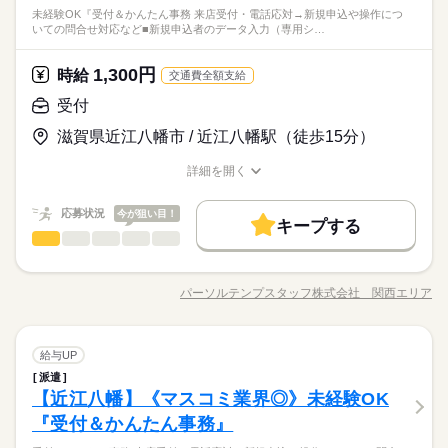
英語不要
突発的な休みなく勤務できる方（事前相談のうえでのお休みは
毎週土日のみ＊10時～16時のお仕事！
未経験OK『受付＆かんたん事務 来店受付・電話応対→新規申込や操作につ
をとりながらのお仕事です♪ ※勧誘・営業行為はなく、興味を持
続きを読む
可）
しずか
にぎやか
職場の様子
いての問合せ対応など■新規申込者のデータ入力（専用シ…
弊社スタッフも活躍中☆彡
活かせるスキル
土曜 日曜 祝日
休日・休暇
たれた方へお声掛けいただきます。 ※1日の接客数数 0件～2件
メーカー関連
業界
来店された方へお声がけをお願いします♪
程 ※インセンティブ支給有 ＝＝就業先について＝＝ 大手不動産
Word
Excel
PowerPoint
土日祝（年間数日土曜日出勤日あり）
会社です。
1,300円
応募資格
時給
交通費全額支給
時給 1,300円～
給与
ＧＷ、夏期休暇、年末年始
詳しい募集要項をすべて見る
未経験OK！
受付
《月収例》約5万2,000円～ （時給1300円×実働5H×8日勤務した
お仕事の特徴
突発的な休みなく勤務できる方（事前相談のうえでのお休みは
場合） 交通費上限３万円まで支給★ 成約1件ごとに1000円のイ
毎週土日のみ＊10時～16時のお仕事！
働く人の待遇向上
滋賀県近江八幡市 / 近江八幡駅（徒歩15分）
可）
ンセンティブあり♪ kkw_bcov2106
弊社スタッフも活躍中☆彡
応募する
給与UP
来店された方へお声がけをお願いします♪
詳細を開く
続きを読む
職種/応募資格
お仕事の特徴
給与/時間/休日
基本特徴
時給 1,300円～
給与
詳しい募集要項をすべて見る
応募状況
今が狙い目！
未経験OK
新卒・第二
20代活躍
30代活躍
40代活躍
続きを読む
《月収例》約5万2,000円～ （時給1300円×実働5H×8日勤務した
キープする
長期
期間・時間
受付
場合） 交通費上限３万円まで支給★ 成約1件ごとに1000円のイ
職種
50代活躍
60代歓迎
低い
高い
多い年齢層
働く人の待遇向上
基本特徴
給与UP
ンセンティブあり♪ kkw_bcov2106
10：00～16：00
8月開始★【近江八幡】《マスコミ業界◎》未経験OK『受付＆
応募する
募集条件
未経験OK
新卒・第二
20代活躍
30代活躍
40代活躍
実働5時間
かんたん事務』 ■来店受付・電話応対→新規申込や操作について
パーソルテンプスタッフ株式会社 関西エリア
続きを読む
男性
女性
男女の割合
残業：なし
交通費
勤務地固定
職種/応募資格
主婦・主夫
WEB登録
お仕事の特徴
給与/時間/休日
の問合せ対応など ■新規申込者のデータ入力（専用システムあ
50代活躍
60代歓迎
続きを読む
り） ■機器の出庫準備 ■書類の整理など ＼コチラのお仕事以外
募集条件
交通費
勤務地固定
主婦・主夫
WEB登録
就業時間・曜日
続きを読む
もご紹介可能／ 人気大学や官公庁での事務、 大手企業で正社員
続きを読む
ひとりで
みんなで
仕事の仕方
就業時間・曜日
長期
期間・時間
受付
職種
月曜 火曜 水曜 木曜 金曜 祝日
休日・休暇
が目指せるお仕事や 電話ナシのデータ入力など多数♪＊ 今なら9
給与UP
残業なし
10時～出社
1日7h以下
扶養内
週2・3日
低い
高い
多い年齢層
映像・音響・マルチメディア関連
業界
残業なし
10時～出社
1日7h以下
扶養内
週2・3日
月や10月スタートのお仕事も◎ ＊オンライン登録実施中＊ おう
10：00～16：00
派遣
8月開始★【近江八幡】《マスコミ業界◎》未経験OK『受付＆
・平日、祝日
平日休み
家庭都合休可
土日祝のみ
ちでWEBからカンタンに登録OK♪ 非公開求人もたくさんあるの
しずか
にぎやか
【近江八幡】《マスコミ業界◎》未経験OK
実働5時間
応募資格
職場の様子
かんたん事務』 ■来店受付・電話応対→新規申込や操作について
ショッピングセンターの営業日に合わせて稼働のため
平日休み
家庭都合休可
土日祝のみ
で まずはお気軽にご登録ください＊
男性
女性
男女の割合
残業：なし
働き方・環境
の問合せ対応など ■新規申込者のデータ入力（専用システムあ
長期休みも出勤日です。
『受付＆かんたん事務』
働き方・環境
◆未経験者歓迎！ 経験のない方も 学んで活躍できる環境です！
続きを読む
り） ■機器の出庫準備 ■書類の整理など ＼コチラのお仕事以外
大手企業
ブランクOK
産休・育休
社会保険制度
＼ハジメテさんも安心＊／ PCの基本操作から電話応対など ビ
大手企業
ブランクOK
産休・育休
社会保険制度