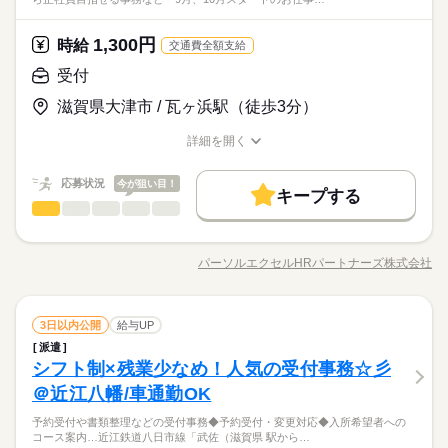
トクに♪コツコツ入力だけでなく適度に動きあり◎座りっぱなし
目指せる事務など＊ 9月、10月スタートのお仕事も多数（＾＾）
上の お仕事がある パーソルエクセルHRパートナーズ。 ●勤務時
研修制度
医療・介護・福祉関連
資格支援
服装自由
禁煙・分煙
業界
バイク自転車
車OK
社員食堂
少人数
ルーティン
が苦手な方にも♪日・祝は完全休みでリフレッシュ↑長期安定就
≪おうちでカンタン！電話で登録OK≫ 来社不要でラクラク♪ま
間を相談したい ●経験がないから不安 そんな方の要望もしっか
続きを読む
業目指せマス♪
ずは登録だけでも◎
1,300円
しずか
にぎやか
応募資格
時給
職場の様子
りお聞きして あなたにピッタリなお仕事をご紹介させて頂きま
バイク自転車
車OK
社員食堂
少人数
ルーティン
交通費全額支給
英語不要
PC不要
す。
＼未経験さん歓迎／ オフィスワークがはじめての方や 派遣がは
英語不要
PC不要
受付
時給 1,300円
給与
じめての方も安心＊ 自宅で学べるe-learning（無料）など 研修制
詳しい募集要項をすべて見る
お仕事の特徴
業界TOPクラスのパナソニック健保年間保険料がとっても、オ
滋賀県大津市 / 瓦ヶ浜駅（徒歩3分）
度バッチリ★ もちろん経験者さんも大歓迎♪＊ 全国に4,500件以
【交通費備考】
トクに♪コツコツ入力だけでなく適度に動きあり◎座りっぱなし
働く人の待遇向上
上の お仕事がある パーソルエクセルHRパートナーズ。 ●勤務時
※当社規定あり
が苦手な方にも♪日・祝は完全休みでリフレッシュ↑長期安定就
詳細を開く
間を相談したい ●経験がないから不安 そんな方の要望もしっか
続きを読む
給料UPしました！ kkw_bcov2106
給与UP
業目指せマス♪
職種/応募資格
お仕事の特徴
給与/時間/休日
応募する
りお聞きして あなたにピッタリなお仕事をご紹介させて頂きま
基本特徴
す。
応募状況
今が狙い目！
キープする
時給 1,300円
給与
未経験OK
長期
新卒・第二
20代活躍
30代活躍
40代活躍
期間・時間
続きを読む
受付
職種
詳しい募集要項をすべて見る
低い
高い
多い年齢層
【交通費備考】
8：30～17：15（実働8：00、休憩0：45）
50代活躍
働く人の待遇向上
来院者の対応や予約受付などのおシゴト 来院者の対応・案内/診
基本特徴
給与UP
※当社規定あり
◆残業なし
療の予約受付医師・看護師のサポート/会計業務 など ＝＝上記
募集条件
給料UPしました！ kkw_bcov2106
パーソルエクセルHRパートナーズ株式会社
未経験OK
新卒・第二
20代活躍
30代活躍
40代活躍
男性
女性
男女の割合
職種/応募資格
お仕事の特徴
給与/時間/休日
のお仕事以外も多数あり♪＝＝ 完全在宅のオフィスワークや 誰
応募する
続きを読む
交通費
即日スタート
勤務地固定
主婦・主夫
もが知ってる有名大学でのオシゴト、 未経験から正社員目指せ
50代活躍
木曜 日曜 祝日
休日・休暇
る事務など＊ 9月、10月スタートのお仕事も多数（＾＾） ≪お
続きを読む
募集条件
ひとりで
みんなで
履歴書不要
WEB登録
仕事の仕方
長期
期間・時間
続きを読む
受付
職種
うちでカンタン！電話で登録OK≫ 来社不要でラクラク♪まずは
3日以内公開
給与UP
低い
高い
多い年齢層
日祝＋平日1日休み（希望休出せます）
交通費
即日スタート
勤務地固定
主婦・主夫
医療・介護・福祉関連
業界
登録だけでも◎
就業時間・曜日
8：30～17：15（実働8：00、休憩0：45）
派遣
来院者の対応や予約受付などのおシゴト 来院者の対応・案内/診
履歴書不要
WEB登録
しずか
にぎやか
シフト制×残業少なめ！人気の受付事務☆彡
◆残業なし
応募資格
職場の様子
療の予約受付医師・看護師のサポート/会計業務 など ＝＝上記
残業なし
平日休み
家庭都合休可
男性
女性
男女の割合
就業時間・曜日
のお仕事以外も多数あり♪＝＝ 完全在宅のオフィスワークや 誰
残業なし
平日休み
家庭都合休可
＠近江八幡/車通勤OK
＼未経験さん歓迎／ オフィスワークがはじめての方や 派遣がは
続きを読む
働き方・環境
もが知ってる有名大学でのオシゴト、 未経験から正社員目指せ
働き方・環境
じめての方も安心＊ 自宅で学べるe-learning（無料）など 研修制
業界TOPクラスのパナソニック健保年間保険料がとっても、オ
予約受付や書類整理などの受付事務◆予約受付・変更対応◆入所希望者への
木曜 日曜 祝日
休日・休暇
る事務など＊ 9月、10月スタートのお仕事も多数（＾＾） ≪お
続きを読む
大手企業
ブランクOK
産休・育休
社会保険制度
度バッチリ★ もちろん経験者さんも大歓迎♪＊ 全国に4,500件以
ひとりで
みんなで
仕事の仕方
大手企業
ブランクOK
産休・育休
社会保険制度
コース案内…近江鉄道八日市線「武佐（滋賀県 駅から…
トクに♪未経験からのスタート歓迎！来院者の対応や予約受付な
うちでカンタン！電話で登録OK≫ 来社不要でラクラク♪まずは
上の お仕事がある パーソルエクセルHRパートナーズ。 ●勤務時