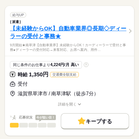
続きを読む
あり♪＝＝ 完全在宅のオフィスワークや 誰もが知ってる有名大
禁煙・分煙
バイク自転車
車OK
派遣活躍中
PC不要
活かせるスキル
学でのオシゴト、 未経験から正社員目指せる事務など＊ 9月、1
続きを読む
活かせるスキル
ひとりで
みんなで
Word
Excel
仕事の仕方
Word
Excel
受付
職種
0月スタートのお仕事も多数（＾＾） ≪おうちでカンタン！電話
給与UP
低い
高い
多い年齢層
医療・介護・福祉関連
業界
で登録OK≫ 来社不要でラクラク♪まずは登録だけでも◎
派遣
予約対応や問い合わせ対応などの受付業務 ◆予約受付、変更対
しずか
にぎやか
【未経験からOK】自動車業界◎長期◇ディー
応募資格
職場の様子
応 ◆問い合わせ対応 ◆保険証情報の入力 など患者さまからの
男性
女性
男女の割合
問い合わせ対応をお任せします★ ＝＝上記のお仕事以外も多数
ラーの受付と事務★
＼未経験さん歓迎／ オフィスワークがはじめての方や 派遣がは
続きを読む
あり♪＝＝ 完全在宅のオフィスワークや 誰もが知ってる有名大
じめての方も安心＊ 自宅で学べるe-learning（無料）など 研修制
予約受付や問い合わせ対応などをお任せ♪なが～く働けるショク
9月開始★南草津【自動車業界】未経験からOK！カーディーラーで受付と事
学でのオシゴト、 未経験から正社員目指せる事務など＊ 9月、1
続きを読む
度バッチリ★ もちろん経験者さんも大歓迎♪＊ 全国に4,500件以
ひとりで
みんなで
仕事の仕方
務●ディーラーの受付対応→来客対応、お席へ案内、用件…
バ☆彡石山駅から歩いて1分で着きます◎＼時給1300円／安定収
0月スタートのお仕事も多数（＾＾） ≪おうちでカンタン！電話
上の お仕事がある パーソルエクセルHRパートナーズ。 ●勤務時
医療・介護・福祉関連
業界
入GETしよう♪残業ナシでジブン時間も充実★毎週日曜日+
で登録OK≫ 来社不要でラクラク♪まずは登録だけでも◎
間を相談したい ●経験がないから不安 そんな方の要望もしっか
続きを読む
しずか
にぎやか
応募資格
職場の様子
りお聞きして あなたにピッタリなお仕事をご紹介させて頂きま
4,224円/月 高い
同じ条件のお仕事より
?
す。
＼未経験さん歓迎／ オフィスワークがはじめての方や 派遣がは
1,350円
お仕事の特徴
時給
交通費全額支給
時給 1,300円
給与
じめての方も安心＊ 自宅で学べるe-learning（無料）など 研修制
詳しい募集要項をすべて見る
予約受付や問い合わせ対応などをお任せ♪なが～く働けるショク
働く人の待遇向上
度バッチリ★ もちろん経験者さんも大歓迎♪＊ 全国に4,500件以
受付
【交通費備考】
バ☆彡石山駅から歩いて1分で着きます◎＼時給1300円／安定収
上の お仕事がある パーソルエクセルHRパートナーズ。 ●勤務時
※当社規定あり
給与UP
入GETしよう♪残業ナシでジブン時間も充実★毎週日曜日+
滋賀県草津市 / 南草津駅（徒歩7分）
間を相談したい ●経験がないから不安 そんな方の要望もしっか
続きを読む
給料UPしました！ kkw_bcov2106
応募する
基本特徴
りお聞きして あなたにピッタリなお仕事をご紹介させて頂きま
詳細を開く
す。
未経験OK
新卒・第二
20代活躍
30代活躍
40代活躍
職種/応募資格
お仕事の特徴
給与/時間/休日
続きを読む
時給 1,300円
給与
長期
期間・時間
詳しい募集要項をすべて見る
募集条件
働く人の待遇向上
応募状況
基本特徴
今が狙い目！
給与UP
【交通費備考】
キープする
9：30～17：30（実働7：00、休憩1：00）
交通費
受付
即日スタート
勤務地固定
主婦・主夫
職種
※当社規定あり
未経験OK
新卒・第二
20代活躍
30代活躍
40代活躍
低い
高い
◆残業なし
多い年齢層
給料UPしました！ kkw_bcov2106
募集条件
9月開始★南草津【自動車業界】未経験からOK！カーディーラ
履歴書不要
WEB登録
応募する