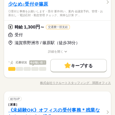
しずか
にぎやか
応募資格
職場の様子
の依頼受付 ◆顧客データ入力 ◆SNS更新、郵便対応 ＝＝上記
月曜 火曜
休日・休暇
少なめ♪受付＠篠原
研修制度
資格支援
制服あり
服装自由
禁煙・分煙
男性
女性
研修制度
資格支援
制服あり
服装自由
禁煙・分煙
男女の割合
のお仕事以外も多数あり♪＝＝ 完全在宅のオフィスワークや 誰
＼未経験さん歓迎／ オフィスワークがはじめての方や 派遣がは
続きを読む
月火休み 大型連休あり♪
バイク自転車
車OK
派遣活躍中
英語不要
PC不要
◎受付と事務をお願いします・受付 要件伺い、案内 会議室予約、管理・お
もが知ってる有名大学でのオシゴト、 未経験から正社員目指せ
バイク自転車
車OK
派遣活躍中
英語不要
PC不要
じめての方も安心＊ 自宅で学べるe-learning（無料）など 研修制
茶出し・電話応対・勤怠管理 チェック、簡単な計算 デ…
今から決める！8月スタート◎オシャレなofficeでモチベーショ
る事務など＊ 9月、10月スタートのお仕事も多数（＾＾） ≪お
続きを読む
度バッチリ★ もちろん経験者さんも大歓迎♪＊ 全国に4,500件以
活かせるスキル
ひとりで
みんなで
仕事の仕方
Word
Excel
活かせるスキル
ンUP↑＊あなたのコミュスキを活かそう☆彡ディーラーで受付＆
うちでカンタン！電話で登録OK≫ 来社不要でラクラク♪まずは
上の お仕事がある パーソルエクセルHRパートナーズ。 ●勤務時
サービス関連
業界
事務のオシゴト♪あんしん長期◎腰をすえて働ける！敷地内駐車
登録だけでも◎
Word
Excel
1,300円～
時給
間を相談したい ●経験がないから不安 そんな方の要望もしっか
続きを読む
交通費一部支給
場あり★
しずか
にぎやか
応募資格
職場の様子
りお聞きして あなたにピッタリなお仕事をご紹介させて頂きま
受付
す。
＼未経験さん歓迎／ オフィスワークがはじめての方や 派遣がは
時給 1,400円
給与
滋賀県野洲市 / 篠原駅（徒歩38分）
じめての方も安心＊ 自宅で学べるe-learning（無料）など 研修制
詳しい募集要項をすべて見る
お仕事の特徴
今から決める！8月スタート◎オシャレなofficeでモチベーショ
度バッチリ★ もちろん経験者さんも大歓迎♪＊ 全国に4,500件以
【交通費備考】
ンUP↑＊あなたのコミュスキを活かそう☆彡ディーラーで受付＆
働く人の待遇向上
詳細を開く
上の お仕事がある パーソルエクセルHRパートナーズ。 ●勤務時
※当社規定あり
事務のオシゴト♪あんしん長期◎腰をすえて働ける！敷地内駐車
職種/応募資格
お仕事の特徴
給与/時間/休日
間を相談したい ●経験がないから不安 そんな方の要望もしっか
続きを読む
給料UPしました！ kkw_bcov2106
高収入
給与UP
場あり★
応募する
りお聞きして あなたにピッタリなお仕事をご紹介させて頂きま
応募状況
今が狙い目！
キープする
基本特徴
す。
受付
職種
ひとりで
みんなで
仕事の仕方
時給 1,400円
給与
未経験OK
長期
新卒・第二
20代活躍
30代活躍
40代活躍
期間・時間
続きを読む
詳しい募集要項をすべて見る
◎受付と事務をお願いします ・受付 （要件伺い、案内） ・会
【交通費備考】
9：30～18：30（実働8：00、休憩1：00）
募集条件
働く人の待遇向上
議室予約、管理 ・お茶出し ・電話応対 ・勤怠管理 （チェッ
基本特徴
高収入
給与UP
※当社規定あり
株式会社リクルートスタッフィング 関西オフィス
しずか
にぎやか
職場の様子
職種/応募資格
お仕事の特徴
給与/時間/休日
ク、簡単な計算） ・データ入力 など ▼こちらのお仕事以外に
交通費
勤務地固定
主婦・主夫
履歴書不要
給料UPしました！ kkw_bcov2106
未経験OK
新卒・第二
20代活躍
30代活躍
40代活躍
も...▼ ・大手企業でのお仕事 ・人気の在宅や大学事務のお仕
応募する
募集条件
WEB登録
月曜 火曜
休日・休暇
事 など たくさんのお仕事の中からあなたのご希望に合わせて
続きを読む
受付
建築・土木・不動産関連
業界
職種
選べます♪ 09月、10月スタートのご希望の方も まずはお気軽に
給与UP
交通費
勤務地固定
主婦・主夫
履歴書不要
ひとりで
みんなで
仕事の仕方
月火休み 大型連休あり♪
就業時間・曜日
長期
期間・時間
続きを読む
ご相談ください☆
派遣
◎受付と事務をお願いします ・受付 （要件伺い、案内） ・会
WEB登録
残業なし
平日休み
家庭都合休可
《未経験OK》オフィスの受付事務＊残業な
9：30～18：30（実働8：00、休憩1：00）
応募資格
議室予約、管理 ・お茶出し ・電話応対 ・勤怠管理 （チェッ
就業時間・曜日
残業なし
平日休み
家庭都合休可
しずか
にぎやか
職場の様子