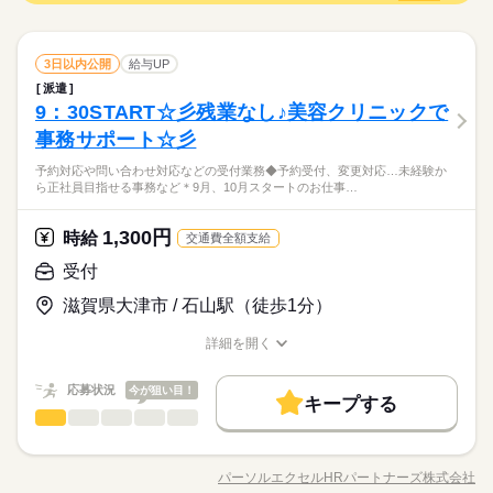
から心配なし！シフト制なら連勤が苦手な方も安心♪車通勤OK
ずは登録だけでも◎
研修制度
資格支援
制服あり
禁煙・分煙
駅5分以内
間を相談したい ●経験がないから不安 そんな方の要望もしっか
続きを読む
です★敷地内にPあり◎
しずか
にぎやか
応募資格
職場の様子
りお聞きして あなたにピッタリなお仕事をご紹介させて頂きま
バイク自転車
車OK
少人数
PC不要
バイク自転車
車OK
少人数
PC不要
す。
＼未経験さん歓迎／ オフィスワークがはじめての方や 派遣がは
活かせるスキル
Word
Excel
活かせるスキル
3日以内公開
給与UP
時給 1,300円
給与
じめての方も安心＊ 自宅で学べるe-learning（無料）など 研修制
詳しい募集要項をすべて見る
お仕事の特徴
長く活躍できるのがミリョクです♪＊人と接するやさしさが活き
派遣
Word
Excel
度バッチリ★ もちろん経験者さんも大歓迎♪＊ 全国に4,500件以
【交通費備考】
る仕事♪未経験からチャレンジできる◎1～2か月間のOJTがある
9：30START☆彡残業なし♪美容クリニックで
働く人の待遇向上
上の お仕事がある パーソルエクセルHRパートナーズ。 ●勤務時
※当社規定あり
から心配なし！シフト制なら連勤が苦手な方も安心♪車通勤OK
間を相談したい ●経験がないから不安 そんな方の要望もしっか
続きを読む
事務サポート☆彡
給料UPしました！ kkw_bcov2106
給与UP
です★敷地内にPあり◎
応募する
りお聞きして あなたにピッタリなお仕事をご紹介させて頂きま
予約対応や問い合わせ対応などの受付業務◆予約受付、変更対応…未経験か
基本特徴
す。
ら正社員目指せる事務など＊9月、10月スタートのお仕事…
時給 1,300円
給与
未経験OK
長期
新卒・第二
20代活躍
30代活躍
40代活躍
期間・時間
続きを読む
詳しい募集要項をすべて見る
【交通費備考】
9：00～18：00（実働8：00、休憩1：00）
1,300円
募集条件
時給
働く人の待遇向上
基本特徴
交通費全額支給
給与UP
※当社規定あり
◆残業：月5～9時間
交通費
勤務地固定
主婦・主夫
履歴書不要
給料UPしました！ kkw_bcov2106
未経験OK
新卒・第二
20代活躍
30代活躍
40代活躍
受付
応募する
募集条件
WEB登録
滋賀県大津市 / 石山駅（徒歩1分）
水曜 土曜
休日・休暇
交通費
勤務地固定
主婦・主夫
履歴書不要
就業時間・曜日
長期
期間・時間
続きを読む
詳細を開く
週休2日制（土日も希望休出せます）
WEB登録
残10未満
平日休み
家庭都合休可
シフト勤務
職種/応募資格
お仕事の特徴
給与/時間/休日
9：00～18：00（実働8：00、休憩1：00）
就業時間・曜日
◆残業：月5～9時間
働き方・環境
応募状況
今が狙い目！
残10未満
平日休み
家庭都合休可
シフト勤務
キープする
受付
大手企業
学校・公的
ブランクOK
産休・育休
職種
働き方・環境
低い
高い
多い年齢層
水曜 土曜
休日・休暇
大手企業
学校・公的
ブランクOK
産休・育休
予約対応や問い合わせ対応などの受付業務 ◆予約受付、変更対
社会保険制度
研修制度
資格支援
制服あり
応 ◆問い合わせ対応 ◆保険証情報の入力 など患者さまからの
週休2日制（土日も希望休出せます）
パーソルエクセルHRパートナーズ株式会社
社会保険制度
研修制度
資格支援
制服あり
禁煙・分煙
バイク自転車
車OK
派遣活躍中
PC不要
男性
女性
男女の割合
職種/応募資格
お仕事の特徴
給与/時間/休日
問い合わせ対応をお任せします★ ＝＝上記のお仕事以外も多数