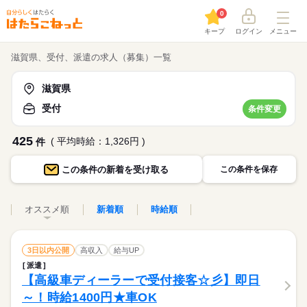
0
キープ
ログイン
メニュー
滋賀県、受付、派遣の求人（募集）一覧
滋賀県
受付
条件変更
425
( 平均時給：1,326円 )
件
この条件の
新着を受け取る
この条件を保存
オススメ順
新着順
時給順
3日以内公開
高収入
給与UP
派遣
【高級車ディーラーで受付接客☆彡】即日
～！時給1400円★車OK