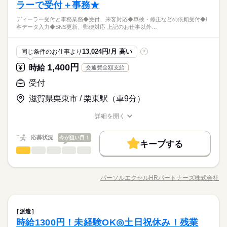
対応 ＝＝上記のお仕事以外も多数あり♪＝＝ 完全在宅のオフィ
ラーで受付＋事務★
＼未経験さん歓迎／ オフィスワークがはじめての方や 派遣がは
続きを読む
スワークや 誰もが知ってる有名大学でのオシゴト、 未経験から
じめての方も安心＊ 自宅で学べるe-learning（無料）など 研修制
まずはPC入力ができればOK♪人と関わるお仕事が好きな方にオ
ディーラー受付と事務業務◆受付、来客対応◆車検・修正などの依頼受付◆顧
正社員目指せる事務など＊ 9月、10月スタートのお仕事も多数
続きを読む
度バッチリ★ もちろん経験者さんも大歓迎♪＊ 全国に4,500件以
ひとりで
みんなで
仕事の仕方
客データ入力◆SNS更新、郵便対応 上記のお仕事以外…
ススメです！朝は少しゆったり目の9時半スタート！残業ナシで
（＾＾） ≪おうちでカンタン！電話で登録OK≫ 来社不要でラ
上の お仕事がある パーソルエクセルHRパートナーズ。 ●勤務時
サービス関連
業界
メリハリばっちり☆彡《月火休み》平日連休が何かと便利♪
クラク♪まずは登録だけでも◎
間を相談したい ●経験がないから不安 そんな方の要望もしっか
続きを読む
しずか
にぎやか
応募資格
職場の様子
りお聞きして あなたにピッタリなお仕事をご紹介させて頂きま
13,024円/月 高い
同じ条件のお仕事より
?
す。
＼未経験さん歓迎／ オフィスワークがはじめての方や 派遣がは
1,400円
お仕事の特徴
時給
交通費全額支給
時給 1,400円
給与
じめての方も安心＊ 自宅で学べるe-learning（無料）など 研修制
詳しい募集要項をすべて見る
まずはPC入力ができればOK♪人と関わるお仕事が好きな方にオ
働く人の待遇向上
度バッチリ★ もちろん経験者さんも大歓迎♪＊ 全国に4,500件以
受付
【交通費備考】
ススメです！朝は少しゆったり目の9時半スタート！残業ナシで
上の お仕事がある パーソルエクセルHRパートナーズ。 ●勤務時
※当社規定あり
高収入
給与UP
メリハリばっちり☆彡《月火休み》平日連休が何かと便利♪
滋賀県栗東市 / 栗東駅（車9分）
間を相談したい ●経験がないから不安 そんな方の要望もしっか
続きを読む
給料UPしました！ kkw_bcov2106
応募する
基本特徴
りお聞きして あなたにピッタリなお仕事をご紹介させて頂きま
詳細を開く
す。
未経験OK
新卒・第二
20代活躍
30代活躍
40代活躍
職種/応募資格
お仕事の特徴
給与/時間/休日
続きを読む
時給 1,400円
給与
長期
期間・時間
詳しい募集要項をすべて見る
募集条件
働く人の待遇向上
応募状況
基本特徴
今が狙い目！
高収入
給与UP
【交通費備考】
キープする
9：30～18：30（実働8：00、休憩1：00）
交通費
受付
即日スタート
勤務地固定
主婦・主夫
職種
※当社規定あり
未経験OK
新卒・第二
20代活躍
30代活躍
40代活躍
低い
高い
多い年齢層
給料UPしました！ kkw_bcov2106
募集条件
ディーラー受付と事務業務 ◆受付、来客対応 ◆車検・修正など
履歴書不要
WEB登録
応募する
の依頼受付 ◆顧客データ入力 ◆SNS更新、郵便対応 ＝＝上記
月曜 火曜
休日・休暇
交通費
即日スタート
勤務地固定
主婦・主夫
パーソルエクセルHRパートナーズ株式会社
男性
女性
男女の割合
就業時間・曜日
職種/応募資格
お仕事の特徴
給与/時間/休日
続きを読む
のお仕事以外も多数あり♪＝＝ 完全在宅のオフィスワークや 誰
続きを読む
月火休み 大型連休あり♪
履歴書不要
WEB登録
長期
期間・時間
もが知ってる有名大学でのオシゴト、 未経験から正社員目指せ
残業なし
平日休み
家庭都合休可
就業時間・曜日
る事務など＊ 9月、10月スタートのお仕事も多数（＾＾） ≪お
続きを読む
残業なし
平日休み
家庭都合休可
9：30～18：30（実働8：00、休憩1：00）
ひとりで
みんなで
仕事の仕方
働き方・環境
受付
職種
うちでカンタン！電話で登録OK≫ 来社不要でラクラク♪まずは
働き方・環境
派遣
低い
高い
多い年齢層
サービス関連
業界
登録だけでも◎
時給1300円！未経験OK◎土日祝休み！残業
大手企業
ブランクOK
産休・育休
社会保険制度
ディーラー受付と事務業務 ◆受付、来客対応 ◆車検・修正など
大手企業
ブランクOK
産休・育休
社会保険制度