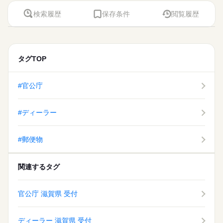
『速払いサービス』を利用できます（利用規定あり）
週払い
禁煙・分煙
車OK
社会保険制度
研修制度
資格支援
制服あり
日払い
続きを読む
検索履歴
保存条件
閲覧履歴
応募する
活かせるスキル
週払い
禁煙・分煙
車OK
水曜
休日・休暇
長期
期間・時間
Word
Excel
活かせるスキル
Word
Excel
※水＋隔週火曜日＋平日月２〜３日がお休みのシフト制です。
9：30～18：10 ※休憩は６０分です。９時半～１８時の勤務も
あります。
タグTOP
水曜
休日・休暇
#官公庁
※水＋隔週火曜日＋平日月２〜３日がお休みのシフト制です。
#ディーラー
#郵便物
関連するタグ
官公庁 滋賀県 受付
ディーラー 滋賀県 受付