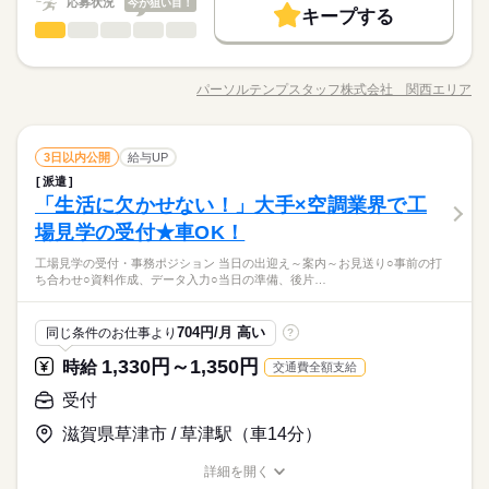
働く人の待遇向上
応募状況
基本特徴
今が狙い目！
高収入
給与UP
月収例214,760円+残業代
キープする
09：30～18：10（実働07：40、休憩01：00）
受付
職種
募集条件
未経験OK
新卒・第二
20代活躍
30代活躍
40代活躍
低い
高い
残業月0～9時間
多い年齢層
kkw_bcov2106
＜未経験から大歓迎◎＞ディーラーの受付と事務＊火曜・水曜
交通費
勤務地固定
主婦・主夫
履歴書不要
応募する
50代活躍
休み＠南草津 ●ディーラーの受付対応→来客対応、お席へ案内、
募集条件
パーソルテンプスタッフ株式会社 関西エリア
WEB登録
ひとりで
みんなで
仕事の仕方
職種/応募資格
お仕事の特徴
給与/時間/休日
続きを読む
用件のお伺い、お茶出しなど ●修理代金の入金、請求書の処理 ●
水曜
休日・休暇
続きを読む
交通費
勤務地固定
主婦・主夫
履歴書不要
長期
期間・時間
システムへ入力（顧客情報・保険申込など） ●郵送物の対応 ●電
就業時間・曜日
【お休み】水曜+第2・3火曜+希望休数日／長期休暇あり
話対応 ＼コチラのお仕事以外もご紹介可能／ 人気大学や官公庁
続きを読む
WEB登録
09：30～18：10（実働07：40、休憩01：00）
しずか
にぎやか
職場の様子
残10未満
平日休み
家庭都合休可
受付
職種
での事務、 大手企業で正社員が目指せるお仕事や 電話ナシのデ
3日以内公開
給与UP
低い
高い
残業月0～9時間
多い年齢層
就業時間・曜日
残10未満
平日休み
家庭都合休可
サービス関連
業界
ータ入力など多数♪＊ 今なら9月や10月スタートのお仕事も◎ ＊
派遣
働き方・環境
＜未経験から大歓迎◎＞ディーラーの受付と事務＊火曜・水曜
働き方・環境
オンライン登録実施中＊ おうちでWEBからカンタンに登録OK♪
「生活に欠かせない！」大手×空調業界で工
応募資格
休み＠南草津 ●ディーラーの受付対応→来客対応、お席へ案内、
大手企業
ブランクOK
産休・育休
社会保険制度
非公開求人もたくさんあるので まずはお気軽にご登録ください
ひとりで
みんなで
大手企業
ブランクOK
産休・育休
社会保険制度
仕事の仕方
用件のお伺い、お茶出しなど ●修理代金の入金、請求書の処理 ●
水曜
休日・休暇
場見学の受付★車OK！
◆未経験者歓迎！ 経験のない方も 学んで活躍できる環境です！
＊
続きを読む
研修制度
資格支援
制服あり
服装自由
禁煙・分煙
システムへ入力（顧客情報・保険申込など） ●郵送物の対応 ●電
研修制度
資格支援
制服あり
服装自由
禁煙・分煙
＼ハジメテさんも安心＊／ PCの基本操作から電話応対など ビ
【お休み】水曜+第2・3火曜+希望休数日／長期休暇あり
人と関わるのが好き・接客もしたい方に☆カーディーラーの受
工場見学の受付・事務ポジション 当日の出迎え～案内～お見送り○事前の打
話対応 ＼コチラのお仕事以外もご紹介可能／ 人気大学や官公庁
続きを読む
ジネススキルの基礎を学べる研修が充実◎ スキルアップしたい
しずか
にぎやか
バイク自転車
車OK
派遣活躍中
英語不要
PC不要
職場の様子
ち合わせ○資料作成、データ入力○当日の準備、後片…
バイク自転車
車OK
派遣活躍中
英語不要
PC不要
付と事務★平日にお休みがあるって意外と便利！第2・3火曜と
での事務、 大手企業で正社員が目指せるお仕事や 電話ナシのデ
方向けに おうちで受講できるe-ラーニングや 資格取得支援制度
サービス関連
業界
毎週水曜がお休み↑第1・4週目は希望休でお休みを調整できる♪
ータ入力など多数♪＊ 今なら9月や10月スタートのお仕事も◎ ＊
もあります＊ 時短や扶養内勤務、 在宅/リモートワークなど 働
続きを読む
オンライン登録実施中＊ おうちでWEBからカンタンに登録OK♪
応募資格
き方もお気軽にご相談ください＊
704円/月 高い
同じ条件のお仕事より
?
非公開求人もたくさんあるので まずはお気軽にご登録ください
◆未経験者歓迎！ 経験のない方も 学んで活躍できる環境です！
＊
1,330円～1,350円
お仕事の特徴
時給
交通費全額支給
時給 1,350円
給与
＼ハジメテさんも安心＊／ PCの基本操作から電話応対など ビ
詳しい募集要項をすべて見る
人と関わるのが好き・接客もしたい方に☆カーディーラーの受
働く人の待遇向上
ジネススキルの基礎を学べる研修が充実◎ スキルアップしたい
受付
月収例207,090円+残業代
付と事務★平日にお休みがあるって意外と便利！第2・3火曜と
方向けに おうちで受講できるe-ラーニングや 資格取得支援制度
給与UP
毎週水曜がお休み↑第1・4週目は希望休でお休みを調整できる♪
滋賀県草津市 / 草津駅（車14分）
もあります＊ 時短や扶養内勤務、 在宅/リモートワークなど 働
続きを読む
kkw_bcov2106
応募する
基本特徴
き方もお気軽にご相談ください＊
詳細を開く
未経験OK
新卒・第二
20代活躍
30代活躍
40代活躍
職種/応募資格
お仕事の特徴
給与/時間/休日
続きを読む