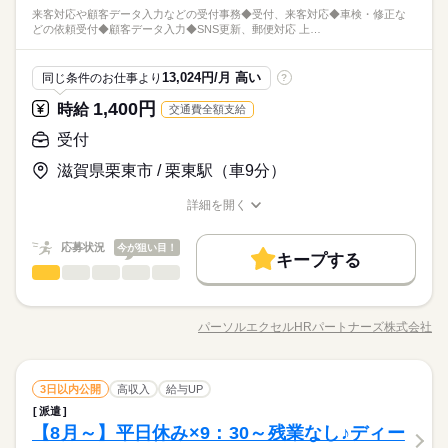
来客対応や顧客データ入力などの受付事務◆受付、来客対応◆車検・修正な
どの依頼受付◆顧客データ入力◆SNS更新、郵便対応 上…
13,024円/月 高い
同じ条件のお仕事より
?
1,400円
時給
交通費全額支給
受付
滋賀県栗東市 / 栗東駅（車9分）
詳細を開く
職種/応募資格
お仕事の特徴
給与/時間/休日
応募状況
今が狙い目！
キープする
受付
職種
低い
高い
多い年齢層
来客対応や顧客データ入力などの受付事務 ◆受付、来客対応 ◆
車検・修正などの依頼受付 ◆顧客データ入力 ◆SNS更新、郵便
パーソルエクセルHRパートナーズ株式会社
男性
女性
男女の割合
職種/応募資格
お仕事の特徴
給与/時間/休日
対応 ＝＝上記のお仕事以外も多数あり♪＝＝ 完全在宅のオフィ
続きを読む
スワークや 誰もが知ってる有名大学でのオシゴト、 未経験から
正社員目指せる事務など＊ 9月、10月スタートのお仕事も多数
続きを読む
ひとりで
みんなで
仕事の仕方
受付
職種
（＾＾） ≪おうちでカンタン！電話で登録OK≫ 来社不要でラ
3日以内公開
高収入
給与UP
低い
高い
多い年齢層
サービス関連
業界
クラク♪まずは登録だけでも◎
派遣
来客対応や顧客データ入力などの受付事務 ◆受付、来客対応 ◆
しずか
にぎやか
【8月～】平日休み×9：30～残業なし♪ディー
応募資格
職場の様子
車検・修正などの依頼受付 ◆顧客データ入力 ◆SNS更新、郵便
男性
女性
男女の割合