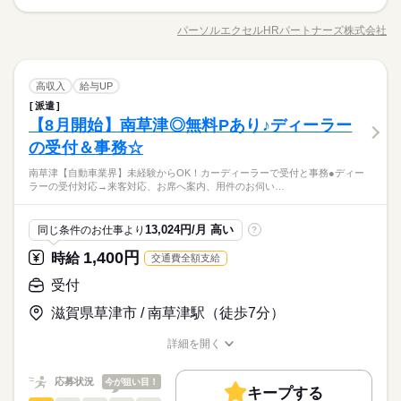
kkw_bcov2106
顧客対応や申請書の作成などのおシゴト ◆店頭における顧客対
交通費
勤務地固定
主婦・主夫
履歴書不要
応募する
50代活躍
応 ◆顧客情報の登録 ◆各種申請書の作成 ◆新規口座開設手続き
募集条件
パーソルエクセルHRパートナーズ株式会社
WEB登録
男性
女性
男女の割合
職種/応募資格
お仕事の特徴
給与/時間/休日
続きを読む
の受付 など わからないことはすぐ質問できる♪同業務の方も
水曜
休日・休暇
続きを読む
交通費
勤務地固定
主婦・主夫
履歴書不要
長期
期間・時間
いる安心環境 ◎ ＝＝上記のお仕事以外も多数あり♪＝＝ 完全在
就業時間・曜日
【お休み】水曜+第2・3火曜+希望休数日／長期休暇あり
宅のオフィスワークや 誰もが知ってる有名大学でのオシゴト、
続きを読む
WEB登録
09：30～18：10（実働07：40、休憩01：00）
ひとりで
みんなで
仕事の仕方
残10未満
平日休み
家庭都合休可
受付
職種
未経験から正社員目指せる事務など＊ 9月、10月スタートのお仕
高収入
給与UP
低い
高い
残業月0～9時間
多い年齢層
就業時間・曜日
残10未満
平日休み
家庭都合休可
金融関連
業界
事も多数（＾＾） ≪おうちでカンタン！電話で登録OK≫ 来社
派遣
働き方・環境
顧客対応や申請書の作成などのおシゴト ◆店頭における顧客対
働き方・環境
不要でラクラク♪まずは登録だけでも◎
しずか
にぎやか
【8月開始】南草津◎無料Pあり♪ディーラー
応募資格
職場の様子
応 ◆顧客情報の登録 ◆各種申請書の作成 ◆新規口座開設手続き
大手企業
ブランクOK
産休・育休
社会保険制度
男性
女性
大手企業
ブランクOK
産休・育休
社会保険制度
男女の割合
の受付 など わからないことはすぐ質問できる♪同業務の方も
水曜
休日・休暇
の受付＆事務☆
＼未経験さん歓迎／ オフィスワークがはじめての方や 派遣がは
続きを読む
研修制度
資格支援
制服あり
服装自由
禁煙・分煙
いる安心環境 ◎ ＝＝上記のお仕事以外も多数あり♪＝＝ 完全在
研修制度
資格支援
制服あり
服装自由
禁煙・分煙
じめての方も安心＊ 自宅で学べるe-learning（無料）など 研修制
【お休み】水曜+第2・3火曜+希望休数日／長期休暇あり
業界TOPクラスのパナソニック健保年間保険料がとっても、オ
南草津【自動車業界】未経験からOK！カーディーラーで受付と事務●ディー
宅のオフィスワークや 誰もが知ってる有名大学でのオシゴト、
続きを読む
度バッチリ★ もちろん経験者さんも大歓迎♪＊ 全国に4,500件以
ひとりで
みんなで
バイク自転車
車OK
派遣活躍中
英語不要
PC不要
仕事の仕方
ラーの受付対応→来客対応、お席へ案内、用件のお伺い…
バイク自転車
車OK
派遣活躍中
英語不要
PC不要
トクに♪＼1社で長く働きたいならココ！／社員化実績あり！目
未経験から正社員目指せる事務など＊ 9月、10月スタートのお仕
上の お仕事がある パーソルエクセルHRパートナーズ。 ●勤務時
金融関連
業界
標もってStepUp↑コツコツ入力だけでなく適度に動きあり◎
事も多数（＾＾） ≪おうちでカンタン！電話で登録OK≫ 来社
間を相談したい ●経験がないから不安 そんな方の要望もしっか
続きを読む
不要でラクラク♪まずは登録だけでも◎
しずか
にぎやか
応募資格
職場の様子
りお聞きして あなたにピッタリなお仕事をご紹介させて頂きま
13,024円/月 高い
同じ条件のお仕事より
?
す。
＼未経験さん歓迎／ オフィスワークがはじめての方や 派遣がは
1,400円
お仕事の特徴
時給
交通費全額支給
時給 1,350円
給与
じめての方も安心＊ 自宅で学べるe-learning（無料）など 研修制
詳しい募集要項をすべて見る
業界TOPクラスのパナソニック健保年間保険料がとっても、オ
働く人の待遇向上
度バッチリ★ もちろん経験者さんも大歓迎♪＊ 全国に4,500件以
受付
【交通費備考】
トクに♪＼1社で長く働きたいならココ！／社員化実績あり！目
上の お仕事がある パーソルエクセルHRパートナーズ。 ●勤務時
※当社規定あり
給与UP
標もってStepUp↑コツコツ入力だけでなく適度に動きあり◎
滋賀県草津市 / 南草津駅（徒歩7分）
間を相談したい ●経験がないから不安 そんな方の要望もしっか
続きを読む
給料UPしました！ kkw_bcov2106
応募する
基本特徴
りお聞きして あなたにピッタリなお仕事をご紹介させて頂きま
詳細を開く
す。
未経験OK
新卒・第二
20代活躍
30代活躍
40代活躍
職種/応募資格
お仕事の特徴
給与/時間/休日
続きを読む
時給 1,350円
給与
長期
期間・時間
詳しい募集要項をすべて見る
募集条件
働く人の待遇向上
応募状況
基本特徴
今が狙い目！
給与UP
【交通費備考】
キープする
8：30～17：00（実働7：30、休憩1：00）