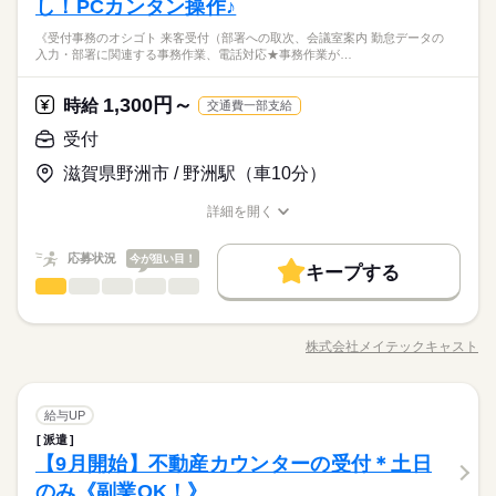
ク、簡単な計算） ・データ入力 など ▼こちらのお仕事以外に
し！PCカンタン操作♪
働き方・環境
オフィスワーク未経験OK！ ※社会人経験のある方 【オフィス
働き方・環境
も...▼ ・大手企業でのお仕事 ・人気の在宅や大学事務のお仕
【車通勤OK/事務未経験OK/残業ほぼなし】
ワークデビュー大歓迎！】 前職が飲食やアパレルなどで オフィ
大手企業
ブランクOK
産休・育休
社会保険制度
《受付事務のオシゴト 来客受付（部署への取次、会議室案内 勤怠データの
月曜 火曜
休日・休暇
事 など たくさんのお仕事の中からあなたのご希望に合わせて
大手企業
ブランクOK
産休・育休
社会保険制度
続きを読む
◎食堂や休憩室あり、築浅のきれいなオフィスです♪
スワーク初挑戦！という 先輩方も多くいらっしゃいます！ オフ
入力・部署に関連する事務作業、電話対応★事務作業が…
建築・土木・不動産関連
業界
選べます♪ 09月、10月スタートのご希望の方も まずはお気軽に
◎自転車通勤OK！無料駐輪場・駐車場あり
研修制度
資格支援
制服あり
服装自由
禁煙・分煙
ィス未経験でもチャレンジできる お仕事が他にもたくさん♪ 就
月火休み 大型連休あり♪
研修制度
資格支援
制服あり
服装自由
禁煙・分煙
ご相談ください☆
業前にも、オンラインでの研修など サポート体制も整えていま
続きを読む
バイク自転車
車OK
派遣活躍中
英語不要
PC不要
バイク自転車
1,300円～
車OK
派遣活躍中
英語不要
PC不要
応募資格
時給
すので 安心してご応募ください◎
交通費一部支給
活かせるスキル
お仕事の特徴
Word
Excel
活かせるスキル
オフィスワーク未経験OK！ ※社会人経験のある方 【オフィス
受付
時給 1,300円～
給与
【車通勤OK/事務未経験OK/残業ほぼなし】
ワークデビュー大歓迎！】 前職が飲食やアパレルなどで オフィ
基本特徴
Word
Excel
詳しい募集要項をすべて見る
◎食堂や休憩室あり、築浅のきれいなオフィスです♪
滋賀県野洲市 / 野洲駅（車10分）
スワーク初挑戦！という 先輩方も多くいらっしゃいます！ オフ
交通費 1ヵ月3万円を上限として実費支給 月収例 19万9160円 時
未経験OK
新卒・第二
40代活躍
◎自転車通勤OK！無料駐輪場・駐車場あり
ィス未経験でもチャレンジできる お仕事が他にもたくさん♪ 就
給1300円×実働7h40m×週5日×4週 ※月収例を保証するものでは
詳細を開く
業前にも、オンラインでの研修など サポート体制も整えていま
続きを読む
募集条件
ありません。 ha_rs_001
職種/応募資格
お仕事の特徴
給与/時間/休日
応募する
すので 安心してご応募ください◎
交通費
1ヵ月以内にスタート
勤務地固定
主婦・主夫
続きを読む
続きを読む
応募状況
今が狙い目！
キープする
履歴書不要
時給 1,300円～
WEB登録
給与
基本特徴
募集条件
未経験OK
新卒・第二
40代活躍
受付
職種
詳しい募集要項をすべて見る
低い
高い
多い年齢層
交通費 1ヵ月3万円を上限として実費支給 月収例 19万9160円 時
就業時間・曜日
交通費
1ヵ月以内にスタート
勤務地固定
主婦・主夫
《受付事務のオシゴト》 ・来客受付（部署への取次、会議室案
長期
期間・時間
給1300円×実働7h40m×週5日×4週 ※月収例を保証するものでは
内） ・勤怠データの入力 ・部署に関連する事務作業、電話対応
残10未満
土日祝休
履歴書不要
WEB登録
ありません。 ha_rs_001
株式会社メイテックキャスト
男性
女性
男女の割合
08：25-17：05（休憩60分）実働7時間40分
職種/応募資格
お仕事の特徴
給与/時間/休日
★事務作業がフォーマット入力のため、Excelのスキルは不要で
応募する
就業時間・曜日
働き方・環境
続きを読む
残10未満
土日祝休
働き方・環境
※残業時間：月0時間～1時間程度。■基本残業はありません
す 派遣先企業▼ 塗工乾燥装置の製造メーカーです
続きを読む
続きを読む
産休・育休
社会保険制度
研修制度
資格支援
続きを読む
産休・育休
社会保険制度
研修制度
資格支援
ひとりで
みんなで
仕事の仕方
受付
職種
給与UP
低い
高い
多い年齢層
制服あり
禁煙・分煙
車OK
英語不要
PC不要
制服あり
メーカー関連
禁煙・分煙
車OK
英語不要
PC不要
業界
土曜 日曜 祝日
休日・休暇
派遣
《受付事務のオシゴト》 ・来客受付（部署への取次、会議室案
長期
期間・時間
しずか
にぎやか
【9月開始】不動産カウンターの受付＊土日
応募資格
職場の様子
内） ・勤怠データの入力 ・部署に関連する事務作業、電話対応
土・日・祝日休みの週休2日のお仕事です。
男性
女性
男女の割合
08：25-17：05（休憩60分）実働7時間40分
★事務作業がフォーマット入力のため、Excelのスキルは不要で
のみ《副業OK！》
≪ 応募資格 ≫