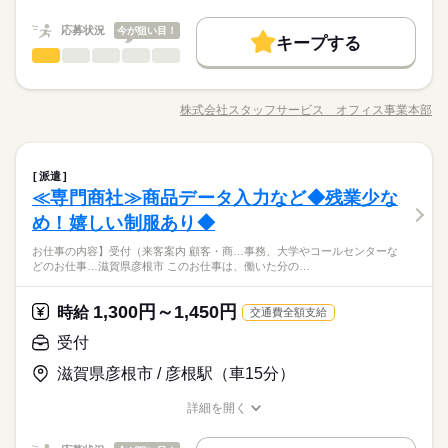
職種/応募資格
未経験OK
お仕事の特徴
新卒・第二
20代活躍
30代活躍
給与/時間/休日
40代活躍
続きを読む
時給 1,300円
給与
詳しい募集要項をすべて見る
応募状況
今が狙い目！
募集条件
働く人の待遇向上
基本特徴
長期
期間・時間
給与UP
月収例：211,575円＋交通費（月21日出勤時）
キープする
受付
その他
業界
職種
交通費
勤務地固定
主婦・主夫
履歴書不要
未経験OK
新卒・第二
20代活躍
30代活躍
40代活躍
08：30～17：00（実働07：45、休憩00：45）
●残業なし
募集条件
９月スタート！研修制度があり、業務習得をサポート！アット
応募する
WEB登録
kkw_bcov2106
ホームな雰囲気です！ 【お仕事の内容】工場見学の受け入
交通費
勤務地固定
主婦・主夫
履歴書不要
株式会社スタッフサービス オフィス事業本部
就業時間・曜日
職種/応募資格
お仕事の特徴
給与/時間/休日
れ対応｜営業入力内容の確認・事前準備｜当日のお出迎え・お
続きを読む
WEB登録
見送り・接客、営業との連携｜マニュアル作成｜備品管理｜新
◆大手企業で安定した基盤で働ける☆ＯＪＴ・マニュアルがあ
土曜 日曜 祝日
休日・休暇
残業なし
残20未満
土日祝休
家庭都合休可
長期
期間・時間
就業時間・曜日
入社員向け資料準備・サポート｜海外顧客サポート（通訳あ
続きを読む
り安心！ 同業務の方も在籍中！ランチスペース利用可♪車通
●土日祝休み
受付
職種
働き方・環境
り）｜電話対応｜来客対応などをお願いします。 ▼こちらのお
勤ＯＫ！無料で利用できる駐車場を完備しています！
派遣
08：30～17：00（実働07：45、休憩00：45）
残業なし
残20未満
土日祝休
家庭都合休可
仕事のほかにも 電話なしのコツコツ系データ入力や英語を使う
≪専門商社≫商品データ入力など◆残業少な
●残業なし
大手企業
ブランクOK
産休・育休
社会保険制度
９月スタート！研修制度があり、業務習得をサポート！アット
働き方・環境
事務、 大学やコールセンターなどのお仕事も扱っています。 在
その他
応募資格
業界
ホームな雰囲気です！ 【お仕事の内容】工場見学の受け入
め！嬉しい制服あり◆
大手企業
ブランクOK
産休・育休
社会保険制度
研修制度
資格支援
制服あり
服装自由
禁煙・分煙
宅のお仕事があるエリアも☆ 9月・10月スタートもご相談くださ
お仕事の特徴
れ対応｜営業入力内容の確認・事前準備｜当日のお出迎え・お
◆未経験者歓迎！【使用するＯＡスキル】ＰｏｗｅｒＰｏｉｎ
い♪
お仕事の内容】受付（来客案内 顧客・商…事務、大学やコールセンターな
見送り・接客、営業との連携｜マニュアル作成｜備品管理｜新
研修制度
資格支援
制服あり
服装自由
禁煙・分煙
バイク自転車
土曜 日曜 祝日
車OK
社員食堂
ルーティン
英語不要
休日・休暇
ｔ（プレゼン編集）
働く人の待遇向上
どのお仕事…滋賀県彦根市 このお仕事は、働いた分の…
入社員向け資料準備・サポート｜海外顧客サポート（通訳あ
続きを読む
バイク自転車
車OK
社員食堂
ルーティン
英語不要
●土日祝休み
PC不要
高収入
り）｜電話対応｜来客対応などをお願いします。 ▼こちらのお
◆大手企業で安定した基盤で働ける☆ＯＪＴ・マニュアルがあ
仕事のほかにも 電話なしのコツコツ系データ入力や英語を使う
PC不要
1,300円～1,450円
時給
交通費全額支給
り安心！ 同業務の方も在籍中！ランチスペース利用可♪車通
時給 1,450円
基本特徴
給与
事務、 大学やコールセンターなどのお仕事も扱っています。 在
詳しい募集要項をすべて見る
応募資格
勤ＯＫ！無料で利用できる駐車場を完備しています！
未経験OK
新卒・第二
40代活躍
受付
このお仕事は、働いた分の給料を給料日を待たずに受け取れる
宅のお仕事があるエリアも☆ 9月・10月スタートもご相談くださ
続きを読む
◆未経験者歓迎！【使用するＯＡスキル】ＰｏｗｅｒＰｏｉｎ
『速払いサービス』を利用できます（利用規定あり）
い♪
募集条件
滋賀県彦根市 / 彦根駅（車15分）
ｔ（プレゼン編集）
応募する
履歴書不要
WEB登録
詳細を開く
働く人の待遇向上
基本特徴
長期
高収入
期間・時間
職種/応募資格
お仕事の特徴
給与/時間/休日
就業時間・曜日
時給 1,450円
給与
募集条件
未経験OK
新卒・第二
40代活躍
詳しい募集要項をすべて見る
8：30～17：00 ※休憩は４５分。※８時１５分からの勤務もあ