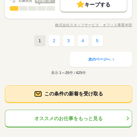
応募状況
残20未満
土日祝休
今が狙い目！
このお仕事は、働いた分の給料を給料日を待たずに受け取れる
キープする
就業時間・曜日
ります。
履歴書不要
WEB登録
受付
商社関連
『速払いサービス』を利用できます（利用規定あり）
業界
職種
働き方・環境
働き方・環境
残20未満
土日祝休
続きを読む
マイカー通勤ＯＫ＆無料駐車場利用可能！休憩室が利用できリ
応募する
大手企業
社会保険制度
研修制度
資格支援
制服あり
大手企業
社会保険制度
研修制度
資格支援
制服あり
土曜 日曜 祝日
休日・休暇
フレッシュしながら働けます！ 【お仕事の内容】受付（来
株式会社スタッフサービス オフィス事業本部
長期
期間・時間
日払い
週払い
禁煙・分煙
車OK
社員食堂
職種/応募資格
お仕事の特徴
給与/時間/休日
客案内）｜顧客・商品データ入力｜入出金管理｜請求書発行｜
日払い
週払い
禁煙・分煙
車OK
社員食堂
※土・日・祝がお休み。※企業カレンダーあります。
登録書類の管理・発送｜購入物品の請求入力・支払処理｜保険
◆何かと便利な平日休みあり◎近隣に飲食店やコンビニがあり
8：30～17：00 ※休憩は４５分。※８時１５分からの勤務もあ
派遣活躍中
派遣活躍中
計上／手続き｜郵便受取・送付｜ブログ更新・ファイリング｜
続きを読む
ランチや買い物に便利！ 嬉しい制服あり！お仕事の服装が
ります。
1
2
3
4
5
活かせるスキル
受付
職種
電話応対などをお願いします。 ▼こちらのお仕事のほかにも 電
Word
Excel
PowerPoint
ラクラク！幅広い年齢層の方々が活躍されている職場です！
活かせるスキル
話なしのコツコツ系データ入力や英語を使う事務、 大学やコー
マイカー通勤ＯＫ＆無料駐車場利用可能！休憩室が利用できリ
Word
Excel
PowerPoint
ルセンターなどのお仕事も扱っています。 在宅のお仕事がある
商社関連
応募資格
業界
土曜 日曜 祝日
休日・休暇
フレッシュしながら働けます！ 【お仕事の内容】受付（来
次のページへ
エリアも☆ 9月・10月スタートもご相談ください♪
お仕事の特徴
客案内）｜顧客・商品データ入力｜入出金管理｜請求書発行｜
◆業界経験問いません、ある方歓迎！※受付の経験が必要で
※土・日・祝がお休み。※企業カレンダーあります。
登録書類の管理・発送｜購入物品の請求入力・支払処理｜保険
す。※接客経験をお持ちの方歓迎。
基本特徴
表示
1～20
件 /
425
件
計上／手続き｜郵便受取・送付｜ブログ更新・ファイリング｜
続きを読む
未経験OK
新卒・第二
40代活躍
電話応対などをお願いします。 ▼こちらのお仕事のほかにも 電
◆何かと便利な平日休みあり◎近隣に飲食店やコンビニがあり
話なしのコツコツ系データ入力や英語を使う事務、 大学やコー
ランチや買い物に便利！ 嬉しい制服あり！お仕事の服装が
時給 1,300円～1,450円
募集条件
給与
ルセンターなどのお仕事も扱っています。 在宅のお仕事がある
詳しい募集要項をすべて見る
応募資格
ラクラク！幅広い年齢層の方々が活躍されている職場です！
この条件の新着を受け取る
即日スタート
履歴書不要
WEB登録
このお仕事は、働いた分の給料を給料日を待たずに受け取れる
エリアも☆ 9月・10月スタートもご相談ください♪
続きを読む
◆業界経験問いません、ある方歓迎！※受付の経験が必要で
『速払いサービス』を利用できます（利用規定あり）
就業時間・曜日
す。※接客経験をお持ちの方歓迎。
応募する
残20未満
平日休み
シフト勤務
基本特徴
募集条件
オススメのお仕事をもっと見る
未経験OK
長期
新卒・第二
40代活躍
期間・時間
働き方・環境
時給 1,300円～1,450円
給与
就業時間・曜日
即日スタート
履歴書不要
WEB登録
詳しい募集要項をすべて見る
9：30～18：10 ※休憩は６０分です。９時半～１８時の勤務も
社会保険制度
研修制度
資格支援
制服あり
日払い
このお仕事は、働いた分の給料を給料日を待たずに受け取れる
働き方・環境
あります。
残20未満
平日休み
シフト勤務