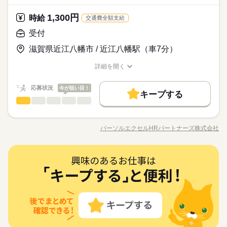
日祝＋平日1日休み（希望休出せます）
医療・介護・福祉関連
業界
研修制度
資格支援
制服あり
禁煙・分煙
駅5分以内
どのお任せ☆イイトコ取りの【日曜+平日】休み◎長く活躍でき
登録だけでも◎
研修制度
資格支援
制服あり
禁煙・分煙
駅5分以内
間を相談したい ●経験がないから不安 そんな方の要望もしっか
続きを読む
るのがミリョク♪
1,300円
しずか
にぎやか
応募資格
時給
職場の様子
りお聞きして あなたにピッタリなお仕事をご紹介させて頂きま
交通費全額支給
バイク自転車
車OK
少人数
PC不要
バイク自転車
車OK
少人数
PC不要
す。
＼未経験さん歓迎／ オフィスワークがはじめての方や 派遣がは
活かせるスキル
受付
Word
Excel
活かせるスキル
時給 1,300円
給与
じめての方も安心＊ 自宅で学べるe-learning（無料）など 研修制
詳しい募集要項をすべて見る
お仕事の特徴
業界TOPクラスのパナソニック健保年間保険料がとっても、オ
Word
Excel
滋賀県近江八幡市 / 近江八幡駅（車7分）
度バッチリ★ もちろん経験者さんも大歓迎♪＊ 全国に4,500件以
【交通費備考】
トクに♪未経験からのスタート歓迎！来院者の対応や予約受付な
働く人の待遇向上
上の お仕事がある パーソルエクセルHRパートナーズ。 ●勤務時
※当社規定あり
どのお任せ☆イイトコ取りの【日曜+平日】休み◎長く活躍でき
詳細を開く
間を相談したい ●経験がないから不安 そんな方の要望もしっか
続きを読む
給料UPしました！ kkw_bcov2106
給与UP
るのがミリョク♪
職種/応募資格
お仕事の特徴
給与/時間/休日
応募する
りお聞きして あなたにピッタリなお仕事をご紹介させて頂きま
基本特徴
す。
応募状況
今が狙い目！
キープする
時給 1,300円
給与
未経験OK
長期
新卒・第二
20代活躍
30代活躍
40代活躍
期間・時間
続きを読む
受付
職種
詳しい募集要項をすべて見る
低い
高い
多い年齢層
【交通費備考】
8：30～17：15（実働8：00、休憩0：45）
50代活躍
働く人の待遇向上
予約受付や書類整理などの受付事務 ◆予約受付・変更対応 ◆入
基本特徴
給与UP
※当社規定あり
◆残業なし
所希望者へのコース案内 ◆書類整理 ◆問い合わせ対応 など ＝
募集条件
給料UPしました！ kkw_bcov2106
パーソルエクセルHRパートナーズ株式会社
未経験OK
新卒・第二
20代活躍
30代活躍
40代活躍
男性
女性
男女の割合
職種/応募資格
お仕事の特徴
給与/時間/休日
＝上記のお仕事以外も多数あり♪＝＝ 完全在宅のオフィスワーク
応募する
続きを読む
交通費
即日スタート
勤務地固定
主婦・主夫
や 誰もが知ってる有名大学でのオシゴト、 未経験から正社員目
50代活躍
木曜 日曜 祝日
休日・休暇
指せる事務など＊ 9月、10月スタートのお仕事も多数（＾＾）
続きを読む
募集条件
ひとりで
みんなで
履歴書不要
WEB登録
仕事の仕方
長期
期間・時間
続きを読む
受付
職種
≪おうちでカンタン！電話で登録OK≫ 来社不要でラクラク♪ま
低い
高い
多い年齢層
日祝＋平日1日休み（希望休出せます）
交通費
即日スタート
勤務地固定
主婦・主夫
その他
業界
ずは登録だけでも◎
就業時間・曜日
8：30～17：15（実働8：00、休憩0：45）
予約受付や書類整理などの受付事務 ◆予約受付・変更対応 ◆入
履歴書不要
WEB登録
しずか
にぎやか
◆残業なし
応募資格
職場の様子
所希望者へのコース案内 ◆書類整理 ◆問い合わせ対応 など ＝
残業なし
平日休み
家庭都合休可
男性
女性
男女の割合
就業時間・曜日
＝上記のお仕事以外も多数あり♪＝＝ 完全在宅のオフィスワーク
残業なし
平日休み
家庭都合休可
＼未経験さん歓迎／ オフィスワークがはじめての方や 派遣がは
続きを読む
働き方・環境
や 誰もが知ってる有名大学でのオシゴト、 未経験から正社員目
働き方・環境
じめての方も安心＊ 自宅で学べるe-learning（無料）など 研修制
長く活躍できるのがミリョクです♪＊人と接するやさしさが活き
木曜 日曜 祝日
休日・休暇
指せる事務など＊ 9月、10月スタートのお仕事も多数（＾＾）
続きを読む
大手企業
ブランクOK
産休・育休
社会保険制度
度バッチリ★ もちろん経験者さんも大歓迎♪＊ 全国に4,500件以
ひとりで
みんなで
仕事の仕方
大手企業
ブランクOK
産休・育休
社会保険制度
る仕事♪未経験からチャレンジできる◎1～2か月間のOJTがある
≪おうちでカンタン！電話で登録OK≫ 来社不要でラクラク♪ま
上の お仕事がある パーソルエクセルHRパートナーズ。 ●勤務時
日祝＋平日1日休み（希望休出せます）
その他
業界
研修制度
資格支援
制服あり
禁煙・分煙
駅5分以内