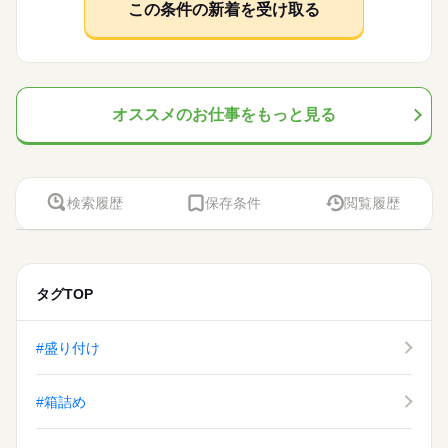
休日・休暇
を お探しします！ 「自宅の近く」「座り作業」など なんでもご
資格支援
禁煙・分煙
バイク自転車
車OK
応募資格
この条件の新着を受け取る
相談ください。 まずはお気軽にご応募ください。
お仕事の特徴
＜年間休日125日＞ ◆完全週休2日制（土日休み） ◆祝日 ◆年
ルーティン
英語不要
PC不要
電話なし
◆未経験大歓迎！ ◆フリーターさん、主婦（夫）さん大歓迎！
時給 1,200円～1,400円
給与
末年始休暇 ※上記は一例です。配属先により 当社の所定休日
豊富なお仕事の中から、ピッタリのお仕事をご案内します。
◆男女スタッフ活躍中！ 経験を活かしたい方も大歓迎！ お持ち
基本特徴
詳しい募集要項をすべて見る
数と差がある場合は、 差分の調整を年末に行います。
もちろん未経験OKのカンタン軽作業のお仕事がほとんどですよ
の免許・資格を活かした お仕事を紹介いたします！ 20代～50代
◆即払いサービスあり ＼ 働いた分を早めにGET！ ／ 働いた分
未経験OK
新卒・第二
20代活躍
30代活躍
40代活躍
（座り仕事もアリ！力仕事ナシ！）♪
と幅広い年齢の方が、 様々な職場で活躍中です！ ※お仕事の掛
の給与の一部を、給料日前に受け取れます。 スマホでカンタン
続きを読む
け持ち（Wワーク）不可
50代活躍
続きを読む
申請！ 給料日前にお金が必要な時や、急な出費がある時も安心
オススメのお仕事をもっと見る
応募する
です。 ※最短5日後から受け取り可能 ※給与は原則【月末締め
募集条件
続きを読む
／翌月25日払い】 ※当社規定あり ◆深夜手当アリ 22時～翌5
続きを読む
大量募集
時給 1,200円～1,400円
交通費
即日スタート
勤務地固定
給与
時に働いた場合は時給25％UP ◆残業代支給 勤務時間が8hを超
基本特徴
詳しい募集要項をすべて見る
えている場合は時給25％UP ※試用期間ナシ
◆即払いサービスあり ＼ 働いた分を早めにGET！ ／ 働いた分
主婦・主夫
履歴書不要
WEB登録
未経験OK
新卒・第二
20代活躍
30代活躍
40代活躍
3ヵ月以上
期間・時間
検索履歴
保存条件
閲覧履歴
の給与の一部を、給料日前に受け取れます。 スマホでカンタン
50代活躍
就業時間・曜日
申請！ 給料日前にお金が必要な時や、急な出費がある時も安心
【勤務時間例】 8：00-16：00／9：00-17：00／10：00-19：00
応募する
募集条件
です。 ※最短5日後から受け取り可能 ※給与は原則【月末締め
残業なし
10時～出社
17時～出社
土日祝休
／ 6：00-15：00／17：30-翌2：30／20：00-翌5：15 など多数！
続きを読む
／翌月25日払い】 ※当社規定あり ◆深夜手当アリ 22時～翌5
続きを読む
大量募集
交通費
即日スタート
勤務地固定
※「日勤or夜勤のみ」「長期で働きたい」「土日休み」「残業少
平日休み
時に働いた場合は時給25％UP ◆残業代支給 勤務時間が8hを超
なめ」など、あなたのご希望を教えて下さい！ ※ご応募のタイ
主婦・主夫
履歴書不要
WEB登録
タグTOP
えている場合は時給25％UP ※試用期間ナシ
ミングによっては、ご希望のお仕事が定員に達している場合が
続きを読む
働き方・環境
就業時間・曜日
3ヵ月以上
期間・時間
あります。 その際は、ご希望に沿う他のお仕事を並行してご案
大手企業
ブランクOK
産休・育休
社会保険制度
残業なし
10時～出社
17時～出社
土日祝休
内致します。
【勤務時間例】 8：00-16：00／9：00-17：00／10：00-19：00
#盛り付け
日払い
週払い
禁煙・分煙
バイク自転車
車OK
休日・休暇
／ 6：00-15：00／17：30-翌2：30／20：00-翌5：15 など多数！
平日休み
※「日勤or夜勤のみ」「長期で働きたい」「土日休み」「残業少
働き方・環境
派遣活躍中
ルーティン
PC不要
電話なし
土日休み案件多数！
なめ」など、あなたのご希望を教えて下さい！ ※ご応募のタイ
#箱詰め
大手企業
ブランクOK
産休・育休
社会保険制度
ミングによっては、ご希望のお仕事が定員に達している場合が
続きを読む
あります。 その際は、ご希望に沿う他のお仕事を並行してご案
日払い
週払い
禁煙・分煙
バイク自転車
車OK