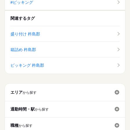
内致します。
#ピッキング
派遣活躍中
ルーティン
PC不要
電話なし
休日・休暇
土日休み案件多数！
関連するタグ
盛り付け 杵島郡
箱詰め 杵島郡
ピッキング 杵島郡
エリア
から探す
通勤時間・駅
から探す
職種
から探す