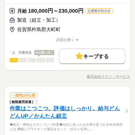
して安定した働き方がしたい方 ・プラモデルや機械いじりが好
その他
業界
ンでOKです。
きな方 ・人見知りや話し下手な方も大丈夫です ※定年制度あり
続きを読む
180,000円～230,000円
応募資格
月給
（満60歳）
交通費全額支給
＼履歴書・職務経歴書は必要なし／ ◆転職回数・ブランク・社
製造（組立・加工）
お仕事の特徴
月給 180,000円～230,000円
給与
会人経験不問 ◆正社員デビュー大歓迎 フリーター・離職中・主
詳しい募集要項をすべて見る
＼まずは相談だけもOK／経歴だけではわからない、あなたの人
基本特徴
佐賀県杵島郡大町町
婦（夫）の方も活躍中です ≪こんな方にぴったり≫ ・正社員と
【給与備考】
柄を大切にしたいと思っています。面接はご自宅からオンライ
して安定した働き方がしたい方 ・プラモデルや機械いじりが好
◆時間外手当あり
無期派遣
未経験OK
新卒・第二
20代活躍
30代活躍
ンでOKです。
詳細を開く
きな方 ・人見知りや話し下手な方も大丈夫です ※定年制度あり
続きを読む
◆昇給あり（年1回）
職種/応募資格
お仕事の特徴
給与/時間/休日
応募する
募集条件
（満60歳）
応募状況
今が狙い目！
大量募集
交通費
即日スタート
主婦・主夫
続きを読む
キープする
月給 180,000円～230,000円
給与
勤務時間
製造（組立・加工）
職種
詳しい募集要項をすべて見る
履歴書不要
WEB選考完結
男性
女性
男女の割合
基本特徴
【給与備考】
08：30～17：30
◆こつこつ系のシンプル作業 ◆もくもくメインのルーティンワ
無期派遣
未経験OK
新卒・第二
20代活躍
30代活躍
就業時間・曜日
◆時間外手当あり
※上記はシフトの一例となります。
ーク ＼自分に合ったお仕事が見つかります！たとえば…／ ◎組
募集条件
◆昇給あり（年1回）
株式会社テクノ・サービス
ひとりで
みんなで
仕事の仕方
業務上必要がある場合や
残業なし
残10未満
職種/応募資格
残20未満
10時～出社
お仕事の特徴
給与/時間/休日
立・梱包 →完成品をプチプチなどで包む ◎製品の検品 →傷
応募する
続きを読む
配属先の都合により、
大量募集
交通費
即日スタート
主婦・主夫
がないかチェック ◎部品の加工 →部品をセットして機械のボ
16時前退社
土日祝休
時間帯が変更となる場合があります。
続きを読む
タンを押す 他にも… ・座って出来る商品の仕分け ・手のひらサ
続きを読む
しずか
にぎやか
履歴書不要
WEB選考完結
職場の様子
勤務時間
製造（組立・加工）
職種
イズの部品の梱包 ・こつこつネジを回す などなど、たくさん。
一週間以内公開
働き方・環境
男性
女性
男女の割合
就業時間・曜日
その他
業界
あなたに合う職場を一緒に探します！
08：30～17：30
無期雇用派遣
?
◆こつこつ系のシンプル作業 ◆もくもくメインのルーティンワ
ブランクOK
産休・育休
社会保険制度
研修制度
残業なし
残10未満
残20未満
10時～出社
休日・休暇
作業はこつこつ。評価はしっかり。給与どん
※上記はシフトの一例となります。
応募資格
ーク ＼自分に合ったお仕事が見つかります！たとえば…／ ◎組
ひとりで
みんなで
資格支援
禁煙・分煙
バイク自転車
車OK
仕事の仕方
業務上必要がある場合や
立・梱包 →完成品をプチプチなどで包む ◎製品の検品 →傷
＜年間休日125日＞ ◆完全週休2日制（土日休み） ◆祝日 ◆年
16時前退社
土日祝休
どんUP／かんたん組立
＼履歴書・職務経歴書は必要なし／ ◆転職回数・ブランク・社
続きを読む
配属先の都合により、
がないかチェック ◎部品の加工 →部品をセットして機械のボ
末年始休暇 ※上記は一例です。配属先により 当社の所定休日
働き方・環境
ルーティン
英語不要
PC不要
電話なし
会人経験不問 ◆正社員デビュー大歓迎 フリーター・離職中・主
時間帯が変更となる場合があります。
＼未経験OK／「細かい作業が、わりと好きかも」応募の理由
◆組立・梱包などのこつこつ作業◆自分に合ったお仕事が見つかる≪具体的
タンを押す 他にも… ・座って出来る商品の仕分け ・手のひらサ
続きを読む
数と差がある場合は、 差分の調整を年末に行います。
婦（夫）の方も活躍中です ≪こんな方にぴったり≫ ・正社員と
しずか
にぎやか
職場の様子
ブランクOK
産休・育休
社会保険制度
研修制度
には 機械にプラスチック製品をセット・ボタンを押し…
は、それで十分。一人でもくもく、細かい作業に集中する時間
イズの部品の梱包 ・こつこつネジを回す などなど、たくさん。
して安定した働き方がしたい方 ・プラモデルや機械いじりが好
その他
業界