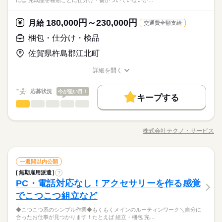
には 完成品を種類ごとに仕分け・傷がついていないか…
180,000円～230,000円
月給
交通費全額支給
梱包・仕分け・検品
佐賀県杵島郡江北町
詳細を開く
職種/応募資格
お仕事の特徴
給与/時間/休日
応募状況
今が狙い目！
キープする
梱包・仕分け・検品
職種
男性
女性
男女の割合
◆こつこつ系のシンプル作業 ◆もくもくメインのルーティンワ
ーク ≪具体的には≫ ・完成品を種類ごとに仕分け ・傷がついて
株式会社テクノ・サービス
ひとりで
みんなで
仕事の仕方
職種/応募資格
お仕事の特徴
給与/時間/休日
いないかチェック ・箱に入れる など、はじめてでも覚えやすい
続きを読む
仕事がたくさん。 体をたくさん動かす作業はありません 女性の
方も男性の方も活躍中です
続きを読む
しずか
にぎやか
職場の様子
梱包・仕分け・検品
職種
一週間以内公開
男性
女性
男女の割合
その他
業界
無期雇用派遣
?
◆こつこつ系のシンプル作業 ◆もくもくメインのルーティンワ
PC・電話対応なし！アクセサリーを作る感覚
応募資格
ーク ≪具体的には≫ ・完成品を種類ごとに仕分け ・傷がついて
ひとりで
みんなで
仕事の仕方
いないかチェック ・箱に入れる など、はじめてでも覚えやすい
でこつこつ組立など
＼履歴書・職務経歴書は必要なし／ ◆転職回数・ブランク・社
続きを読む
仕事がたくさん。 体をたくさん動かす作業はありません 女性の
会人経験不問 ◆正社員デビュー大歓迎 フリーター・離職中・主
＼まずは相談だけもOK／経歴だけではわからない、あなたの人
◆こつこつ系のシンプル作業◆もくもくメインのルーティンワーク＼自分に
方も男性の方も活躍中です
続きを読む
婦（夫）の方も活躍中です ≪こんな方にぴったり≫ ・正社員と
しずか
にぎやか
職場の様子
合ったお仕事が見つかります！たとえば 組立・梱包 完…
柄を大切にしたいと思っています。面接はご自宅からオンライ