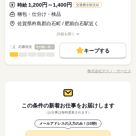
き続けることができますよ。
休日・休暇
分からないことはすぐに聞ける 環境ですのでご安心ください。
1,200円～1,400円
応募資格
時給
（満60歳）
交通費全額支給
ルーティン
英語不要
PC不要
電話なし
＜年間休日125日＞ ◆完全週休2日制（土日休み） ◆祝日 ◆年
＼履歴書・職務経歴書は必要なし／ ◆転職回数・ブランク・社
梱包・仕分け・検品
月給 180,000円～230,000円
給与
末年始休暇 ※上記は一例です。配属先により 当社の所定休日
会人経験不問 ◆正社員デビュー大歓迎 フリーター・離職中・主
詳しい募集要項をすべて見る
お仕事の特徴
＼履歴書不要／コツコツ経験値を貯めるようなシンプル作業。
数と差がある場合は、 差分の調整を年末に行います。
佐賀県杵島郡白石町 / 肥前白石駅近く
婦（夫）の方も活躍中です ≪こんな方にぴったり≫ ・正社員と
【給与備考】
でも、その一つひとつを、私たちはしっかり評価＆お給料とし
基本特徴
して安定した働き方がしたい方 ・プラモデルや機械いじりが好
◆時間外手当あり
て還元します。土日祝休みでメリハリをつけながら安定して働
続きを読む
詳細を開く
きな方 ・人見知りや話し下手な方も大丈夫です ※定年制度あり
続きを読む
◆昇給あり（年1回）
無期派遣
未経験OK
新卒・第二
20代活躍
30代活躍
き続けることができますよ。
職種/応募資格
お仕事の特徴
給与/時間/休日
応募する
（満60歳）
募集条件
応募状況
今が狙い目！
キープする
月給 180,000円～230,000円
給与
大量募集
交通費
即日スタート
主婦・主夫
勤務時間
続きを読む
梱包・仕分け・検品
職種
詳しい募集要項をすべて見る
ひとりで
みんなで
仕事の仕方
【給与備考】
08：30～17：30
履歴書不要
WEB選考完結
基本特徴
「カンタンなお仕事からはじめていきたい」 「久しぶりに働き
◆時間外手当あり
※上記はシフトの一例となります。
にでるから不安…」 そんな方には おかしの”箱詰め”や”仕分け”の
無期派遣
未経験OK
新卒・第二
20代活躍
30代活躍
就業時間・曜日
◆昇給あり（年1回）
株式会社テクノ・サービス
しずか
にぎやか
職場の様子
業務上必要がある場合や
職種/応募資格
お仕事の特徴
給与/時間/休日
お仕事が オススメです！ 軽いものをメインに扱うので 体への負
応募する
募集条件
配属先の都合により、
残業なし
残10未満
残20未満
10時～出社
担は少なめ。 作業は同じことを繰り返し行うので 未経験からで
時間帯が変更となる場合があります。
大量募集
交通費
即日スタート
主婦・主夫
もすぐにできるようになりますよ。 ＜その他にも…＞ ●商品の
続きを読む
16時前退社
土日祝休
勤務時間
続きを読む
梱包・仕分け・検品
その他
業界
職種
検品・チェック ●梱包・ピッキング ●食品の盛り付け・トッピン
ひとりで
みんなで
仕事の仕方
履歴書不要
WEB選考完結
グ ●部品の組み立て・加工 など アナタの希望に合ったお仕事
働き方・環境
08：30～17：30
「カンタンなお仕事からはじめていきたい」 「久しぶりに働き
就業時間・曜日
休日・休暇
を お探しします！ 「自宅の近く」「座り作業」など なんでもご
※上記はシフトの一例となります。
応募資格
にでるから不安…」 そんな方には おかしの”箱詰め”や”仕分け”の
ブランクOK
産休・育休
社会保険制度
研修制度
この条件の新着お仕事を
お届けします
残業なし
残10未満
残20未満
10時～出社
相談ください。 まずはお気軽にご応募ください。
しずか
にぎやか
職場の様子
業務上必要がある場合や
お仕事が オススメです！ 軽いものをメインに扱うので 体への負
＜年間休日125日＞ ◆完全週休2日制（土日休み） ◆祝日 ◆年
◆未経験大歓迎！ ◆フリーターさん、主婦（夫）さん大歓迎！
（お仕事は毎時更新されます）
資格支援
禁煙・分煙
バイク自転車
車OK
配属先の都合により、
担は少なめ。 作業は同じことを繰り返し行うので 未経験からで
末年始休暇 ※上記は一例です。配属先により 当社の所定休日
豊富なお仕事の中から、ピッタリのお仕事をご案内します。
16時前退社
土日祝休
◆男女スタッフ活躍中！ 経験を活かしたい方も大歓迎！ お持ち
時間帯が変更となる場合があります。
もすぐにできるようになりますよ。 ＜その他にも…＞ ●商品の
続きを読む
数と差がある場合は、 差分の調整を年末に行います。
もちろん未経験OKのカンタン軽作業のお仕事がほとんどですよ
働き方・環境
ルーティン
英語不要
PC不要
電話なし
の免許・資格を活かした お仕事を紹介いたします！ 20代～50代
メールアドレスの入力のみ！(10秒)
その他
業界
検品・チェック ●梱包・ピッキング ●食品の盛り付け・トッピン
（座り仕事もアリ！力仕事ナシ！）♪
と幅広い年齢の方が、 様々な職場で活躍中です！ ※お仕事の掛
ブランクOK
産休・育休
社会保険制度
研修制度
グ ●部品の組み立て・加工 など アナタの希望に合ったお仕事
続きを読む
け持ち（Wワーク）不可
続きを読む