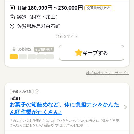
が好きな方にピッタリ。特別なスキルや経験はいりません。
あなたに合う職場を一緒に探します！
続きを読む
資格支援
禁煙・分煙
バイク自転車
車OK
きな方 ・人見知りや話し下手な方も大丈夫です ※定年制度あり
続きを読む
休日・休暇
180,000円～230,000円
応募資格
月給
（満60歳）
交通費全額支給
ルーティン
英語不要
PC不要
電話なし
＜年間休日125日＞ ◆完全週休2日制（土日休み） ◆祝日 ◆年
＼履歴書・職務経歴書は必要なし／ ◆転職回数・ブランク・社
製造（組立・加工）
お仕事の特徴
月給 180,000円～230,000円
給与
末年始休暇 ※上記は一例です。配属先により 当社の所定休日
会人経験不問 ◆正社員デビュー大歓迎 フリーター・離職中・主
詳しい募集要項をすべて見る
＼未経験OK／「細かい作業が、わりと好きかも」応募の理由
数と差がある場合は、 差分の調整を年末に行います。
基本特徴
佐賀県杵島郡白石町
婦（夫）の方も活躍中です ≪こんな方にぴったり≫ ・正社員と
【給与備考】
は、それで十分。一人でもくもく、細かい作業に集中する時間
して安定した働き方がしたい方 ・プラモデルや機械いじりが好
◆時間外手当あり
無期派遣
未経験OK
新卒・第二
20代活躍
30代活躍
が好きな方にピッタリ。特別なスキルや経験はいりません。
続きを読む
詳細を開く
きな方 ・人見知りや話し下手な方も大丈夫です ※定年制度あり
続きを読む
◆昇給あり（年1回）
職種/応募資格
お仕事の特徴
給与/時間/休日
応募する
募集条件
（満60歳）
応募状況
今が狙い目！
大量募集
交通費
即日スタート
主婦・主夫
続きを読む
キープする
月給 180,000円～230,000円
給与
勤務時間
製造（組立・加工）
職種
詳しい募集要項をすべて見る
履歴書不要
WEB選考完結
男性
女性
男女の割合
基本特徴
【給与備考】
08：30～17：30
◆組立・梱包などのこつこつ作業 ◆自分に合ったお仕事が見つ
無期派遣
未経験OK
新卒・第二
20代活躍
30代活躍
就業時間・曜日
◆時間外手当あり
※上記はシフトの一例となります。
かる ≪具体的には≫ ・機械にプラスチック製品をセット ・ボタ
募集条件
◆昇給あり（年1回）
株式会社テクノ・サービス
ひとりで
みんなで
仕事の仕方
業務上必要がある場合や
残業なし
残10未満
職種/応募資格
残20未満
10時～出社
お仕事の特徴
給与/時間/休日
ンを押して、機械を動かす ・加工された製品を、丁寧に箱にし
応募する
続きを読む
配属先の都合により、
大量募集
交通費
即日スタート
主婦・主夫
まう など、シンプルなものがたくさん。 どれもすぐに覚えられ
16時前退社
土日祝休
時間帯が変更となる場合があります。
続きを読む
る内容です。 ご希望をお聞きし、 ぴったりなお仕事を一緒に見
続きを読む
しずか
にぎやか
履歴書不要
WEB選考完結
職場の様子
勤務時間
製造（組立・加工）
職種
つけます！ ＼未経験の方が活躍しています／ はじめての方が不
年齢入力任意
?
働き方・環境
男性
女性
男女の割合
就業時間・曜日
その他
業界
安にならないよう、 しっかりと時間をとって研修を行います。
08：30～17：30
派遣
◆組立・梱包などのこつこつ作業 ◆自分に合ったお仕事が見つ
ブランクOK
産休・育休
社会保険制度
研修制度
残業なし
残10未満
残20未満
10時～出社
休日・休暇
分からないことはすぐに聞ける 環境ですのでご安心ください。
お菓子の箱詰めなど、体に負担ナシ＆かんた
※上記はシフトの一例となります。
応募資格
かる ≪具体的には≫ ・機械にプラスチック製品をセット ・ボタ
ひとりで
みんなで
資格支援
禁煙・分煙
バイク自転車
車OK
仕事の仕方
業務上必要がある場合や
ンを押して、機械を動かす ・加工された製品を、丁寧に箱にし
＜年間休日125日＞ ◆完全週休2日制（土日休み） ◆祝日 ◆年
16時前退社
土日祝休
ん軽作業がたくさん♪
＼履歴書・職務経歴書は必要なし／ ◆転職回数・ブランク・社
続きを読む
配属先の都合により、
まう など、シンプルなものがたくさん。 どれもすぐに覚えられ
末年始休暇 ※上記は一例です。配属先により 当社の所定休日
働き方・環境
ルーティン
英語不要
PC不要
電話なし
会人経験不問 ◆正社員デビュー大歓迎 フリーター・離職中・主
時間帯が変更となる場合があります。
＼履歴書不要／コツコツ経験値を貯めるようなシンプル作業。
「カンタンなお仕事からはじめていきたい 久しぶりに働きにでるから不安
る内容です。 ご希望をお聞きし、 ぴったりなお仕事を一緒に見
続きを読む
数と差がある場合は、 差分の調整を年末に行います。
婦（夫）の方も活躍中です ≪こんな方にぴったり≫ ・正社員と
しずか
にぎやか
職場の様子
ブランクOK
産休・育休
社会保険制度
研修制度
そんな方にはおかしの”箱詰め”や”仕分け”のお仕事…
でも、その一つひとつを、私たちはしっかり評価＆お給料とし
つけます！ ＼未経験の方が活躍しています／ はじめての方が不
して安定した働き方がしたい方 ・プラモデルや機械いじりが好
その他
業界
て還元します。土日祝休みでメリハリをつけながら安定して働
安にならないよう、 しっかりと時間をとって研修を行います。
続きを読む
資格支援
禁煙・分煙
バイク自転車
車OK
きな方 ・人見知りや話し下手な方も大丈夫です ※定年制度あり
続きを読む