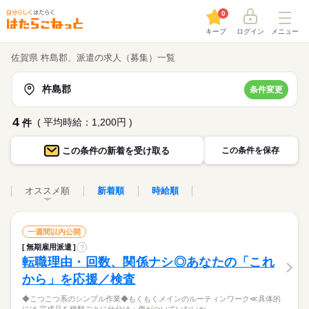
0
キープ
ログイン
メニュー
佐賀県 杵島郡、派遣の求人（募集）一覧
杵島郡
条件変更
4
( 平均時給：1,200円 )
件
この条件の
新着を受け取る
この条件を保存
オススメ順
新着順
時給順
一週間以内公開
無期雇用派遣
?
転職理由・回数、関係ナシ◎あなたの「これ
から」を応援／検査
◆こつこつ系のシンプル作業◆もくもくメインのルーティンワーク≪具体的