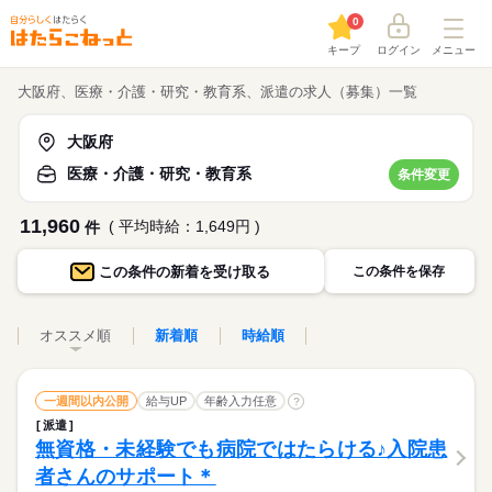
0
キープ
ログイン
メニュー
大阪府、医療・介護・研究・教育系、派遣の求人（募集）一覧
大阪府
医療・介護・研究・教育系
条件変更
11,960
( 平均時給：1,649円 )
件
この条件の
新着を受け取る
この条件を保存
オススメ順
新着順
時給順
一週間以内公開
給与UP
年齢入力任意
?
派遣
無資格・未経験でも病院ではたらける♪入院患
者さんのサポート＊