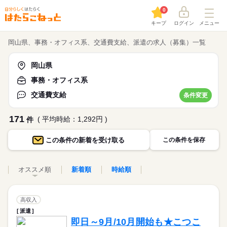
0
キープ
ログイン
メニュー
岡山県、事務・オフィス系、交通費支給、派遣の求人（募集）一覧
岡山県
事務・オフィス系
交通費支給
条件変更
171
( 平均時給：1,292円 )
件
この条件の
新着を受け取る
この条件を保存
オススメ順
新着順
時給順
高収入
派遣
即日～9月/10月開始も★こつこ