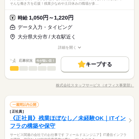
そんな働き方を応援！残業少なめや土日休みの職場が多…
1,050円～1,220円
時給
データ入力・タイピング
大分県大分市 / 大在駅近く
詳細を開く
職種/応募資格
お仕事の特徴
給与/時間/休日
応募状況
今が狙い目！
キープする
データ入力・タイピング
職種
低い
高い
多い年齢層
☆☆★★ 大手企業でのデータ入力 ★★☆☆ 仕事も大切だけど、
自分の時間も大事にしたい。 そんな働き方を応援！ 残業少なめ
株式会社スタッフサービス（オフィス事業部）
男性
女性
男女の割合
職種/応募資格
お仕事の特徴
給与/時間/休日
や土日休みの職場が多いので 仕事帰りに習い事、家でまった
り…など 平日もゆとりをもてます。 今までの経験やスキルより
「やってみたい！」 を大切にしているので未経験者も大歓迎。
続きを読む
データ入力・タイピング
サービス関連
業界
職種
無料アプリで手軽に学べます。 さらに働く場所も… 大手・有名
一週間以内公開
低い
高い
多い年齢層
企業や公的機関、大学 ベンチャーやアットホームな会社 などい
正社員
☆☆★★ 大手企業でのデータ入力 ★★☆☆ 仕事も大切だけど、
ろんな分野があります。 ------ ▼他にこんなお仕事もあり▼ ＊人
《正社員》残業ほぼなし／未経験OK｜ITイン
応募資格
自分の時間も大事にしたい。 そんな働き方を応援！ 残業少なめ
気！公的機関での事務 ＊不動産会社でのデータ入力 ＊大手メー
男性
女性
男女の割合
や土日休みの職場が多いので 仕事帰りに習い事、家でまった
フラの構築や保守
＜こんな人にオススメ＞ ◆仕事とプライベートどちらも充実さ
カーでのOA事務 ＊駅直結！製菓製品の在庫管理 etc…
り…など 平日もゆとりをもてます。 今までの経験やスキルより
”残業少なめ” ”土日休み”など、理想の働き方を実現しましょう☆
せたい方 ◆未経験でオフィスワークにチャレンジしてみたい方
サービス関連の会社でのお仕事です フィールドエンジニア】IT通信インフラ
「やってみたい！」 を大切にしているので未経験者も大歓迎。
続きを読む
アプリでの研修やWEB講座など、充実の制度をご用意♪パソコン
◆フルタイム・長期で働きたい方 ◆スキルUPを図りたい方etc