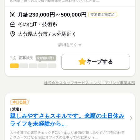
の構築・保守および技術提案業務に携わっていただきま…
サービス関連
業界
無料アプリで手軽に学べます。 さらに働く場所も… 大手・有名
スキルをはじめ、専門知識などの習得もでき、キャリアアップ
「派遣で働くのが初めて」の方も大歓迎♪ 丁寧にご説明しますの
企業や公的機関、大学 ベンチャーやアットホームな会社 などい
も可能です！
でご安心下さい。 ＝＝＝ 契約社員・正社員登用が前提の 「紹介
続きを読む
ろんな分野があります。 ------ ▼他にこんなお仕事もあり▼ ＊人
230,000円～500,000円
応募資格
月給
予定派遣」のお仕事もあります。 希望の働き方を教えて下さい
交通費全額支給
気！公的機関での事務 ＊不動産会社でのデータ入力 ＊大手メー
＜こんな人にオススメ＞ ◆仕事とプライベートどちらも充実さ
その他IT・技術系
カーでのOA事務 ＊駅直結！製菓製品の在庫管理 etc…
お仕事の特徴
時給 1,050円～1,220円
給与
”残業少なめ” ”土日休み”など、理想の働き方を実現しましょう☆
せたい方 ◆未経験でオフィスワークにチャレンジしてみたい方
詳しい募集要項をすべて見る
アプリでの研修やWEB講座など、充実の制度をご用意♪パソコン
大分県大分市 / 大分駅近く
◆フルタイム・長期で働きたい方 ◆スキルUPを図りたい方etc
基本特徴
★月収例：195200円！★時給1220円×8時間勤務×20日の場合★
スキルをはじめ、専門知識などの習得もでき、キャリアアップ
「派遣で働くのが初めて」の方も大歓迎♪ 丁寧にご説明しますの
未経験OK
新卒・第二
20代活躍
30代活躍
40代活躍
も可能です！
詳細を開く
でご安心下さい。 ＝＝＝ 契約社員・正社員登用が前提の 「紹介
続きを読む
―･―･―･―･―･―･―･―･―･―･―･―･―･―
職種/応募資格
お仕事の特徴
給与/時間/休日
応募する
予定派遣」のお仕事もあります。 希望の働き方を教えて下さい
募集条件
このお仕事は、働いた分の給料を給料日を待たずに受け取れる
『速払いサービス』を利用できます（利用規定あり）
応募状況
今が狙い目！
大量募集
交通費
主婦・主夫
履歴書不要
WEB登録
続きを読む
キープする
時給 1,050円～1,220円
給与
その他IT・技術系
職種
詳しい募集要項をすべて見る
低い
高い
多い年齢層
就業時間・曜日
基本特徴
★月収例：195200円！★時給1220円×8時間勤務×20日の場合★
サービス関連の会社でのお仕事です。 【フィールドエンジニ
長期
期間・時間
残業なし
10時～出社
土日祝休
未経験OK
新卒・第二
20代活躍
30代活躍
40代活躍
ア】 IT通信インフラの構築・保守および技術提案業務に携わっ
―･―･―･―･―･―･―･―･―･―･―･―･―･―
株式会社スタッフサービス エンジニアリング事業本部
男性
女性
募集条件
男女の割合
【勤務時間例】 8：30-17：30 9：00-17：00 9：00-18：00 9：3
職種/応募資格
お仕事の特徴
給与/時間/休日
ていただきます。 ★主な業務 ・顧客先に訪問し、電話機器やネ
応募する
働き方・環境
このお仕事は、働いた分の給料を給料日を待たずに受け取れる
0-18：30 など ※派遣先により始業･終業時刻は変動します ※17
ットワーク機器の設置、配線、設定業務を実施 ・LAN／WAN環
大量募集
交通費
主婦・主夫
履歴書不要
WEB登録
『速払いサービス』を利用できます（利用規定あり）
在宅ワーク
大手企業
ベンチャー
学校・公的
時・18時にピタッと退社できるお仕事も多数あり ＝＝＝＝＝＝
境およびインターネット接続環境の構築 ・最適化対応 ・障害発
続きを読む
続きを読む
就業時間・曜日
残業なし
10時～出社
土日祝休
＝＝＝＝＝＝＝＝ 【待遇・福利厚生】 ＊各種社会保険 ＊有給休
その他IT・技術系
IT・通信関連
業界
職種
生時の原因分析、復旧対応および再発防止に向けた改善実施 ・
本日公開
ブランクOK
産休・育休
社会保険制度
研修制度
低い
高い
多い年齢層
働き方・環境
暇 ＊定期健康診断 ＊提携スクールあり …etc ＝＝＝＝＝＝＝＝
続きを読む
顧客の業務効率化、コスト削減、セキュリティ強化に向けた技
派遣
サービス関連の会社でのお仕事です。 【フィールドエンジニ
長期
期間・時間
資格支援
服装自由
日払い
週払い
禁煙・分煙
＝＝＝＝＝＝ スキルに自信がない方も もっとスキルアップした
在宅ワーク
大手企業
ベンチャー
学校・公的
術提案 ・営業担当と連携し、受注案件における技術面での要件
親しみやすさもスキルです。念願の土日休み
応募資格
ア】 IT通信インフラの構築・保守および技術提案業務に携わっ
い方も必見★＊ ▼無料で学べるオンライン学習▼ スマホ学習ア
整理および支援対応 ★顧客 ・法人顧客向けの訪問対応を中心と
男性
女性
男女の割合
【勤務時間例】 8：30-17：30 9：00-17：00 9：00-18：00 9：3
派遣活躍中
ルーティン
英語不要
PC不要
ていただきます。 ★主な業務 ・顧客先に訪問し、電話機器やネ
ブランクOK
産休・育休
社会保険制度
研修制度
ライフを未経験から。
【未経験の方】 ・39歳以下の方（無期雇用）※ ・職務経験不問
プリ「ぽけっと」は オンライン講座や動画を すきま時間に自分
土曜 日曜 祝日
休日・休暇
した業務 ◆使用ツール・スキル：LAN／WAN、IPアドレス、ル
0-18：30 など ※派遣先により始業･終業時刻は変動します ※17
ットワーク機器の設置、配線、設定業務を実施 ・LAN／WAN環
当社の常用型派遣なら 学歴やスキルに自信がなくても大丈夫。
・第二新卒歓迎 ◎将来に活かせるスキルを身につけたい ◎学び
のペースで学べます。 ・Excelなどパソコンの基本操作 ・今さ
ーティング、VLAN、ルーター、スイッチ、無線AP、電話機器
資格支援
服装自由
日払い
週払い
禁煙・分煙
時・18時にピタッと退社できるお仕事も多数あり ＝＝＝＝＝＝
大手企業での書類チェック PCスキルより最強の”親しみやすさ”で皆の仕事
境およびインターネット接続環境の構築 ・最適化対応 ・障害発
続きを読む
完全週休2日
未経験から正社員デビューできます！ その理由は… ＼4人のプ
ながら働ける環境を探している そんな、IT業界デビューを考え
ら聞けないビジネスマナー ・スマホで学べる経理事務 ・ぜひ覚
がスムーズになる 実はオフィスの仕事ってPCに向かう…
＝＝＝＝＝＝＝＝ 【待遇・福利厚生】 ＊各種社会保険 ＊有給休
IT・通信関連
業界
生時の原因分析、復旧対応および再発防止に向けた改善実施 ・
ロが、あなたの味方に／ ‥‥‥‥‥‥‥‥‥‥‥‥‥‥‥‥ 当
派遣活躍中
ルーティン
英語不要
PC不要