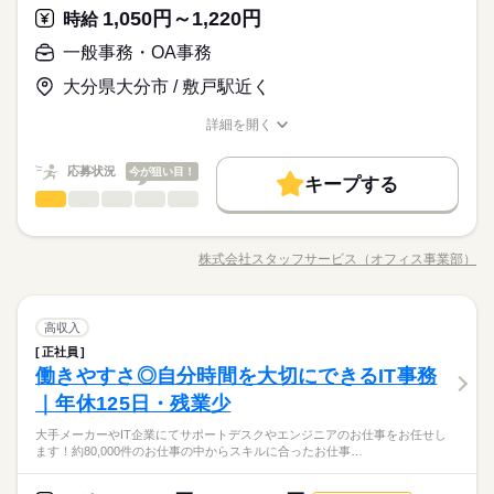
講座 など ＝＝＝＝＝＝＝＝＝＝＝＝＝＝ ＼来社不要！WEBで
＝＝＝＝＝＝ スキルに自信がない方も もっとスキルアップした
データ入力 ＊大手メーカーでのOA事務 ＊有名大学★備品管理
平日のみ・週5日のお仕事がメインです◎
1,050円～1,220円
応募資格
時給
予定派遣」のお仕事もあります。 希望の働き方を教えて下さい
簡単登録／ 24時間365日いつでもどこでも◎ スマホひとつで完
い方も必見★＊ ▼無料で学べるオンライン学習▼ スマホ学習ア
業務 etc さらに働く場所も… 大手・有名企業や公的機関、大
＜ご希望に1番近いお仕事をご紹介いたします★＞
了しちゃう WEB登録を行っています★ 登録完了後、お電話やメ
＜こんな人にオススメ＞ ◆仕事とプライベートどちらも充実さ
プリ「ぽけっと」は オンライン講座や動画を すきま時間に自分
一般事務・OA事務
土曜 日曜 祝日
休日・休暇
学 ベンチャーやアットホームな会社 など色んな分野がありま
お仕事の特徴
ールでお仕事を紹介できるので あなたの”スグに働きたい”を叶え
時給 1,050円～1,220円
給与
基本的に「残業なし・少なめ」の職場が多く、プライベートと
せたい方 ◆未経験でオフィスワークにチャレンジしてみたい方
のペースで学べます。 ・Excelなどパソコンの基本操作 ・今さ
す。
詳しい募集要項をすべて見る
ます＊
完全週休2日
の両立もしやすいので、推し活などの趣味に時間を使いたい方
大分県大分市 / 敷戸駅近く
◆フルタイム・長期で働きたい方 ◆スキルUPを図りたい方etc
ら聞けないビジネスマナー ・スマホで学べる経理事務 ・ぜひ覚
基本特徴
★月収例：195200円！★時給1220円×8時間勤務×20日の場合★
にオススメ！働く時はしっかり働いて、休む時は休む！そんな
「派遣で働くのが初めて」の方も大歓迎♪ 丁寧にご説明しますの
えたいショートカットキー25選 ・ズームの使い方・初心者入門
未経験OK
新卒・第二
20代活躍
30代活躍
40代活躍
※お仕事により異なりますが
風にメリハリをつけて働けます◎
詳細を開く
でご安心下さい。 ＝＝＝ 契約社員・正社員登用が前提の 「紹介
続きを読む
講座 など ＝＝＝＝＝＝＝＝＝＝＝＝＝＝ ＼来社不要！WEBで
―･―･―･―･―･―･―･―･―･―･―･―･―･―
職種/応募資格
お仕事の特徴
給与/時間/休日
応募する
平日のみ・週5日のお仕事がメインです◎
予定派遣」のお仕事もあります。 希望の働き方を教えて下さい
簡単登録／ 24時間365日いつでもどこでも◎ スマホひとつで完
募集条件
このお仕事は、働いた分の給料を給料日を待たずに受け取れる
＜ご希望に1番近いお仕事をご紹介いたします★＞
了しちゃう WEB登録を行っています★ 登録完了後、お電話やメ
『速払いサービス』を利用できます（利用規定あり）
応募状況
今が狙い目！
大量募集
交通費
主婦・主夫
履歴書不要
WEB登録
続きを読む
キープする
ールでお仕事を紹介できるので あなたの”スグに働きたい”を叶え
時給 1,050円～1,220円
給与
一般事務・OA事務
職種
詳しい募集要項をすべて見る
低い
高い
ます＊
多い年齢層
就業時間・曜日
基本特徴
★月収例：195200円！★時給1220円×8時間勤務×20日の場合★
☆☆★★ 大手企業での書類チェック ★★☆☆ PCスキルより最
長期
期間・時間
残業なし
10時～出社
土日祝休
未経験OK
新卒・第二
20代活躍
30代活躍
40代活躍
強の”親しみやすさ”で 皆の仕事がスムーズになる…？ 実はオフ
―･―･―･―･―･―･―･―･―･―･―･―･―･―
株式会社スタッフサービス（オフィス事業部）
男性
女性
募集条件
男女の割合
【勤務時間例】 8：30-17：30 9：00-17：00 9：00-18：00 9：3
職種/応募資格
お仕事の特徴
給与/時間/休日
ィスの仕事ってPCに向かうだけではなく 同じ事務仲間から他部
応募する
働き方・環境
このお仕事は、働いた分の給料を給料日を待たずに受け取れる
0-18：30 など ※派遣先により始業･終業時刻は変動します ※17
署の人まで 多くの人と接しながら進めるので コミュニケーショ
大量募集
交通費
主婦・主夫
履歴書不要
WEB登録
『速払いサービス』を利用できます（利用規定あり）
在宅ワーク
大手企業
ベンチャー
学校・公的
時・18時にピタッと退社できるお仕事も多数あり ＝＝＝＝＝＝
ンも大事。 その「人あたりの良さ」を活かして 事務でのキャリ
続きを読む
続きを読む
就業時間・曜日
残業なし
10時～出社
土日祝休
＝＝＝＝＝＝＝＝ 【待遇・福利厚生】 ＊各種社会保険 ＊有給休
一般事務・OA事務
サービス関連
業界
職種
アをスタートさせましょう！ さらに働く場所も… 大手・有名企
高収入
ブランクOK
産休・育休
社会保険制度
研修制度
低い
高い
多い年齢層
働き方・環境
暇 ＊定期健康診断 ＊提携スクールあり …etc ＝＝＝＝＝＝＝＝
続きを読む
業や公的機関、大学 ベンチャーやアットホームな会社 などいろ
正社員
☆☆★★ 大手企業での書類チェック ★★☆☆ PCスキルより最
長期
期間・時間
資格支援
服装自由
日払い
週払い
禁煙・分煙
＝＝＝＝＝＝ スキルに自信がない方も もっとスキルアップした
在宅ワーク
大手企業
ベンチャー
学校・公的
んな分野があります。 ------ ▼他にこんなお仕事もあり▼ ＊人
働きやすさ◎自分時間を大切にできるIT事務
応募資格
強の”親しみやすさ”で 皆の仕事がスムーズになる…？ 実はオフ
い方も必見★＊ ▼無料で学べるオンライン学習▼ スマホ学習ア
気！公的機関での事務 ＊不動産会社でのデータ入力 ＊大手メー
男性
女性
男女の割合
【勤務時間例】 8：30-17：30 9：00-17：00 9：00-18：00 9：3
派遣活躍中
ルーティン
英語不要
PC不要
ィスの仕事ってPCに向かうだけではなく 同じ事務仲間から他部
ブランクOK
産休・育休
社会保険制度
研修制度
｜年休125日・残業少
＜こんな人にオススメ＞ ◆元接客業などで人と接するのが好き
プリ「ぽけっと」は オンライン講座や動画を すきま時間に自分
土曜 日曜 祝日
休日・休暇
カーでのOA事務 ＊駅直結！製菓製品の在庫管理 etc…
0-18：30 など ※派遣先により始業･終業時刻は変動します ※17
署の人まで 多くの人と接しながら進めるので コミュニケーショ
「とりあえず目があったらニッコリ」「親しみやすい敬語で接
◆フルタイム・長期で働きたい方 ◆仕事とプライベートどちら
のペースで学べます。 ・Excelなどパソコンの基本操作 ・今さ
資格支援
服装自由
日払い
週払い
禁煙・分煙
時・18時にピタッと退社できるお仕事も多数あり ＝＝＝＝＝＝
大手メーカーやIT企業にてサポートデスクやエンジニアのお仕事をお任せし
ンも大事。 その「人あたりの良さ」を活かして 事務でのキャリ
続きを読む
完全週休2日
客」など、接客業の方が持つ”話しかけやすいオーラ”は、事務の
も充実させたい方 ◆未経験でオフィスワークにチャレンジして
ら聞けないビジネスマナー ・スマホで学べる経理事務 ・ぜひ覚
ます！約80,000件のお仕事の中からスキルに合ったお仕事…
＝＝＝＝＝＝＝＝ 【待遇・福利厚生】 ＊各種社会保険 ＊有給休
サービス関連
業界
アをスタートさせましょう！ さらに働く場所も… 大手・有名企
お仕事でも強力な武器。事務経験ゼロから土日休みのオフィス
派遣活躍中
ルーティン
英語不要
PC不要
みたい方 ◆スキルUPを図りたい方etc 「派遣で働くのが初め
えたいショートカットキー25選 ・ズームの使い方・初心者入門
暇 ＊定期健康診断 ＊提携スクールあり …etc ＝＝＝＝＝＝＝＝
続きを読む
業や公的機関、大学 ベンチャーやアットホームな会社 などいろ
※お仕事により異なりますが
ワーカー、始めましょう！
て」の方も大歓迎♪ 丁寧にご説明しますのでご安心下さい。 ＝
続きを読む
講座 など ＝＝＝＝＝＝＝＝＝＝＝＝＝＝ ＼来社不要！WEBで
＝＝＝＝＝＝ スキルに自信がない方も もっとスキルアップした