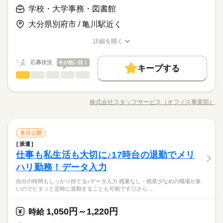
的機関での事務 ＊不動産会社でのデータ入力 ＊大手メーカーで
続きを読む
＜こんな人にオススメ＞ ◆仕事とプライベートどちらも充実さ
学校・大学事務・図書館
休日・休暇
のOA事務 ＊有名大学★備品管理業務 etc…
お仕事の特徴
時給 1,050円～1,220円
給与
先生と生徒、学校の運営を陰でサポートできる人気のお仕事！
せたい方 ◆未経験でオフィスワークにチャレンジしてみたい方
詳しい募集要項をすべて見る
年間休日：125日 有給休暇：10日～20日 有給休暇の平均取得日
様々なことが円滑に進むように、細やかな対応が出来る方が向
大分県別府市 / 亀川駅近く
◆フルタイム・長期で働きたい方 ◆スキルUPを図りたい方etc
基本特徴
★月収例：195200円！★時給1220円×8時間勤務×20日の場合★
数 …11日／年（※2025年度実績） ・夏季休暇 ・年末年始休暇
いています。基本的に残業なし・少なめの職場が多く、プライ
「派遣で働くのが初めて」の方も大歓迎♪ 丁寧にご説明しますの
未経験OK
新卒・第二
20代活躍
30代活躍
40代活躍
・産前・産後休暇 ・介護休暇
ベートとの両立もしやすいですよ☆
詳細を開く
でご安心下さい。 ＝＝＝ 契約社員・正社員登用が前提の 「紹介
続きを読む
―･―･―･―･―･―･―･―･―･―･―･―･―･―
職種/応募資格
お仕事の特徴
給与/時間/休日
応募する
予定派遣」のお仕事もあります。 希望の働き方を教えて下さい
募集条件
このお仕事は、働いた分の給料を給料日を待たずに受け取れる
続きを読む
『速払いサービス』を利用できます（利用規定あり）
応募状況
今が狙い目！
大量募集
交通費
主婦・主夫
履歴書不要
WEB登録
続きを読む
キープする
時給 1,050円～1,220円
給与
学校・大学事務・図書館
職種
詳しい募集要項をすべて見る
低い
高い
多い年齢層
就業時間・曜日
基本特徴
★月収例：195200円！★時給1220円×8時間勤務×20日の場合★
☆★ 人気！学校事務のお仕事 ★☆ 業務はデータ入力やパンフレ
長期
期間・時間
残業なし
10時～出社
土日祝休
未経験OK
新卒・第二
20代活躍
30代活躍
40代活躍
ットの作成、 教員や学生さんとのやりとりなど様々！ 食堂やラ
―･―･―･―･―･―･―･―･―･―･―･―･―･―
株式会社スタッフサービス（オフィス事業部）
男性
女性
募集条件
男女の割合
【勤務時間例】 8：30-17：30 9：00-17：00 9：00-18：00 9：3
職種/応募資格
お仕事の特徴
給与/時間/休日
ンチスペースがあるところ多数♪ 仕事も大切だけど、自分の時間
応募する
働き方・環境
このお仕事は、働いた分の給料を給料日を待たずに受け取れる
0-18：30 など ※派遣先により始業･終業時刻は変動します ※17
も大事にしたい。 そんな働き方を応援！ 残業少なめや土日休み
大量募集
交通費
主婦・主夫
履歴書不要
WEB登録
『速払いサービス』を利用できます（利用規定あり）
在宅ワーク
大手企業
ベンチャー
学校・公的
時・18時にピタッと退社できるお仕事も多数あり ＝＝＝＝＝＝
の職場が多いので 仕事帰りに習い事、家でまったり…など 平日
続きを読む
続きを読む
就業時間・曜日
残業なし
10時～出社
土日祝休
＝＝＝＝＝＝＝＝ 【待遇・福利厚生】 ＊各種社会保険 ＊有給休
学校・大学事務・図書館
サービス関連
業界
職種
もゆとりをもてます。 今までの経験やスキルより「やってみた
本日公開
ブランクOK
産休・育休
社会保険制度
研修制度
低い
高い
多い年齢層
働き方・環境
暇 ＊定期健康診断 ＊提携スクールあり …etc ＝＝＝＝＝＝＝＝
続きを読む
い！」 を大切にしているので未経験者も大歓迎。 無料アプリで
派遣
☆★ 人気！学校事務のお仕事 ★☆ 業務はデータ入力やパンフレ
長期
期間・時間
資格支援
服装自由
日払い
週払い
禁煙・分煙
＝＝＝＝＝＝ スキルに自信がない方も もっとスキルアップした
在宅ワーク
大手企業
ベンチャー
学校・公的
手軽に学べます。 ------ ▼他にこんなお仕事もあり▼ ＊人気！公
仕事も私生活も大切に♪17時台の退勤でメリ
応募資格
ットの作成、 教員や学生さんとのやりとりなど様々！ 食堂やラ
い方も必見★＊ ▼無料で学べるオンライン学習▼ スマホ学習ア
的機関での事務 ＊不動産会社でのデータ入力 ＊大手メーカーで
男性
女性
男女の割合
【勤務時間例】 8：30-17：30 9：00-17：00 9：00-18：00 9：3
派遣活躍中
ルーティン
英語不要
PC不要
ンチスペースがあるところ多数♪ 仕事も大切だけど、自分の時間
ブランクOK
産休・育休
社会保険制度
研修制度
ハリ勤務！データ入力
＜こんな人にオススメ＞ ◆仕事とプライベートどちらも充実さ
プリ「ぽけっと」は オンライン講座や動画を すきま時間に自分
土曜 日曜 祝日
休日・休暇
のOA事務 ＊有名大学★備品管理業務 etc…
0-18：30 など ※派遣先により始業･終業時刻は変動します ※17
も大事にしたい。 そんな働き方を応援！ 残業少なめや土日休み
先生と生徒、学校の運営を陰でサポートできる人気のお仕事！
せたい方 ◆未経験でオフィスワークにチャレンジしてみたい方
のペースで学べます。 ・Excelなどパソコンの基本操作 ・今さ
資格支援
服装自由
日払い
週払い
禁煙・分煙
時・18時にピタッと退社できるお仕事も多数あり ＝＝＝＝＝＝
自分の時間もしっかり持てる♪データ入力 残業なし・残業少なめの職場が多
の職場が多いので 仕事帰りに習い事、家でまったり…など 平日
続きを読む
完全週休2日
様々なことが円滑に進むように、細やかな対応が出来る方が向
◆フルタイム・長期で働きたい方 ◆スキルUPを図りたい方etc
ら聞けないビジネスマナー ・スマホで学べる経理事務 ・ぜひ覚
いのでピタッと定時に退勤することも可能です◎さら…
＝＝＝＝＝＝＝＝ 【待遇・福利厚生】 ＊各種社会保険 ＊有給休
サービス関連
業界
もゆとりをもてます。 今までの経験やスキルより「やってみた
いています。基本的に残業なし・少なめの職場が多く、プライ
派遣活躍中
ルーティン
英語不要
PC不要
「派遣で働くのが初めて」の方も大歓迎♪ 丁寧にご説明しますの
えたいショートカットキー25選 ・ズームの使い方・初心者入門
暇 ＊定期健康診断 ＊提携スクールあり …etc ＝＝＝＝＝＝＝＝
続きを読む
い！」 を大切にしているので未経験者も大歓迎。 無料アプリで
※お仕事により異なりますが
ベートとの両立もしやすいですよ☆
でご安心下さい。 ＝＝＝ 契約社員・正社員登用が前提の 「紹介
続きを読む
講座 など ＝＝＝＝＝＝＝＝＝＝＝＝＝＝ ＼来社不要！WEBで
＝＝＝＝＝＝ スキルに自信がない方も もっとスキルアップした
手軽に学べます。 ------ ▼他にこんなお仕事もあり▼ ＊人気！公
平日のみ・週5日のお仕事がメインです◎
1,050円～1,220円
応募資格
時給
予定派遣」のお仕事もあります。 希望の働き方を教えて下さい
簡単登録／ 24時間365日いつでもどこでも◎ スマホひとつで完
い方も必見★＊ ▼無料で学べるオンライン学習▼ スマホ学習ア
的機関での事務 ＊不動産会社でのデータ入力 ＊大手メーカーで
＜ご希望に1番近いお仕事をご紹介いたします★＞
了しちゃう WEB登録を行っています★ 登録完了後、お電話やメ