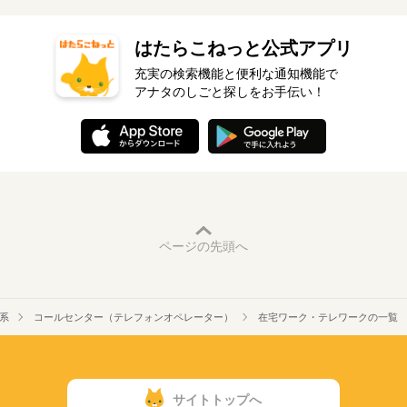
ら聞けないビジネスマナー ・スマホで学べる経理事務 ・ぜひ覚
えたいショートカットキー25選 ・ズームの使い方・初心者入門
※お仕事により異なりますが
講座 など ＝＝＝＝＝＝＝＝＝＝＝＝＝＝ ＼来社不要！WEBで
平日のみ・週5日のお仕事がメインです◎
はたらこねっと公式アプリ
簡単登録／ 24時間365日いつでもどこでも◎ スマホひとつで完
＜ご希望に1番近いお仕事をご紹介いたします★＞
了しちゃう WEB登録を行っています★ 登録完了後、お電話やメ
充実の検索機能と便利な通知機能で
ールでお仕事を紹介できるので あなたの”スグに働きたい”を叶え
アナタのしごと探しをお手伝い！
ます＊
ページの先頭へ
系
コールセンター（テレフォンオペレーター）
在宅ワーク・テレワークの一覧
サイトトップへ