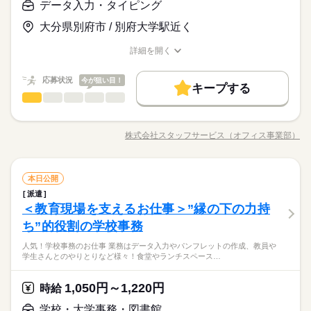
＜こんな人にオススメ＞ ◆仕事とプライベートどちらも充実さ
プリ「ぽけっと」は オンライン講座や動画を すきま時間に自分
データ入力・タイピング
土曜 日曜 祝日
休日・休暇
のOA事務 ＊有名大学★備品管理業務 etc…
お仕事の特徴
ールでお仕事を紹介できるので あなたの”スグに働きたい”を叶え
時給 1,050円～1,220円
給与
先生と生徒、学校の運営を陰でサポートできる人気のお仕事！
せたい方 ◆未経験でオフィスワークにチャレンジしてみたい方
のペースで学べます。 ・Excelなどパソコンの基本操作 ・今さ
詳しい募集要項をすべて見る
ます＊
完全週休2日
様々なことが円滑に進むように、細やかな対応が出来る方が向
大分県別府市 / 別府大学駅近く
◆フルタイム・長期で働きたい方 ◆スキルUPを図りたい方etc
ら聞けないビジネスマナー ・スマホで学べる経理事務 ・ぜひ覚
基本特徴
★月収例：195200円！★時給1220円×8時間勤務×20日の場合★
いています。基本的に残業なし・少なめの職場が多く、プライ
「派遣で働くのが初めて」の方も大歓迎♪ 丁寧にご説明しますの
えたいショートカットキー25選 ・ズームの使い方・初心者入門
未経験OK
新卒・第二
20代活躍
30代活躍
40代活躍
※お仕事により異なりますが
ベートとの両立もしやすいですよ☆
詳細を開く
でご安心下さい。 ＝＝＝ 契約社員・正社員登用が前提の 「紹介
続きを読む
講座 など ＝＝＝＝＝＝＝＝＝＝＝＝＝＝ ＼来社不要！WEBで
―･―･―･―･―･―･―･―･―･―･―･―･―･―
職種/応募資格
お仕事の特徴
給与/時間/休日
応募する
平日のみ・週5日のお仕事がメインです◎
予定派遣」のお仕事もあります。 希望の働き方を教えて下さい
簡単登録／ 24時間365日いつでもどこでも◎ スマホひとつで完
募集条件
このお仕事は、働いた分の給料を給料日を待たずに受け取れる
＜ご希望に1番近いお仕事をご紹介いたします★＞
了しちゃう WEB登録を行っています★ 登録完了後、お電話やメ
『速払いサービス』を利用できます（利用規定あり）
応募状況
今が狙い目！
大量募集
交通費
主婦・主夫
履歴書不要
WEB登録
続きを読む
キープする
ールでお仕事を紹介できるので あなたの”スグに働きたい”を叶え
時給 1,050円～1,220円
給与
データ入力・タイピング
職種
詳しい募集要項をすべて見る
低い
高い
ます＊
多い年齢層
就業時間・曜日
基本特徴
★月収例：195200円！★時給1220円×8時間勤務×20日の場合★
◆◆自分の時間もしっかり持てる♪データ入力◆◆ 残業なし・残
長期
期間・時間
残業なし
10時～出社
土日祝休
未経験OK
新卒・第二
20代活躍
30代活躍
40代活躍
業少なめの職場が多いので ピタッと定時に退勤することも可能
―･―･―･―･―･―･―･―･―･―･―･―･―･―
株式会社スタッフサービス（オフィス事業部）
男性
女性
募集条件
男女の割合
【勤務時間例】 8：30-17：30 9：00-17：00 9：00-18：00 9：3
職種/応募資格
お仕事の特徴
給与/時間/休日
です◎ さらに土日休みでオンオフの切り替えもしやすい！ 今ま
応募する
働き方・環境
このお仕事は、働いた分の給料を給料日を待たずに受け取れる
0-18：30 など ※派遣先により始業･終業時刻は変動します ※17
での経験やスキルより「やってみたい」 を大切にしているので
大量募集
交通費
主婦・主夫
履歴書不要
WEB登録
『速払いサービス』を利用できます（利用規定あり）
在宅ワーク
大手企業
ベンチャー
学校・公的
時・18時にピタッと退社できるお仕事も多数あり ＝＝＝＝＝＝
未経験も大歓迎！ 無料アプリで手軽に学べます。 ▼こんな条件
続きを読む
続きを読む
就業時間・曜日
残業なし
10時～出社
土日祝休
＝＝＝＝＝＝＝＝ 【待遇・福利厚生】 ＊各種社会保険 ＊有給休
データ入力・タイピング
サービス関連
業界
職種
のお仕事あり▼ ＊公的機関での事務 ＊不動産会社でのデータ入
本日公開
ブランクOK
産休・育休
社会保険制度
研修制度
低い
高い
多い年齢層
働き方・環境
暇 ＊定期健康診断 ＊提携スクールあり …etc ＝＝＝＝＝＝＝＝
続きを読む
力 ＊大手メーカーでのOA事務 ＊有名大学★備品管理業務 etc
派遣
◆◆自分の時間もしっかり持てる♪データ入力◆◆ 残業なし・残
長期
期間・時間
資格支援
服装自由
日払い
週払い
禁煙・分煙
＝＝＝＝＝＝ スキルに自信がない方も もっとスキルアップした
在宅ワーク
大手企業
ベンチャー
学校・公的
※掲載案件は、お取り扱いしている求人の一例です。 募集状況
＜教育現場を支えるお仕事＞”縁の下の力持
応募資格
業少なめの職場が多いので ピタッと定時に退勤することも可能
い方も必見★＊ ▼無料で学べるオンライン学習▼ スマホ学習ア
は随時変動するため掲載内容と異なる場合があります。 最新の
男性
女性
男女の割合
【勤務時間例】 8：30-17：30 9：00-17：00 9：00-18：00 9：3
派遣活躍中
ルーティン
英語不要
PC不要
です◎ さらに土日休みでオンオフの切り替えもしやすい！ 今ま
ブランクOK
産休・育休
社会保険制度
研修制度
ち”的役割の学校事務
＜こんな人にオススメ＞ ◆残業なし・残業少なめで働きたい方
プリ「ぽけっと」は オンライン講座や動画を すきま時間に自分
土曜 日曜 祝日
休日・休暇
募集案件や条件の詳細はお気軽にお問い合わせください。
0-18：30 など ※派遣先により始業･終業時刻は変動します ※17
での経験やスキルより「やってみたい」 を大切にしているので
＜プライベートとの両立もしやすい！＞基本的に「残業なし・
◆仕事とプライベートどちらも充実させたい方 ◆未経験でオフ
のペースで学べます。 ・Excelなどパソコンの基本操作 ・今さ
資格支援
服装自由
日払い
週払い
禁煙・分煙
時・18時にピタッと退社できるお仕事も多数あり ＝＝＝＝＝＝
人気！学校事務のお仕事 業務はデータ入力やパンフレットの作成、教員や
未経験も大歓迎！ 無料アプリで手軽に学べます。 ▼こんな条件
続きを読む
完全週休2日
少なめ」の職場が多く、退勤後の予定も立てやすいです♪働く時
ィスワークにチャレンジしてみたい方 ◆フルタイム・長期で働
ら聞けないビジネスマナー ・スマホで学べる経理事務 ・ぜひ覚
学生さんとのやりとりなど様々！食堂やランチスペース…
＝＝＝＝＝＝＝＝ 【待遇・福利厚生】 ＊各種社会保険 ＊有給休
サービス関連
業界
のお仕事あり▼ ＊公的機関での事務 ＊不動産会社でのデータ入
はしっかり働いて、休む時は休む！そんな風にメリハリをつけ
派遣活躍中
ルーティン
英語不要
PC不要
きたい方 ◆スキルUPを図りたい方etc 「派遣で働くのが初め
えたいショートカットキー25選 ・ズームの使い方・初心者入門
暇 ＊定期健康診断 ＊提携スクールあり …etc ＝＝＝＝＝＝＝＝
続きを読む
力 ＊大手メーカーでのOA事務 ＊有名大学★備品管理業務 etc
※お仕事により異なりますが
て働けます◎
て」の方も大歓迎♪ 丁寧にご説明しますのでご安心下さい。 ＝
続きを読む
講座 など ＝＝＝＝＝＝＝＝＝＝＝＝＝＝ ＼来社不要！WEBで
＝＝＝＝＝＝ スキルに自信がない方も もっとスキルアップした
※掲載案件は、お取り扱いしている求人の一例です。 募集状況
平日のみ・週5日のお仕事がメインです◎
1,050円～1,220円
応募資格
時給
＝＝ 契約社員・正社員登用が前提の 「紹介予定派遣」のお仕事
簡単登録／ 24時間365日いつでもどこでも◎ スマホひとつで完
い方も必見★＊ ▼無料で学べるオンライン学習▼ スマホ学習ア
は随時変動するため掲載内容と異なる場合があります。 最新の
＜ご希望に1番近いお仕事をご紹介いたします★＞
もあります。 希望の働き方を教えて下さい
了しちゃう WEB登録を行っています★ 登録完了後、お電話やメ
＜こんな人にオススメ＞ ◆残業なし・残業少なめで働きたい方
プリ「ぽけっと」は オンライン講座や動画を すきま時間に自分
学校・大学事務・図書館
土曜 日曜 祝日
休日・休暇
募集案件や条件の詳細はお気軽にお問い合わせください。