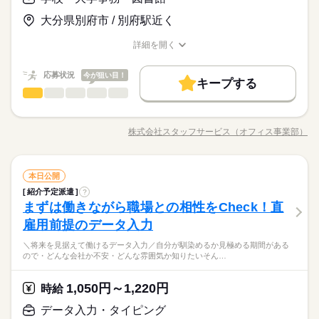
お仕事の特徴
ールでお仕事を紹介できるので あなたの”スグに働きたい”を叶え
時給 1,050円～1,220円
給与
＜プライベートとの両立もしやすい！＞基本的に「残業なし・
◆仕事とプライベートどちらも充実させたい方 ◆未経験でオフ
のペースで学べます。 ・Excelなどパソコンの基本操作 ・今さ
詳しい募集要項をすべて見る
ます＊
完全週休2日
少なめ」の職場が多く、退勤後の予定も立てやすいです♪働く時
大分県別府市 / 別府駅近く
ィスワークにチャレンジしてみたい方 ◆フルタイム・長期で働
ら聞けないビジネスマナー ・スマホで学べる経理事務 ・ぜひ覚
基本特徴
★月収例：195200円！★時給1220円×8時間勤務×20日の場合★
はしっかり働いて、休む時は休む！そんな風にメリハリをつけ
きたい方 ◆スキルUPを図りたい方etc 「派遣で働くのが初め
えたいショートカットキー25選 ・ズームの使い方・初心者入門
未経験OK
新卒・第二
20代活躍
30代活躍
40代活躍
※お仕事により異なりますが
て働けます◎
詳細を開く
て」の方も大歓迎♪ 丁寧にご説明しますのでご安心下さい。 ＝
続きを読む
講座 など ＝＝＝＝＝＝＝＝＝＝＝＝＝＝ ＼来社不要！WEBで
―･―･―･―･―･―･―･―･―･―･―･―･―･―
職種/応募資格
お仕事の特徴
給与/時間/休日
応募する
平日のみ・週5日のお仕事がメインです◎
＝＝ 契約社員・正社員登用が前提の 「紹介予定派遣」のお仕事
簡単登録／ 24時間365日いつでもどこでも◎ スマホひとつで完
募集条件
このお仕事は、働いた分の給料を給料日を待たずに受け取れる
＜ご希望に1番近いお仕事をご紹介いたします★＞
もあります。 希望の働き方を教えて下さい
了しちゃう WEB登録を行っています★ 登録完了後、お電話やメ
『速払いサービス』を利用できます（利用規定あり）
応募状況
今が狙い目！
大量募集
交通費
主婦・主夫
履歴書不要
WEB登録
続きを読む
キープする
ールでお仕事を紹介できるので あなたの”スグに働きたい”を叶え
時給 1,050円～1,220円
給与
学校・大学事務・図書館
職種
詳しい募集要項をすべて見る
低い
高い
ます＊
多い年齢層
就業時間・曜日
基本特徴
★月収例：195200円！★時給1220円×8時間勤務×20日の場合★
☆★ 人気！学校事務のお仕事 ★☆ 業務はデータ入力やパンフレ
長期
期間・時間
残業なし
10時～出社
土日祝休
未経験OK
新卒・第二
20代活躍
30代活躍
40代活躍
ットの作成、 教員や学生さんとのやりとりなど様々！ 食堂やラ
―･―･―･―･―･―･―･―･―･―･―･―･―･―
株式会社スタッフサービス（オフィス事業部）
男性
女性
募集条件
男女の割合
【勤務時間例】 8：30-17：30 9：00-17：00 9：00-18：00 9：3
職種/応募資格
お仕事の特徴
給与/時間/休日
ンチスペースがあるところ多数♪ 仕事も大切だけど、自分の時間
応募する
働き方・環境
このお仕事は、働いた分の給料を給料日を待たずに受け取れる
0-18：30 など ※派遣先により始業･終業時刻は変動します ※17
も大事にしたい。 そんな働き方を応援！ 残業少なめや土日休み
大量募集
交通費
主婦・主夫
履歴書不要
WEB登録
『速払いサービス』を利用できます（利用規定あり）
在宅ワーク
大手企業
ベンチャー
学校・公的
時・18時にピタッと退社できるお仕事も多数あり ＝＝＝＝＝＝
の職場が多いので 仕事帰りに習い事、家でまったり…など 平日
続きを読む
続きを読む
就業時間・曜日
残業なし
10時～出社
土日祝休
＝＝＝＝＝＝＝＝ 【待遇・福利厚生】 ＊各種社会保険 ＊有給休
学校・大学事務・図書館
サービス関連
業界
職種
もゆとりをもてます。 今までの経験やスキルより「やってみた
本日公開
ブランクOK
産休・育休
社会保険制度
研修制度
低い
高い
多い年齢層
働き方・環境
暇 ＊定期健康診断 ＊提携スクールあり …etc ＝＝＝＝＝＝＝＝
続きを読む
い！」 を大切にしているので未経験者も大歓迎。 無料アプリで
紹介予定派遣
?
☆★ 人気！学校事務のお仕事 ★☆ 業務はデータ入力やパンフレ
長期
期間・時間
資格支援
服装自由
日払い
週払い
禁煙・分煙
＝＝＝＝＝＝ スキルに自信がない方も もっとスキルアップした
在宅ワーク
大手企業
ベンチャー
学校・公的
手軽に学べます。 ------ ▼他にこんなお仕事もあり▼ ＊人気！公
まずは働きながら職場との相性をCheck！直
応募資格
ットの作成、 教員や学生さんとのやりとりなど様々！ 食堂やラ
い方も必見★＊ ▼無料で学べるオンライン学習▼ スマホ学習ア
的機関での事務 ＊不動産会社でのデータ入力 ＊大手メーカーで
男性
女性
男女の割合
【勤務時間例】 8：30-17：30 9：00-17：00 9：00-18：00 9：3
派遣活躍中
ルーティン
英語不要
PC不要
ンチスペースがあるところ多数♪ 仕事も大切だけど、自分の時間
ブランクOK
産休・育休
社会保険制度
研修制度
雇用前提のデータ入力
＜こんな人にオススメ＞ ◆仕事とプライベートどちらも充実さ
プリ「ぽけっと」は オンライン講座や動画を すきま時間に自分
土曜 日曜 祝日
休日・休暇
のOA事務 ＊有名大学★備品管理業務 etc…
0-18：30 など ※派遣先により始業･終業時刻は変動します ※17
も大事にしたい。 そんな働き方を応援！ 残業少なめや土日休み
先生と生徒、学校の運営を陰でサポートできる人気のお仕事！
せたい方 ◆未経験でオフィスワークにチャレンジしてみたい方
のペースで学べます。 ・Excelなどパソコンの基本操作 ・今さ
資格支援
服装自由
日払い
週払い
禁煙・分煙
時・18時にピタッと退社できるお仕事も多数あり ＝＝＝＝＝＝
＼将来を見据えて働けるデータ入力／自分が馴染めるか見極める期間がある
の職場が多いので 仕事帰りに習い事、家でまったり…など 平日
続きを読む
完全週休2日
様々なことが円滑に進むように、細やかな対応が出来る方が向
◆フルタイム・長期で働きたい方 ◆スキルUPを図りたい方etc
ら聞けないビジネスマナー ・スマホで学べる経理事務 ・ぜひ覚
ので・どんな会社か不安・どんな雰囲気か知りたいそん…
＝＝＝＝＝＝＝＝ 【待遇・福利厚生】 ＊各種社会保険 ＊有給休
サービス関連
業界
もゆとりをもてます。 今までの経験やスキルより「やってみた
いています。基本的に残業なし・少なめの職場が多く、プライ
派遣活躍中
ルーティン
英語不要
PC不要
「派遣で働くのが初めて」の方も大歓迎♪ 丁寧にご説明しますの
えたいショートカットキー25選 ・ズームの使い方・初心者入門
暇 ＊定期健康診断 ＊提携スクールあり …etc ＝＝＝＝＝＝＝＝
続きを読む
い！」 を大切にしているので未経験者も大歓迎。 無料アプリで
※お仕事により異なりますが
ベートとの両立もしやすいですよ☆
でご安心下さい。 ＝＝＝ 契約社員・正社員登用が前提の 「紹介
続きを読む
講座 など ＝＝＝＝＝＝＝＝＝＝＝＝＝＝ ＼来社不要！WEBで
＝＝＝＝＝＝ スキルに自信がない方も もっとスキルアップした
手軽に学べます。 ------ ▼他にこんなお仕事もあり▼ ＊人気！公
平日のみ・週5日のお仕事がメインです◎
1,050円～1,220円
応募資格
時給
予定派遣」のお仕事もあります。 希望の働き方を教えて下さい
簡単登録／ 24時間365日いつでもどこでも◎ スマホひとつで完
い方も必見★＊ ▼無料で学べるオンライン学習▼ スマホ学習ア
的機関での事務 ＊不動産会社でのデータ入力 ＊大手メーカーで
＜ご希望に1番近いお仕事をご紹介いたします★＞
了しちゃう WEB登録を行っています★ 登録完了後、お電話やメ
＜こんな人にオススメ＞ ◆仕事とプライベートどちらも充実さ
プリ「ぽけっと」は オンライン講座や動画を すきま時間に自分
データ入力・タイピング
土曜 日曜 祝日
休日・休暇
のOA事務 ＊有名大学★備品管理業務 etc…
お仕事の特徴
ールでお仕事を紹介できるので あなたの”スグに働きたい”を叶え
時給 1,050円～1,220円
給与
先生と生徒、学校の運営を陰でサポートできる人気のお仕事！