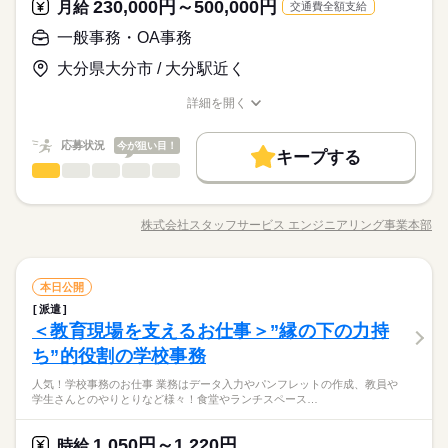
んな分野があります。 ------ ▼他にこんなお仕事もあり▼ ＊人
平日のみ・週5日のお仕事がメインです◎
230,000円～500,000円
応募資格
月給
＝＝ 契約社員・正社員登用が前提の 「紹介予定派遣」のお仕事
交通費全額支給
簡単登録／ 24時間365日いつでもどこでも◎ スマホひとつで完
い方も必見★＊ ▼無料で学べるオンライン学習▼ スマホ学習ア
気！公的機関での事務 ＊不動産会社でのデータ入力 ＊大手メー
＜ご希望に1番近いお仕事をご紹介いたします★＞
もあります。 希望の働き方を教えて下さい
了しちゃう WEB登録を行っています★ 登録完了後、お電話やメ
＜こんな人にオススメ＞ ◆元接客業などで人と接するのが好き
プリ「ぽけっと」は オンライン講座や動画を すきま時間に自分
一般事務・OA事務
土曜 日曜 祝日
休日・休暇
カーでのOA事務 ＊駅直結！製菓製品の在庫管理 etc…
お仕事の特徴
ールでお仕事を紹介できるので あなたの”スグに働きたい”を叶え
時給 1,050円～1,220円
給与
「とりあえず目があったらニッコリ」「親しみやすい敬語で接
◆フルタイム・長期で働きたい方 ◆仕事とプライベートどちら
のペースで学べます。 ・Excelなどパソコンの基本操作 ・今さ
詳しい募集要項をすべて見る
ます＊
完全週休2日
客」など、接客業の方が持つ”話しかけやすいオーラ”は、事務の
大分県大分市 / 大分駅近く
も充実させたい方 ◆未経験でオフィスワークにチャレンジして
ら聞けないビジネスマナー ・スマホで学べる経理事務 ・ぜひ覚
基本特徴
★月収例：195200円！★時給1220円×8時間勤務×20日の場合★
お仕事でも強力な武器。事務経験ゼロから土日休みのオフィス
みたい方 ◆スキルUPを図りたい方etc 「派遣で働くのが初め
えたいショートカットキー25選 ・ズームの使い方・初心者入門
未経験OK
新卒・第二
20代活躍
30代活躍
40代活躍
※お仕事により異なりますが
ワーカー、始めましょう！
詳細を開く
て」の方も大歓迎♪ 丁寧にご説明しますのでご安心下さい。 ＝
続きを読む
講座 など ＝＝＝＝＝＝＝＝＝＝＝＝＝＝ ＼来社不要！WEBで
―･―･―･―･―･―･―･―･―･―･―･―･―･―
職種/応募資格
お仕事の特徴
給与/時間/休日
応募する
平日のみ・週5日のお仕事がメインです◎
＝＝ 契約社員・正社員登用が前提の 「紹介予定派遣」のお仕事
簡単登録／ 24時間365日いつでもどこでも◎ スマホひとつで完
募集条件
このお仕事は、働いた分の給料を給料日を待たずに受け取れる
＜ご希望に1番近いお仕事をご紹介いたします★＞
もあります。 希望の働き方を教えて下さい
了しちゃう WEB登録を行っています★ 登録完了後、お電話やメ
『速払いサービス』を利用できます（利用規定あり）
応募状況
今が狙い目！
大量募集
交通費
主婦・主夫
履歴書不要
WEB登録
続きを読む
キープする
ールでお仕事を紹介できるので あなたの”スグに働きたい”を叶え
時給 1,050円～1,220円
給与
一般事務・OA事務
職種
詳しい募集要項をすべて見る
低い
高い
ます＊
多い年齢層
就業時間・曜日
基本特徴
★月収例：195200円！★時給1220円×8時間勤務×20日の場合★
大手メーカーやIT企業にて サポートデスクやエンジニアのお仕
長期
期間・時間
残業なし
10時～出社
土日祝休
未経験OK
新卒・第二
20代活躍
30代活躍
40代活躍
事をお任せします！ 約80,000件のお仕事の中から スキルに合っ
―･―･―･―･―･―･―･―･―･―･―･―･―･―
株式会社スタッフサービス エンジニアリング事業本部
男性
女性
募集条件
男女の割合
【勤務時間例】 8：30-17：30 9：00-17：00 9：00-18：00 9：3
職種/応募資格
お仕事の特徴
給与/時間/休日
たお仕事・職場をご紹介します。 【お仕事例】 ◆ExcelやAcce
応募する
働き方・環境
このお仕事は、働いた分の給料を給料日を待たずに受け取れる
0-18：30 など ※派遣先により始業･終業時刻は変動します ※17
ss等のツールを用いたデータの抽出、集計、加工 ◆ITサポート
大量募集
交通費
主婦・主夫
履歴書不要
WEB登録
『速払いサービス』を利用できます（利用規定あり）
在宅ワーク
大手企業
ベンチャー
学校・公的
時・18時にピタッと退社できるお仕事も多数あり ＝＝＝＝＝＝
としての資料作成 ◆社内HPの更新・修正 ◆PC周辺機器の設定
続きを読む
続きを読む
就業時間・曜日
残業なし
10時～出社
土日祝休
＝＝＝＝＝＝＝＝ 【待遇・福利厚生】 ＊各種社会保険 ＊有給休
一般事務・OA事務
IT・通信関連
業界
職種
等 ＼専門スキルを磨いてエンジニアへのステップアップも可能
本日公開
ブランクOK
産休・育休
社会保険制度
研修制度
低い
高い
多い年齢層
働き方・環境
暇 ＊定期健康診断 ＊提携スクールあり …etc ＝＝＝＝＝＝＝＝
続きを読む
／ 【ステップアップ後のお仕事例】 ■大手メーカーのグループ
派遣
大手メーカーやIT企業にて サポートデスクやエンジニアのお仕
長期
期間・時間
資格支援
服装自由
日払い
週払い
禁煙・分煙
＝＝＝＝＝＝ スキルに自信がない方も もっとスキルアップした
在宅ワーク
大手企業
ベンチャー
学校・公的
企業 自社情報システム室での基幹システムの機能追加業務 ■大
＜教育現場を支えるお仕事＞”縁の下の力持
応募資格
事をお任せします！ 約80,000件のお仕事の中から スキルに合っ
い方も必見★＊ ▼無料で学べるオンライン学習▼ スマホ学習ア
手ソフトウェア企業 社内業務効率化や情報の有効活用を推進 ■
男性
女性
男女の割合
【勤務時間例】 8：30-17：30 9：00-17：00 9：00-18：00 9：3
派遣活躍中
ルーティン
英語不要
PC不要
たお仕事・職場をご紹介します。 【お仕事例】 ◆ExcelやAcce
ブランクOK
産休・育休
社会保険制度
研修制度
ち”的役割の学校事務
【未経験の方】 ・39歳以下の方（無期雇用）※ ・職務経験不問
プリ「ぽけっと」は オンライン講座や動画を すきま時間に自分
土曜 日曜 祝日
休日・休暇
サービス関連会社 ebシステムのプログラミング ▼「チャレンジ
0-18：30 など ※派遣先により始業･終業時刻は変動します ※17
ss等のツールを用いたデータの抽出、集計、加工 ◆ITサポート
「仕事のやりがいはあるけれど、 自分の時間が全くない…」 そ
・第二新卒歓迎 ◎将来に活かせるスキルを身につけたい ◎学び
のペースで学べます。 ・Excelなどパソコンの基本操作 ・今さ
したい」気持ちを応援！ ITスキルが身に着く研修を約900講座用
資格支援
服装自由
日払い
週払い
禁煙・分煙
時・18時にピタッと退社できるお仕事も多数あり ＝＝＝＝＝＝
人気！学校事務のお仕事 業務はデータ入力やパンフレットの作成、教員や
としての資料作成 ◆社内HPの更新・修正 ◆PC周辺機器の設定
続きを読む
完全週休2日
んなあなたへ。 これからのキャリアは、 「働きやすさ」で選び
ながら働ける環境を探している そんな、IT業界デビューを考え
ら聞けないビジネスマナー ・スマホで学べる経理事務 ・ぜひ覚
意しています。 いつでもどこでも好きな時に学ぶことができま
学生さんとのやりとりなど様々！食堂やランチスペース…
＝＝＝＝＝＝＝＝ 【待遇・福利厚生】 ＊各種社会保険 ＊有給休
IT・通信関連
業界
等 ＼専門スキルを磨いてエンジニアへのステップアップも可能
ませんか？ 【心に余裕を持てる環境】 スタッフサービスグルー
派遣活躍中
ルーティン
英語不要
PC不要
ている方にぴったり！ ※長期勤続によるキャリア形成を図る観
えたいショートカットキー25選 ・ズームの使い方・初心者入門
す。 例）Excel講座、Java・Python・C言語講座など 就業先の
暇 ＊定期健康診断 ＊提携スクールあり …etc ＝＝＝＝＝＝＝＝
続きを読む
／ 【ステップアップ後のお仕事例】 ■大手メーカーのグループ
※お仕事により異なりますが
プの 安定基盤があるからこそ、 ・年間休日125日＆完全週休2日
点から、 若年層等を期間の定めない労働契約の対象として募
続きを読む
講座 など ＝＝＝＝＝＝＝＝＝＝＝＝＝＝ ＼来社不要！WEBで
相談～就業中まで、専任のカウンセラーがフォローを行うので
＝＝＝＝＝＝ スキルに自信がない方も もっとスキルアップした
企業 自社情報システム室での基幹システムの機能追加業務 ■大
平日のみ・週5日のお仕事がメインです◎
制 ・残業月平均9時間 といった、 ワークライフバランスが叶
続きを読む
1,050円～1,220円
応募資格
時給
集・採用いたします 【エンジニア経験者】 ・年齢不問 ＼下記の
簡単登録／ 24時間365日いつでもどこでも◎ スマホひとつで完