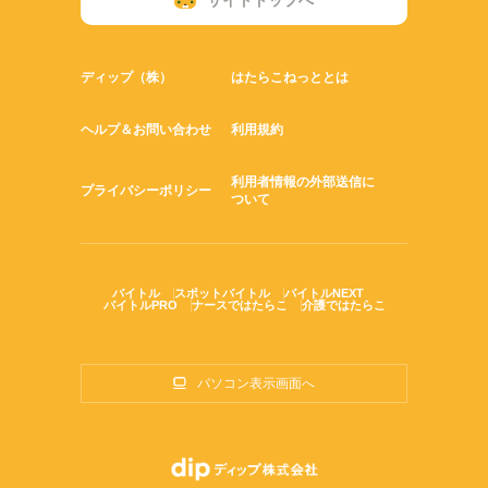
サイトトップへ
ディップ（株）
はたらこねっととは
ヘルプ＆お問い合わせ
利用規約
利用者情報の外部送信に
プライバシーポリシー
ついて
バイトル
スポットバイトル
バイトルNEXT
バイトルPRO
ナースではたらこ
介護ではたらこ
パソコン表示画面へ