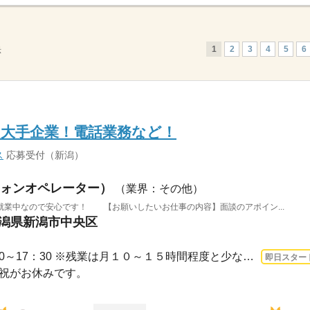
1
2
3
4
5
6
示
の大手企業！電話業務など！
ス
応募受付（新潟）
ォンオペレーター）
（業界：その他）
就業中なので安心です！ 【お願いしたいお仕事の内容】面談のアポイン...
新潟県新潟市中央区
1ヵ月～3ヵ月 即日〜 / 9：00～17：30 ※残業は月１０～１５時間程度と少なめ。※休憩は...
即日スター
日・祝がお休みです。