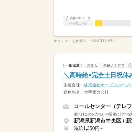
応募バロメーター
今が狙い目!
オススメ!
お仕事No.：
WNGT111951
[ 一般派遣 ]
高収入
年齢入力任意
?
＼高時給×完全土日祝休
派遣会社：
株式会社オープンループ
勤務先名：大手電力会社
コールセンター（テレフ
電気料金のお支払いや通電に関する問
新潟県新潟市中央区 / 
時給1,350円～