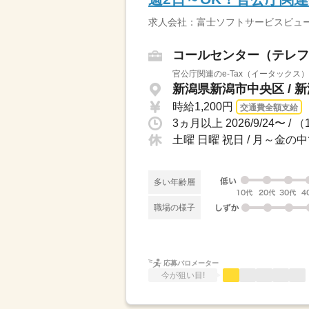
求人会社：富士ソフトサービスビュ
コールセンター（テレフ
官公庁関連のe-Tax（イータックス
新潟県新潟市中央区 / 
時給1,200円
交通費全額支給
3ヵ月以上 2026/9/24〜 /
土曜 日曜 祝日 / 月～金
多い年齢層
職場の様子
応募バロメーター
今が狙い目!