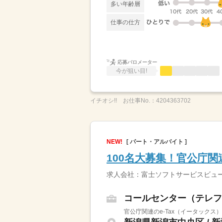
多い年齢層
仕事の仕方
応募バロメーター
今が狙い目!
イチオシ!!
お仕事No.：
4204363702
NEW!
[ パート・アルバイト ]
100名大募集！官公庁関
求人会社：富士ソフトサービスビュ
コールセンター（テレフ
官公庁関連のe-Tax（イータックス