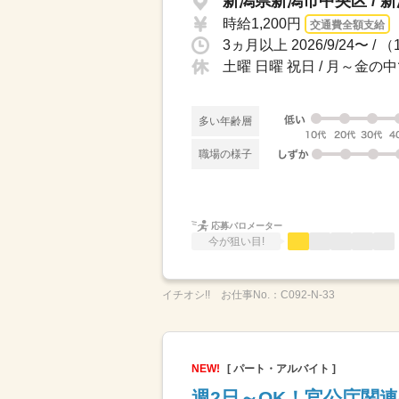
新潟県新潟市中央区 / 
時給1,200円
交通費全額支給
3ヵ月以上 2026/9/24〜 /
土曜 日曜 祝日 / 月～金
多い年齢層
職場の様子
応募バロメーター
今が狙い目!
イチオシ!!
お仕事No.：
C092-N-33
NEW!
[ パート・アルバイト ]
週2日～OK！官公庁関連