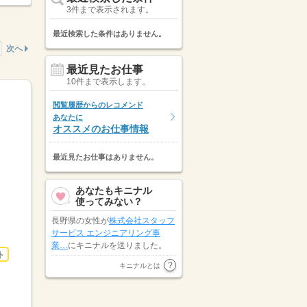
3件まで表示されます。
最近検索した条件はありません。
次へ
最近見たお仕事
10件まで表示します。
閲覧履歴からのレコメンド
あなたに
オススメのお仕事情報
最近見たお仕事はありません。
あなたもキニナル
使ってみない？
長野県の女性が
株式会社スタッフ
サービス エンジニアリング事
業…
にキニナルを送りました。
ト
石川県の女性が
株式会社オープン
キニナルとは
ループパートナーズ
にキニナルを
送りました。