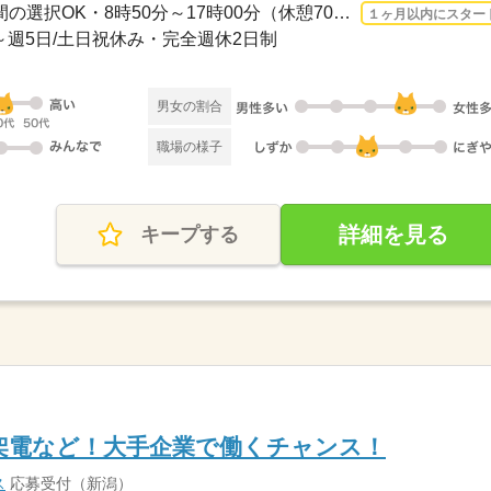
長期 2026/9/1〜 / ◆勤務時間の選択OK・8時50分～17時00分（休憩70分）・12時55分～17...
１ヶ月以内にスター
4日～週5日/土日祝休み・完全週休2日制
男女の割合
職場の様子
詳細を見る
キープする
架電など！大手企業で働くチャンス！
ス
応募受付（新潟）