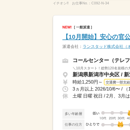
イチオシ!!
お仕事No.：
C092-N-34
NEW!
[ 一般派遣 ]
【10月開始】安心の官
派遣会社：
ランスタッド株式会社（
コールセンター（テレフ
＼10月スタート！総勢120名規模の
新潟県新潟市中央区 / 
時給1,250円～
交通費一部支給
3ヵ月以上 2026/10/6〜 /
土曜 日曜 祝日 / 2月、3月
多い年齢層
仕事の仕方