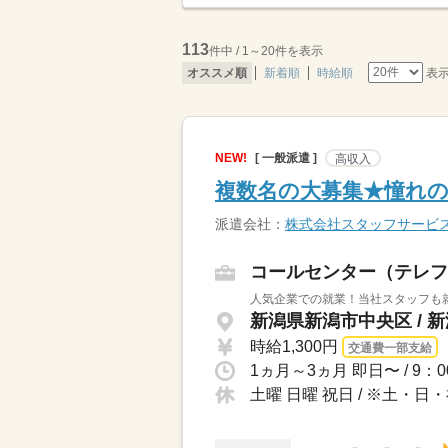
113
件中 / 1～20件を表示
表
オススメ順
新着順
時給順
NEW!
[ 一般派遣 ]
高収入
複数名の大募集★憧れ
派遣会社：
株式会社スタッフサービ
コールセンター（テレフ
人気企業での就業！当社スタッフも
新潟県新潟市中央区 / 
時給1,300円
交通費一部支給
土曜 日曜 祝日 / ※土・