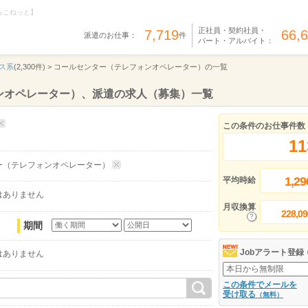
らこねっと】
正社員・契約社員・
7,719
66,
派遣のお仕事：
件
パート・アルバイト：
ス系
(2,300件) >
コールセンター（テレフォンオペレーター）の一覧
ンオペレーター）、派遣の求人（募集）一覧
この条件のお仕事件数
11
ー（テレフォンオペレーター）
1,29
平均時給
はありません
月収換算
228,09
期間
Jobアラート登録
はありません
この条件でメールを
受け取る
（無料）