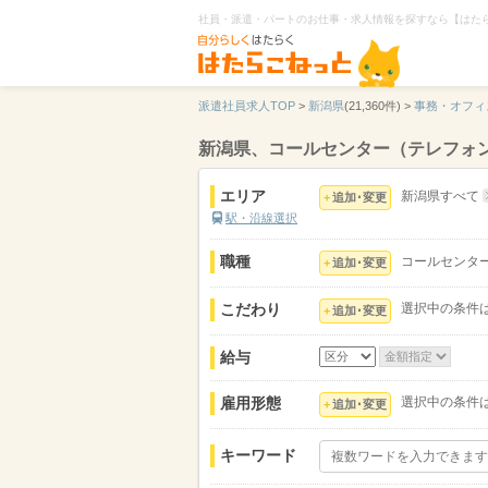
社員・派遣・パートのお仕事・求人情報を探すなら【はた
派遣社員求人TOP
>
新潟県
(21,360件) >
事務・オフィ
新潟県、コールセンター（テレフォ
エリア
新潟県すべて
追加･変更
駅・沿線選択
職種
コールセンタ
追加･変更
こだわり
選択中の条件
追加･変更
給与
雇用形態
選択中の条件
追加･変更
キーワード