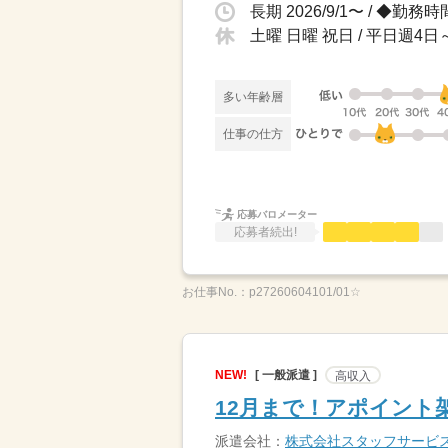
土曜 日曜 祝日 / 平日週
多い年齢層
仕事の仕方
応募バロメーター
応募者続出!
お仕事No.：
p27260604101/01☆
NEW!
[ 一般派遣 ]
高収入
12月まで！アポイント
派遣会社：
株式会社スタッフサービ