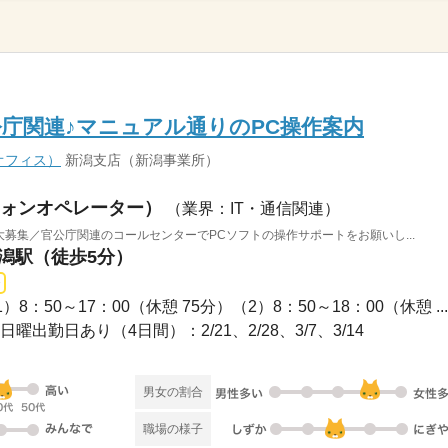
公庁関連♪マニュアル通りのPC操作案内
オフィス）
新潟支店（新潟事業所）
ォンオペレーター）
（業界：IT・通信関連）
大募集／官公庁関連のコールセンターでPCソフトの操作サポートをお願いし...
新潟駅（徒歩5分）
 （1）8：50～17：00（休憩 75分）（2）8：50～18：00（休憩 ...
は日曜出勤日あり（4日間）：2/21、2/28、3/7、3/14
男女の割合
職場の様子