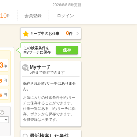
2026/8/8 8時更新
610
会員登録
ログイン
件
0
キープ中のお仕事
件
この検索条件を
保存
Myサーチに保存
3
件
Myサーチ
5件まで保存できます
6
円
保存されたMyサーチはありませ
ん。
円
6
お気に入りの検索条件をMyサー
チに保存することができます。
仕事一覧にある「Myサーチに保
存」ボタンから保存できます。
会員登録は不要です。
最近検索した条件