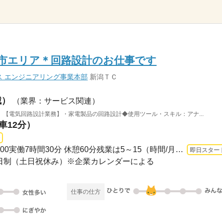
茂市エリア＊回路設計のお仕事です
ス エンジニアリング事業本部
新潟ＴＣ
械）
（業界：サービス関連）
【電気回路設計業務】・家電製品の回路設計◆使用ツール・スキル：アナ...
車12分）
長期 即日〜 / 08：30～17：00実働7時間30分 休憩60分残業は5～15（時間/月）です。
即日スター
休2日制（土日祝休み）※企業カレンダーによる
仕事の仕方