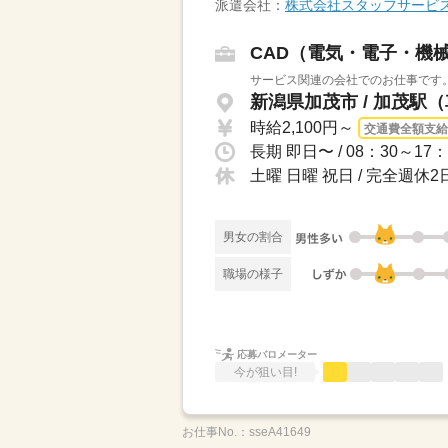
派遣会社：
株式会社スタッフサービ
CAD（電気・電子・機
サービス関連の会社でのお仕事です。
新潟県加茂市 / 加茂駅（
時給2,100円～
交通費全額支給
土曜 日曜 祝日 / 完全週
男女の割合
職場の様子
応募バロメーター
今が狙い目!
お仕事No.：
sseA41649