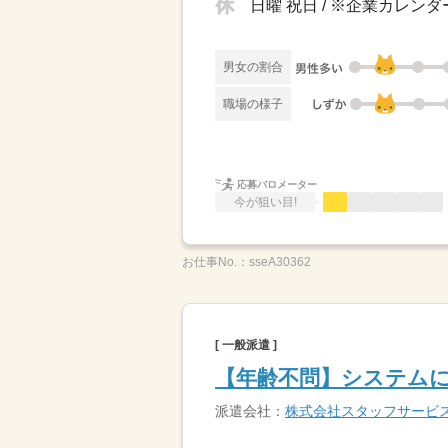
日曜 祝日 / ※企業カレン
男女の割合
職場の様子
応募バロメーター
今が狙い目!
お仕事No.：
sseA30362
[ 一般派遣 ]
【年齢不問】システム
派遣会社：
株式会社スタッフサービ