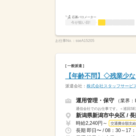
応募バロメーター
今が狙い目!
お仕事No.：
sseA15205
[ 一般派遣 ]
【年齢不問】◇残業少な
派遣会社：
株式会社スタッフサービ
運用管理・保守
（業界：
通信会社でのお仕事です。＜巡回SE業
新潟県新潟市中央区 / 
時給2,240円～
交通費全額支給
長期 即日〜 / 08：30～17