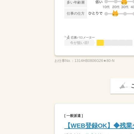
多い年齢層
仕事の仕方
応募バロメーター
今が狙い目!
お仕事No.：
1314HB0806G26★80-N
[ 一般派遣 ]
【WEB登録OK】◆残