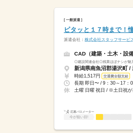
[ 一般派遣 ]
ピタッと１７時まで！
派遣会社：
株式会社スタッフサービ
CAD（建築・土木・設
◎建設関連会社◎残業ほぼナシが魅
新潟県南魚沼郡湯沢町 /
時給1,517円
交通費全額支給
土曜 日曜 祝日 / ※土
応募バロメーター
今が狙い目!