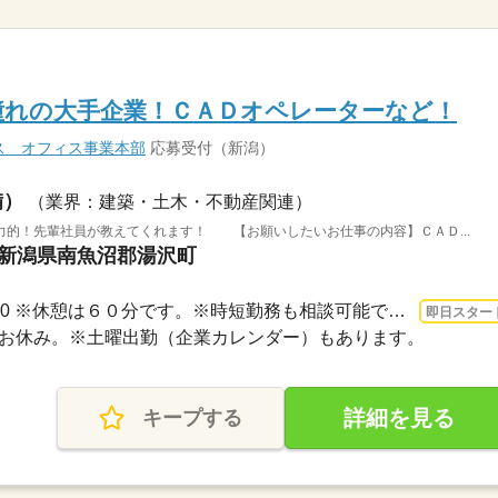
憧れの大手企業！ＣＡＤオペレーターなど！
ス オフィス事業本部
応募受付（新潟）
備）
（業界：建築・土木・不動産関連）
力的！先輩社員が教えてくれます！ 【お願いしたいお仕事の内容】ＣＡＤ...
 新潟県南魚沼郡湯沢町
長期 即日〜 / 9：30～17：00 ※休憩は６０分です。※時短勤務も相談可能です。
即日スター
日祝がお休み。※土曜出勤（企業カレンダー）もあります。
詳細を見る
キープする