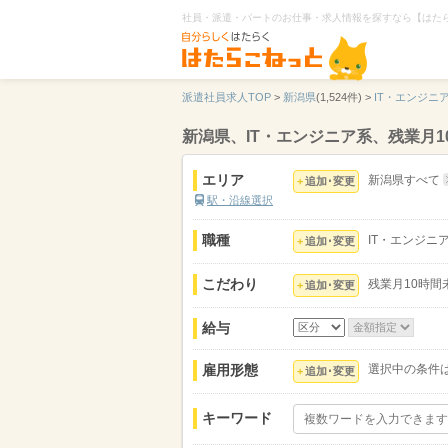
社員・派遣・パートのお仕事・求人情報を探すなら【はた
派遣社員求人TOP
>
新潟県
(1,524件) >
IT・エンジニ
新潟県、IT・エンジニア系、残業月
エリア
新潟県すべて
追加･変更
駅・沿線選択
職種
IT・エンジニ
追加･変更
こだわり
残業月10時間
追加･変更
給与
雇用形態
選択中の条件
追加･変更
キーワード