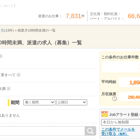
らこねっと】
正社員・契約社員・
7,831
66,
派遣のお仕事：
件
パート・アルバイト：
ア系
(13件) >
残業月10時間未満の一覧
10時間未満、派遣の求人（募集）一覧
この条件のお仕事件数
ア系すべて
1,65
平均時給
未満
月収換算
290,40
期間
Jobアラート登録
はありません
この条件でメールを
受け取る
（無料）