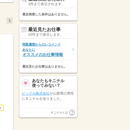
3件まで表示されます。
最近検索した条件はありません。
1
最近見たお仕事
10件まで表示します。
閲覧履歴からのレコメンド
あなたに
オススメのお仕事情報
最近見たお仕事はありません。
あなたもキニナル
使ってみない？
ピックル株式会社
が山梨県の男性
にキニナルを送りました。
ト
山梨県の男性が
株式会社キャリア
キニナルとは
スタッフィング
にキニナルを送り
ました。