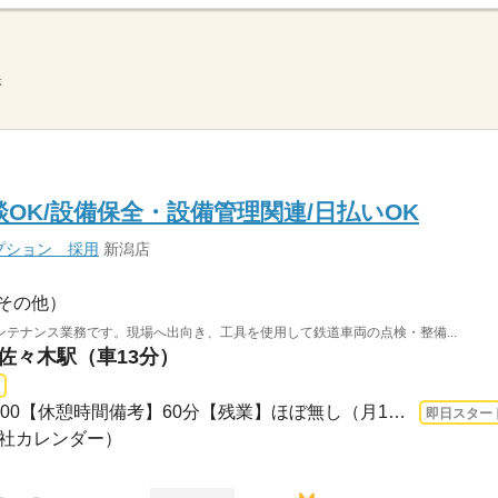
示
OK/設備保全・設備管理関連/日払いOK
プション 採用
新潟店
その他）
テナンス業務です。現場へ出向き、工具を使用して鉄道車両の点検・整備...
 佐々木駅（車13分）
長期 即日〜 / 08：00～17：00【休憩時間備考】60分【残業】ほぼ無し（月10時間未満）...
即日スター
（会社カレンダー）