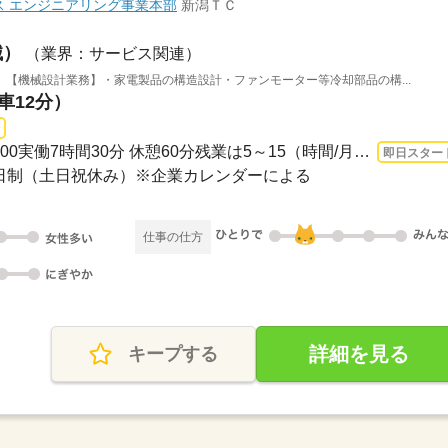
ス エンジニアリング事業本部
新潟ＴＣ
械）
（業界：サービス関連）
【機械設計業務】・家電製品の構造設計・ファンモーター等冷却部品の構...
車12分）
長期 即日〜 / 08：30～17：00実働7時間30分 休憩60分残業は5～15（時間/月）です。
即日スター
休2日制（土日祝休み）※企業カレンダーによる
仕事の仕方
詳細を見る
キープする