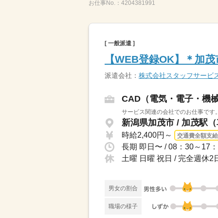
お仕事No.：
4204381991
[ 一般派遣 ]
【WEB登録OK】＊加
派遣会社：
株式会社スタッフサービ
CAD（電気・電子・機
サービス関連の会社でのお仕事です。
新潟県加茂市 / 加茂駅（
時給2,400円～
交通費全額支給
土曜 日曜 祝日 / 完全週
男女の割合
職場の様子