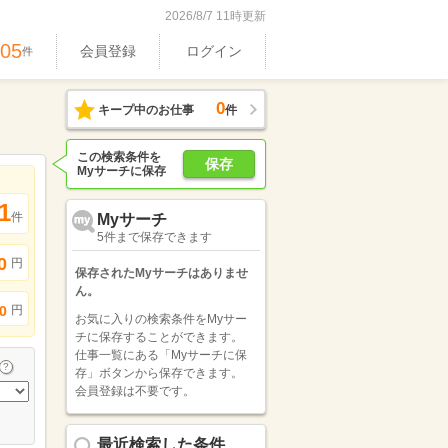
2026/8/7 11時更新
605
会員登録
ログイン
件
0
キープ中のお仕事
件
この検索条件を
保存
Myサーチに保存
1
件
Myサーチ
5件まで保存できます
0
円
保存されたMyサーチはありませ
ん。
円
0
お気に入りの検索条件をMyサー
チに保存することができます。
仕事一覧にある「Myサーチに保
存」ボタンから保存できます。
会員登録は不要です。
最近検索した条件