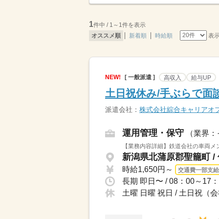
1
件中 / 1～1件を表示
表
オススメ順
新着順
時給順
NEW!
[ 一般派遣 ]
高収入
給与UP
土日祝休み/手ぶらで面談
派遣会社：
株式会社綜合キャリアオ
運用管理・保守
（業界：
【業務内容詳細】鉄道会社の車両メン
新潟県北蒲原郡聖籠町 /
時給1,650円～
交通費一部支給
土曜 日曜 祝日 / 土日祝