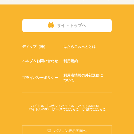
サイトトップへ
ディップ（株）
はたらこねっととは
ヘルプ＆お問い合わせ
利用規約
利用者情報の外部送信に
プライバシーポリシー
ついて
バイトル
スポットバイトル
バイトルNEXT
バイトルPRO
ナースではたらこ
介護ではたらこ
パソコン表示画面へ