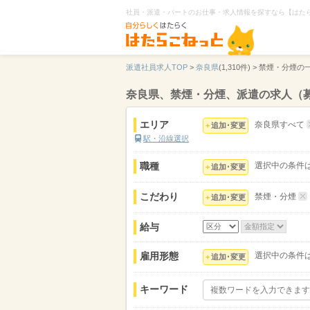
社員・派遣・パートのお仕事・求人情報を探すなら【はた
派遣社員求人TOP
>
奈良県
(1,310件) >
禁煙・分煙の
奈良県、禁煙・分煙、派遣の求人（
エリア
奈良県すべて
追加･変更
駅・沿線選択
職種
選択中の条件
追加･変更
こだわり
禁煙・分煙
追加･変更
給与
雇用形態
選択中の条件
追加･変更
キーワード