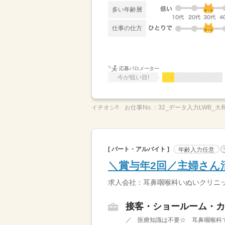
多い年齢層
仕事の仕方
応募バロメーター
今が狙い目!
イチオシ!!
お仕事No.：
32_データ入力LWB_大
[ パート・アルバイト ]
年齢入力任意
＼賞与年2回／主婦さん活
求人会社：耳鼻咽喉科いぬいクリニ
接客・ショールーム・カ
／ 医療知識は不要☆ 耳鼻咽喉科で