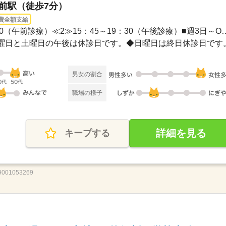
宮前駅（徒歩7分）
費全額支給
長期 / ≪1≫08：45～12：30（午前診療）≪2≫15：4
曜日と土曜日の午後は休診日です。◆日曜日は終日休診日です
男女の割合
職場の様子
詳細を見る
キープする
01053269