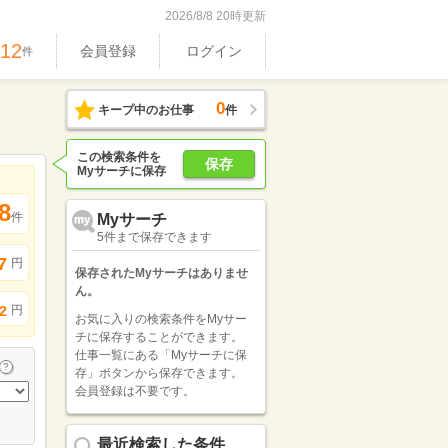
2026/8/8 20時更新
712
会員登録
ログイン
件
0
キープ中のお仕事
件
この検索条件を
保存
Myサーチに保存
8
件
Myサーチ
5件まで保存できます
7
円
保存されたMyサーチはありませ
ん。
円
2
お気に入りの検索条件をMyサー
チに保存することができます。
仕事一覧にある「Myサーチに保
存」ボタンから保存できます。
会員登録は不要です。
最近検索した条件