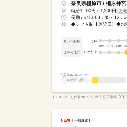
奈良県橿原市 / 橿原神
時給1,100円～1,200円
交通
◆シフト制【休診日】◆水
多い年齢層
仕事の仕方
応募バロメーター
今が狙い目!
イチオシ!!
お仕事No.：
202607_医療事務【B】90
NEW!
[ 一般派遣 ]