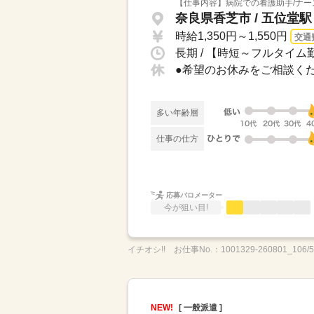
【仕事内容】病院での看護助手/ナー
奈良県香芝市 / 五位堂駅
時給1,350円～1,550円
交通
長期 / 【時短～フルタイム勤
多い年齢層
仕事の仕方
応募バロメーター
今が狙い目!
イチオシ!!
お仕事No.：
1001329-260801_106/
NEW!
[ 一般派遣 ]