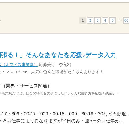
1
2
3
4
5
･･･
60
示
頑張る！」そんなあなたを応援♪データ入力
ス（オフィス事業部）
応募受付（奈良2）
・マスコミetc…人気の色んな職場がたくさんあります！
（業界：サービス関連）
も大切だけど、自分の時間も大事にしたい。そんな働き方を応援！残業少...
長期 / 【勤務時間例】8：30-17：309：00-17：009：00-1
休2日※お仕事により異なりますが平日のみ・週5日のお仕事が...