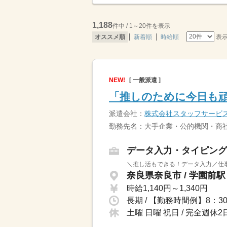
1,188
件中 / 1～20件を表示
表
オススメ順
新着順
時給順
NEW!
[ 一般派遣 ]
「推しのために今日も
派遣会社：
株式会社スタッフサービ
勤務先名：大手企業・公的機関・商社
データ入力・タイピング
＼推し活もできる！データ入力／仕事
奈良県奈良市 / 学園前駅
時給1,140円～1,340円
土曜 日曜 祝日 / 完全週