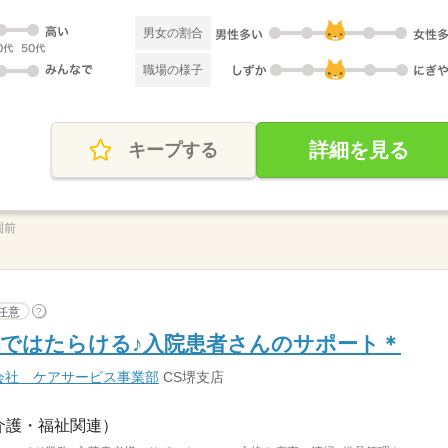
男女の割合
職場の様子
詳細を見る
キープする
園前
任意
?
ではたらける♪入院患者さんのサポート＊
会社 ケアサービス事業部
CS堺支店
介護・福祉関連）