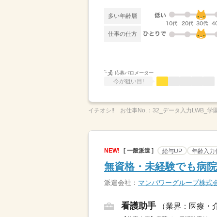
多い年齢層
仕事の仕方
応募バロメーター
今が狙い目!
イチオシ!!
お仕事No.：
32_データ入力LWB_学
NEW!
[ 一般派遣 ]
給与UP
年齢入力
無資格・未経験でも病院
派遣会社：
マンパワーグループ株式
看護助手
（業界：医療・