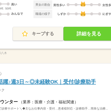
男女の割合
職場の様子
詳細を見る
キープする
和八木
?
躍♪週3日～◎未経験OK｜受付/診療助手
ック
ウンター
（業界：医療・介護・福祉関連）
診療サポート＼◆主なお仕事内容・受付…患者様対応・診療助手…簡単な治療...