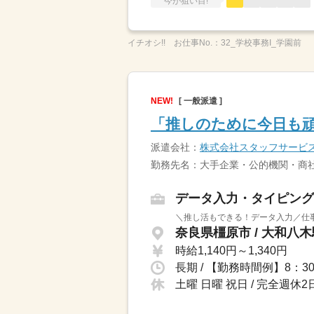
今が狙い目!
イチオシ!!
お仕事No.：
32_学校事務I_学園前
NEW!
[ 一般派遣 ]
「推しのために今日も
派遣会社：
株式会社スタッフサービ
勤務先名：大手企業・公的機関・商社
データ入力・タイピング
＼推し活もできる！データ入力／仕事
奈良県橿原市 / 大和八木
時給1,140円～1,340円
土曜 日曜 祝日 / 完全週