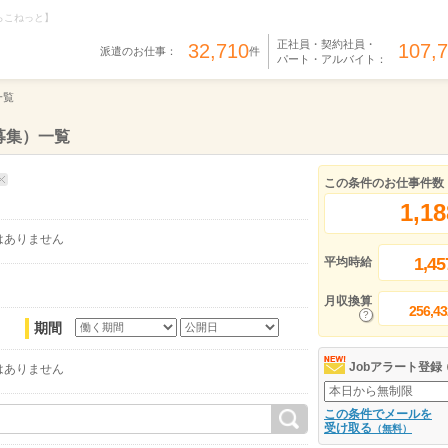
らこねっと】
正社員・契約社員・
32,710
107,
派遣のお仕事：
件
パート・アルバイト：
一覧
募集）一覧
この条件のお仕事件数
1,18
はありません
1,45
平均時給
月収換算
256,43
期間
Jobアラート登録
はありません
この条件でメールを
受け取る
（無料）