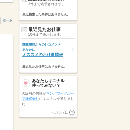
3件まで表示されます。
最近検索した条件はありません。
次へ
最近見たお仕事
10件まで表示します。
閲覧履歴からのレコメンド
あなたに
オススメのお仕事情報
最近見たお仕事はありません。
あなたもキニナル
使ってみない？
大阪府の男性が
マンパワーグルー
プ株式会社
にキニナルを送りまし
た。
株式会社リクルートスタッフィン
キニナルとは
8：009：30-18：30など※派遣先...
グ エリアITス…
が大阪府の女性に
キニナルを送りました。