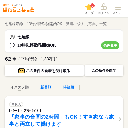
0
キープ
ログイン
メニュー
七尾線沿線、10時以降勤務開始OK、派遣の求人（募集）一覧
七尾線
10時以降勤務開始OK
条件変更
62
( 平均時給：1,332円 )
件
この条件の
新着を受け取る
この条件を保存
オススメ順
新着順
時給順
高収入
パート・アルバイト
「家事の合間の2時間」もOK！すき家なら家
事と両立して働けます