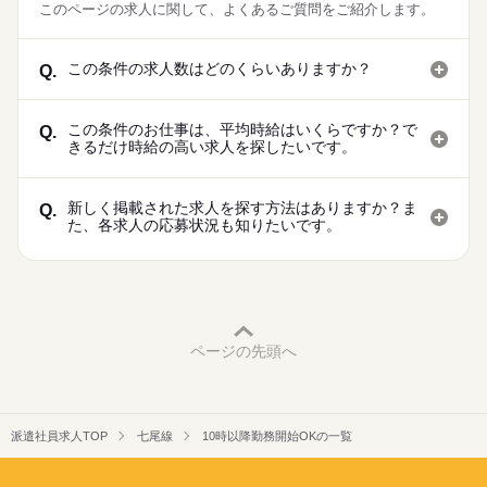
このページの求人に関して、よくあるご質問をご紹介します。
この条件の求人数はどのくらいありますか？
Q.
この条件のお仕事は、平均時給はいくらですか？で
Q.
きるだけ時給の高い求人を探したいです。
新しく掲載された求人を探す方法はありますか？ま
Q.
た、各求人の応募状況も知りたいです。
ページの先頭へ
派遣社員求人TOP
七尾線
10時以降勤務開始OKの一覧