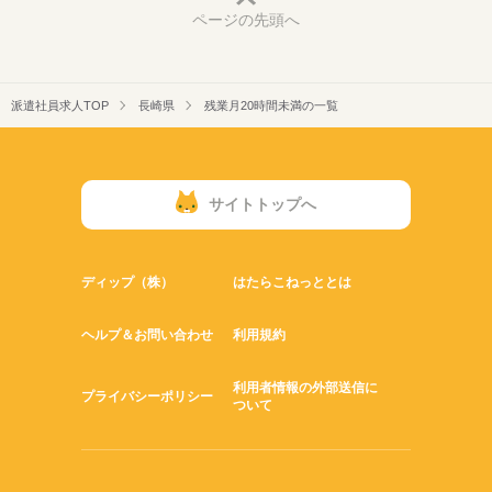
ページの先頭へ
派遣社員求人TOP
長崎県
残業月20時間未満の一覧
サイトトップへ
ディップ（株）
はたらこねっととは
ヘルプ＆お問い合わせ
利用規約
利用者情報の外部送信に
プライバシーポリシー
ついて