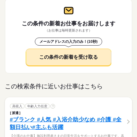
この条件の新着お仕事を
お届けします
（お仕事は毎時更新されます）
メールアドレスの入力のみ！(10秒)
この条件の新着を受け取る
この検索条件に近いお仕事はこちら
高収入
年齢入力任意
?
派遣
#ブランク #人気 #入浴介助少なめ #介護 #全
額日払い#主ふも活躍
【介護のお仕事】施設利用者さまの日常生活をサポ―トするお仕事です。具