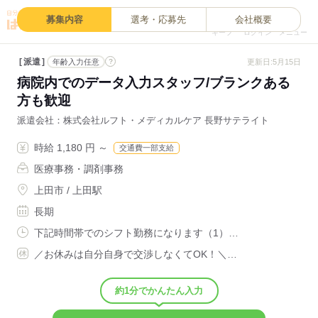
0
募集内容
選考・応募先
会社概要
キープ
ログイン
メニュー
派遣
?
更新日:5月15日
年齢入力任意
病院内でのデータ入力スタッフ/ブランクある
方も歓迎
派遣会社
株式会社ルフト・メディカルケア 長野サテライト
時給 1,180 円 ～
交通費一部支給
医療事務・調剤事務
上田市 / 上田駅
長期
下記時間帯でのシフト勤務になります（1）…
／お休みは自分自身で交渉しなくてOK！＼…
約1分でかんたん入力