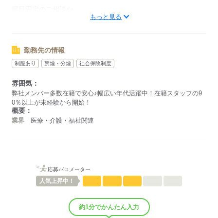
お仕事もご紹介可能です。
曜日固定のご相談や
もっと見る
やむを得ないお休みなどは、
面談時にぜひ教えてください！
当社がしっかりサポートします◎
シフトによる
勤務先の情報
応募する
制服あり
禁煙・分煙
社会保険制度
応募する
雰囲気：
弊社メンバー多数在籍で安心♪幅広い年代活躍中！在籍スタッフの9
0％以上が未経験から開始！
概要：
業界
医療・介護・福祉関連
応募バロメーター
人気
上昇中！
約1分でかんたん入力