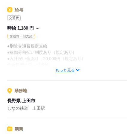
□医療・看護分野のお仕事に興味がある方
給与
□子育てが落ち着いてお仕事復帰を考えている方
□景気に左右されない安定した働き方を希望される方
交通費
時給 1,180 円 ～
応募する
交通費一部支給
●別途交通費規定支給
●稼働分前払い制度あり（規定あり）
●入社祝い金あり：20,000円（規定あり）
会社規定に沿って支給
もっと見る
応募する
勤務地
長野県 上田市
しなの鉄道 上田駅
期間