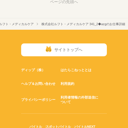
ページの先頭へ
ルフト・メディカルケア
株式会社ルフト・メディカルケア 341_2◆azgのお仕事詳細
サイトトップへ
ディップ（株）
はたらこねっととは
ヘルプ＆お問い合わせ
利用規約
利用者情報の外部送信に
プライバシーポリシー
ついて
バイトル
スポットバイトル
バイトルNEXT