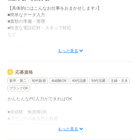
【具体的にはこんなお仕事をおまかせします♪】
■簡単なデータ入力
■書類の準備・管理
■軽度な電話応対・スタッフ対応
など
☆未経験＆無資格から活躍いただけるお仕事です。
もっと見る
丁寧な研修＆現場サポートがございますので、医療業界でのお
仕
事が初めての方やブランクがある方にもオススメです♪
応募資格
☆入職前にしっかりと具体的なお仕事内容や病院の雰囲気をお
新卒・第二
60代歓迎
未経験OK
40代活躍
50代活躍
主婦・主夫
伝えいたします。気になるところやご質問がございましたら、
ブランクOK
お気軽にお尋ねください！
かんたんなPC入力ができればOK
応募する
■未経験、無資格OK
■ブランクのある方も歓迎
■女性スタッフ多数活躍中
もっと見る
こんな方はぜひ！