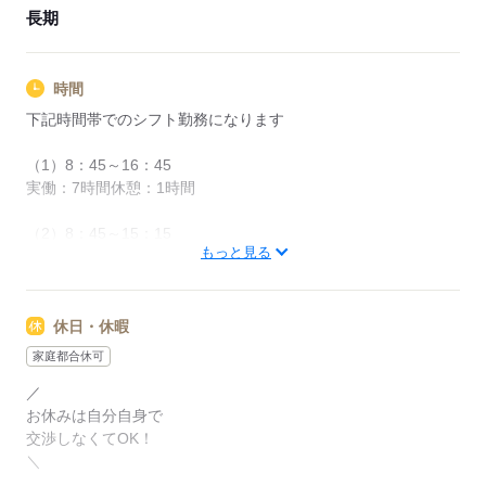
長期
時間
下記時間帯でのシフト勤務になります
（1）8：45～16：45
実働：7時間休憩：1時間
（2）8：45～15：15
もっと見る
実働：6時間休憩：30分
※上記時間帯以外での勤務をご希望の場合はお気軽にご相談く
ださい♪
休日・休暇
家庭都合休可
▽私生活との両立が目指せる
￣￣￣￣￣￣￣￣￣￣￣￣￣
／
「家族との時間も欲しい」
お休みは自分自身で
「家事の時間が足りない」など…
交渉しなくてOK！
＼
今の生活に合わせた時間帯の