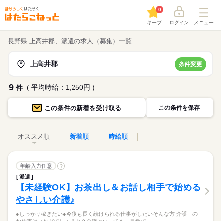
0
キープ
ログイン
メニュー
長野県 上高井郡、派遣の求人（募集）一覧
上高井郡
条件変更
9
( 平均時給：1,250円 )
件
この条件の
新着を受け取る
この条件を保存
オススメ順
新着順
時給順
年齢入力任意
?
派遣
【未経験OK】お茶出し＆お話し相手で始める
やさしい介護♪
●しっかり稼ぎたい●今後も長く続けられる仕事がしたいそんな方 介護」の