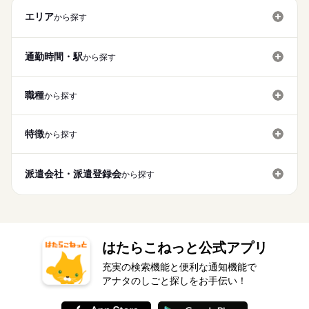
エリア
から探す
通勤時間・駅
から探す
職種
から探す
特徴
から探す
派遣会社・派遣登録会
から探す
はたらこねっと公式アプリ
充実の検索機能と便利な通知機能で
アナタのしごと探しをお手伝い！