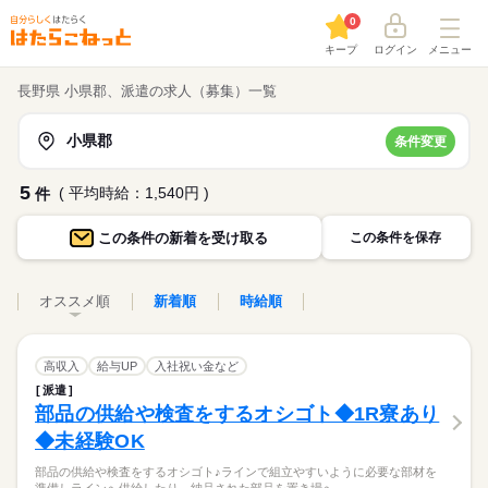
0
キープ
ログイン
メニュー
長野県 小県郡、派遣の求人（募集）一覧
小県郡
条件変更
5
( 平均時給：1,540円 )
件
この条件の
新着を受け取る
この条件を保存
オススメ順
新着順
時給順
高収入
給与UP
入社祝い金など
派遣
部品の供給や検査をするオシゴト◆1R寮あり
◆未経験OK
部品の供給や検査をするオシゴト♪ラインで組立やすいように必要な部材を