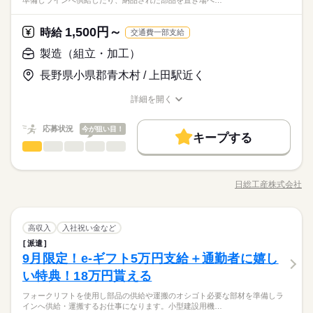
準備しラインへ供給したり、納品された部品を置き場へ…
1,500円～
時給
交通費一部支給
製造（組立・加工）
長野県小県郡青木村 / 上田駅近く
詳細を開く
職種/応募資格
お仕事の特徴
給与/時間/休日
応募状況
今が狙い目！
キープする
製造（組立・加工）
職種
低い
高い
多い年齢層
部品の供給や検査をするオシゴト♪ ラインで組立やすいように必
要な部材を準備しラインへ供給したり、 納品された部品を置き
日総工産株式会社
男性
女性
男女の割合
職種/応募資格
お仕事の特徴
給与/時間/休日
場へ納入するお仕事です。 小型建設用機械組立に関する諸作業
続きを読む
を行って頂きます。基本は立ち作業になります。 【ポイント】
【復活！！】9月入社の方☆e-ギフト5万円を長野全域でキャンペ
続きを読む
ひとりで
みんなで
仕事の仕方
製造（組立・加工）
職種
ーン中！！ e-ギフトはアマゾンギフトカード・PayPay等の電子
高収入
入社祝い金など
低い
高い
多い年齢層
メーカー関連
業界
マネーでご利用可能です！ その中でもセブン銀行なら現金へ換
派遣
部品の供給や検査をするオシゴト♪ ラインで組立やすいように必
金可能です♪ 通勤者必見！9月入社の方には18万円の特典あり☆
しずか
にぎやか
9月限定！e-ギフト5万円支給＋通勤者に嬉し
応募資格
職場の様子
要な部材を準備しラインへ供給したり、 納品された部品を置き
☆大人気☆日勤案件 未経験の方、大歓迎♪イチから教育をして頂
男性
女性
男女の割合
場へ納入するお仕事です。 小型建設用機械組立に関する諸作業
い特典！18万円貰える
未経験歓迎
けるので、工場で働いたことのない方でも大丈夫
続きを読む
を行って頂きます。基本は立ち作業になります。 【ポイント】
【9月入社の方】e-ギフト＆通勤特典あり☆入寮希望者の方はナ
フォークリフトを使用し部品の供給や運搬のオシゴト必要な部材を準備しラ
【復活！！】9月入社の方☆e-ギフト5万円を長野全域でキャンペ
続きを読む
※習熟期間：約31日
ひとりで
みんなで
仕事の仕方
インへ供給・運搬するお仕事になります。小型建設用機…
ント寮費無料♪
ーン中！！ e-ギフトはアマゾンギフトカード・PayPay等の電子