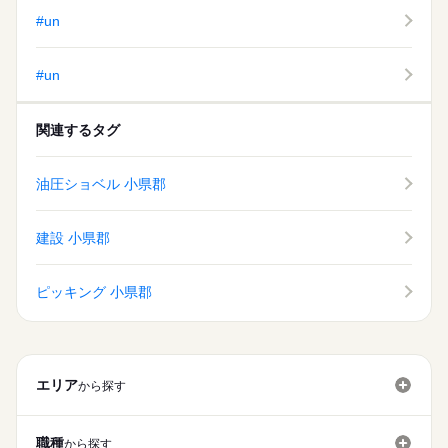
勤務につきましては、18歳以上の方が対象となります。
土日休み
社員食堂
派遣活躍中
ルーティン
英語不要
電話なし
#un
※年末年始、GW、夏季休暇あり（会社カレンダーによる）
週払い
禁煙・分煙
バイク自転車
車OK
寮・社宅
続きを読む
社員食堂
派遣活躍中
ルーティン
英語不要
電話なし
◇年間休日128日
#un
休日・休暇
土日休み
関連するタグ
※年末年始、GW、夏季休暇あり（会社カレンダーによる）
◇年間休日128日
油圧ショベル 小県郡
建設 小県郡
ピッキング 小県郡
エリア
から探す
職種
から探す