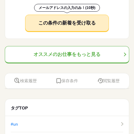
お友達・カップル応募も大歓迎！ ★玉掛け＋クレーン、フォー
週払い
禁煙・分煙
バイク自転車
車OK
寮・社宅
＜フジアルテのおすすめポイント＞
続きを読む
レベーターへの運搬作業 ・空きカゴやパレットなどの指定場所
続きを読む
クリフト、車両系建設機械などの資格取得制度あり！（全額補
ひとりで
みんなで
仕事の仕方
メールアドレスの入力のみ！(10秒)
★関西・関東・東海中心に全国★
社員食堂
派遣活躍中
ルーティン
英語不要
電話なし
への運搬作業 ・現場から出てくるゴミの運搬作業 ▼作業環境 屋
◇年間休日128日
助） 履歴書不要のリモート面接OKです。 作業ミスや不良を未
メーカー関連
業界
自動車・半導体・食品・家電業界など、
内・屋外での作業がございます。 ★補足 フォークリフトの資格
然に防ぐため、正しい日本語が必須となるお仕事です。
続きを読む
製造分野を中心に幅広くお仕事をご用意しています。
や実務経験が必要になるお仕事です！ リーチ式、カウンター式
休日・休暇
しずか
にぎやか
応募資格
職場の様子
この条件の新着を受け取る
未経験OKのお仕事も多数！お気軽にご応募下さい！
どちらも使用する可能性がございます
5勤2休 土日休み
フォークリフトの資格・実務経験がある方を大募集中です！ ★
時給 1,550円～
給与
※年末年始、GW、夏季休暇あり（会社カレンダーによる）
お友達・カップル応募も大歓迎！ ★玉掛け＋クレーン、フォー
詳しい募集要項をすべて見る
＜フジアルテのおすすめポイント＞
クリフト、車両系建設機械などの資格取得制度あり！（全額補
月収例27.9万円/時給1550円 内訳：158.4h＋残業10h＋交通費 ※
お仕事の特徴
★関西・関東・東海中心に全国★
◇年間休日128日
助） 履歴書不要のリモート面接OKです。 作業ミスや不良を未
残業手当含む ※残業は繁忙期や生産状況により変動あり ※？忙
自動車・半導体・食品・家電業界など、
働く人の待遇向上
然に防ぐため、正しい日本語が必須となるお仕事です。
続きを読む
期は20～30時間の残業があり、場合により30時間を超える可能
オススメのお仕事をもっと見る
製造分野を中心に幅広くお仕事をご用意しています。
応募する
性もあります ※研修期間中は時給1450円になります ＼前払い制
高収入
未経験OKのお仕事も多数！お気軽にご応募下さい！
度使えます／ ご入社後の稼働分で前払い可能です！（規定有）
続きを読む
基本特徴
時給 1,550円～
給与
しかも、アプリでカンタンに申請できちゃう♪
詳しい募集要項をすべて見る
新卒・第二
20代活躍
30代活躍
40代活躍
続きを読む
月収例27.9万円/時給1550円 内訳：158.4h＋残業10h＋交通費 ※
長期
期間・時間
検索履歴
保存条件
閲覧履歴
残業手当含む ※残業は繁忙期や生産状況により変動あり ※？忙
正社員登用
働く人の待遇向上
基本特徴
高収入
期は20～30時間の残業があり、場合により30時間を超える可能
8：00～17：00 休憩：10：00～10：10、12：00～12：45、15：
応募する
募集条件
性もあります ※研修期間中は時給1450円になります ＼前払い制
新卒・第二
20代活躍
30代活躍
40代活躍
00～15：10 合計65分 ※日勤専属 月残業10h程度※22時以降の
度使えます／ ご入社後の稼働分で前払い可能です！（規定有）
続きを読む
勤務につきましては、18歳以上の方が対象となります。
勤務地固定
主婦・主夫
履歴書不要
WEB登録
正社員登用
しかも、アプリでカンタンに申請できちゃう♪
募集条件
タグTOP
勤務地固定
主婦・主夫
履歴書不要
WEB登録
就業時間・曜日
続きを読む
続きを読む
就業時間・曜日
働き方・環境
長期
期間・時間
残20未満
残20未満
ブランクOK
社会保険制度
研修制度
資格支援
8：00～17：00 休憩：10：00～10：10、12：00～12：45、15：
#un
働き方・環境
休日・休暇
00～15：10 合計65分 ※日勤専属 月残業10h程度※22時以降の
週払い
禁煙・分煙
バイク自転車
車OK
寮・社宅
ブランクOK
社会保険制度
研修制度
資格支援