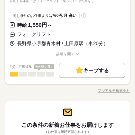
週払い
禁煙・分煙
バイク自転車
車OK
寮・社宅
詳細】基本的にはフォークリフトに乗って1日中作業をし…
★関西・関東・東海中心に全国★
して台車で運ぶ作業のことです
ブランクOK
社会保険制度
研修制度
資格支援
勤務につきましては、18歳以上の方が対象となります。
両系建設機械などの資格取得制度あり！（全額補助） ★お友達
5勤2休 土日休み
メーカー関連
業界
自動車・半導体・食品・家電業界など、
社員食堂
派遣活躍中
ルーティン
英語不要
電話なし
同士・カップル応募も大歓迎！ 作業ミスや不良を未然に防ぐた
続きを読む
※年末年始、GW、夏季休暇あり（会社カレンダーによる）
週払い
禁煙・分煙
バイク自転車
車OK
寮・社宅
製造分野を中心に幅広くお仕事をご用意しています。
しずか
続きを読む
にぎやか
応募資格
職場の様子
め、正しい日本語が必須となるお仕事です。
1,760円/月 高い
同じ条件のお仕事より
?
未経験OKのお仕事も多数！お気軽にご応募下さい！
社員食堂
派遣活躍中
ルーティン
英語不要
電話なし
◇年間休日128日
製造業未経験の方大歓迎、履歴書不要のリモート面接OKです。
1,550円～
時給
時給 1,500円～
給与
★玉掛け、クレーン、フォークリフト、車輛系建設機械の資格
詳しい募集要項をすべて見る
＜フジアルテのおすすめポイント＞
休日・休暇
がある方は大歓迎！ ★玉掛け＋クレーン、フォークリフト、車
フォークリフト
月収例27.1万円/時給1500円 内訳：158.4h＋残業10h＋交通費 ※
お仕事の特徴
★関西・関東・東海中心に全国★
両系建設機械などの資格取得制度あり！（全額補助） ★お友達
5勤2休 土日休み
残業手当含む ※残業は繁忙期や生産状況により変動あり ※？忙
自動車・半導体・食品・家電業界など、
長野県小県郡青木村 / 上田原駅（車20分）
働く人の待遇向上
同士・カップル応募も大歓迎！ 作業ミスや不良を未然に防ぐた
続きを読む
※年末年始、GW、夏季休暇あり（会社カレンダーによる）
期は20～30時間の残業があり、場合により30時間を超える可能
製造分野を中心に幅広くお仕事をご用意しています。
応募する
め、正しい日本語が必須となるお仕事です。
性もあります ※研修期間中は時給1400円となります ＼前払い制
高収入
未経験OKのお仕事も多数！お気軽にご応募下さい！
詳細を開く
◇年間休日128日
度使えます／ ご入社後の稼働分で前払い可能です！（規定有）
続きを読む
職種/応募資格
お仕事の特徴
給与/時間/休日
基本特徴
時給 1,500円～
給与
しかも、アプリでカンタンに申請できちゃう♪
詳しい募集要項をすべて見る
応募状況
今が狙い目！
未経験OK
新卒・第二
20代活躍
30代活躍
40代活躍
続きを読む
月収例27.1万円/時給1500円 内訳：158.4h＋残業10h＋交通費 ※
キープする
長期
期間・時間
フォークリフト
職種
残業手当含む ※残業は繁忙期や生産状況により変動あり ※？忙
低い
高い
正社員登用
多い年齢層
働く人の待遇向上
基本特徴
高収入
期は20～30時間の残業があり、場合により30時間を超える可能
8：00～17：00 休憩：10：00～10：10、12：00～12：45、15：
【仕事概要】 ミニショベルや油圧ショベルを製造する企業での
応募する
募集条件
性もあります ※研修期間中は時給1400円となります ＼前払い制
未経験OK
新卒・第二
20代活躍
30代活躍
40代活躍
00～15：10 合計65分 ※日勤専属 月残業10h程度※22時以降の
お仕事！ 【仕事詳細】 基本的にはフォークリフトに乗って1日
フジアルテ株式会社
度使えます／ ご入社後の稼働分で前払い可能です！（規定有）
男性
続きを読む
女性
男女の割合
勤務につきましては、18歳以上の方が対象となります。
職種/応募資格
お仕事の特徴
給与/時間/休日
中作業をしていただきます◎ ▼作業詳細 ・トラックから荷下ろ
勤務地固定
主婦・主夫
履歴書不要
WEB登録
正社員登用
続きを読む
しかも、アプリでカンタンに申請できちゃう♪
しされた部品を指定場所へ運搬作業 ・指定場所から部品専用エ
募集条件
勤務地固定
主婦・主夫
履歴書不要
WEB登録
就業時間・曜日
続きを読む
続きを読む
レベーターへの運搬作業 ・空きカゴやパレットなどの指定場所
続きを読む
ひとりで
みんなで
仕事の仕方
就業時間・曜日
働き方・環境
長期
期間・時間
フォークリフト
残20未満
職種
への運搬作業 ・現場から出てくるゴミの運搬作業 ▼作業環境 屋
残20未満
低い
高い
多い年齢層
メーカー関連
業界
内・屋外での作業がございます。 ★補足 フォークリフトの資格
ブランクOK
社会保険制度
研修制度
資格支援
8：00～17：00 休憩：10：00～10：10、12：00～12：45、15：
【仕事概要】 ミニショベルや油圧ショベルを製造する企業での
働き方・環境
や実務経験が必要になるお仕事です！ リーチ式、カウンター式
休日・休暇
しずか
にぎやか
応募資格
職場の様子
00～15：10 合計65分 ※日勤専属 月残業10h程度※22時以降の
お仕事！ 【仕事詳細】 基本的にはフォークリフトに乗って1日
この条件の新着お仕事を
お届けします
週払い
禁煙・分煙
バイク自転車
車OK
寮・社宅
どちらも使用する可能性がございます
男性
女性
男女の割合
ブランクOK
社会保険制度
研修制度
資格支援
勤務につきましては、18歳以上の方が対象となります。
中作業をしていただきます◎ ▼作業詳細 ・トラックから荷下ろ
5勤2休 土日休み
フォークリフトの資格・実務経験がある方を大募集中です！ ★
続きを読む
（お仕事は毎時更新されます）
社員食堂
派遣活躍中
ルーティン
英語不要
電話なし
しされた部品を指定場所へ運搬作業 ・指定場所から部品専用エ
※年末年始、GW、夏季休暇あり（会社カレンダーによる）