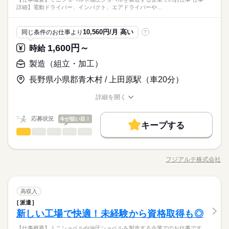
-ギフトはアマゾンギフトカード・PayPay等の電子マネーでご利
続きを読む
kkw_hfd2304
ひとりで
みんなで
仕事の仕方
詳細】電動ドライバー、インパクト、エアドライバーや…
にて募集中！ 入寮希望者の方はナント寮費無料♪ 経験を活かせ
用可能です！ その中でもセブン銀行なら現金へ換金可能です♪
メーカー関連
業界
るフォークリフト作業 日勤・土日休み♪ 事前の工場見学が可能
地元密着おススメ案件通勤者必見！9月入社の方には18万円の特
続きを読む
典あり☆ フォークリフト免許をお持ちの方大歓迎！ 免許お持ち
土曜 日曜
休日・休暇
しずか
にぎやか
応募資格
職場の様子
10,560円/月 高い
同じ条件のお仕事より
?
続きを読む
でなくても就業後に取得も可能☆ 日総工産（株）正社員登用制
５勤２休（土日）
【必須】 フォークリフト運転技能講習修了者（1ｔ以上） フォ
度有り！転勤は原則ナシ！
1,600円～
時給
時給 1,550円～
給与
ークリフト運転の業務特別教育（1ｔ未満） ※習熟期間：約31日
詳しい募集要項をすべて見る
【9月入社の方】e-ギフト＆通勤特典あり☆高時給！時給1550円
kkw_hfd2304
製造（組立・加工）
【月収例】 月収307,990円 時給1550円×7.92h×21日+残業24.5h
お仕事の特徴
にて募集中！ 入寮希望者の方はナント寮費無料♪ 経験を活かせ
【交通費】 100,000円迄/月（規定あり） kkw_bcov2105
るフォークリフト作業 日勤・土日休み♪ 事前の工場見学が可能
長野県小県郡青木村 / 上田原駅（車20分）
働く人の待遇向上
続きを読む
応募する
高収入
入社祝い金など
続きを読む
詳細を開く
続きを読む
職種/応募資格
お仕事の特徴
給与/時間/休日
基本特徴
時給 1,550円～
給与
詳しい募集要項をすべて見る
応募状況
今が狙い目！
20代活躍
30代活躍
40代活躍
正社員登用
続きを読む
【月収例】 月収307,990円 時給1550円×7.92h×21日+残業24.5h
キープする
1ヵ月～3ヵ月
期間・時間
製造（組立・加工）
職種
【交通費】 100,000円迄/月（規定あり） kkw_bcov2105
低い
高い
多い年齢層
募集条件
働く人の待遇向上
基本特徴
高収入
入社祝い金など
［1］08：00～17：00 稼働時間7.92h（休憩1.08h） ■残業平
【仕事概要】 ミニショベルや油圧ショベルを製造する企業での
応募する
勤務先公開
大量募集
交通費
履歴書不要
募集条件
WEB登録
20代活躍
30代活躍
40代活躍
正社員登用
均：1.25h/日 ■シフト：日勤 ●友人紹介制度実施中 …紹介した方
お仕事！ 【仕事詳細】 電動ドライバー、インパクト、エアドラ
フジアルテ株式会社
男性
続きを読む
女性
男女の割合
に3万円を支給します。 ※1ヵ月在籍が条件となります ※派遣の
職種/応募資格
お仕事の特徴
給与/時間/休日
イバーや六角レンチなどの工具を使用して、組み立てや組付け
WEB選考完結
勤務先公開
大量募集
交通費
履歴書不要
WEB登録
続きを読む
お仕事が対象となります
作業がメインになります。 ▼作業詳細 ●メインライン 重機本
WEB選考完結
就業時間・曜日
続きを読む
続きを読む
体に様々な部品の組み付けを行います。 （ドア・キャビン・
続きを読む
ひとりで
みんなで
仕事の仕方
就業時間・曜日
働き方・環境
1ヵ月～3ヵ月
期間・時間
製造（組立・加工）
残20以上
職種
アーム・足回りなど） ●サブライン 重機本体への組み付け前
高収入
残20以上
低い
高い
多い年齢層
メーカー関連
業界
の部品の組立を行います。 （ドア・運転席・アーム・エンジ
派遣
社会保険制度
制服あり
禁煙・分煙
バイク自転車
［1］08：00～17：00 稼働時間7.92h（休憩1.08h） ■残業平
【仕事概要】 ミニショベルや油圧ショベルを製造する企業での
働き方・環境
ンなど） ●サブアッシー 様々な細かい部品の組立や検査を行
土曜 日曜
休日・休暇
しずか
にぎやか
新しい工場で快適！未経験から資格取得も◎
応募資格
職場の様子
均：1.25h/日 ■シフト：日勤 ●友人紹介制度実施中 …紹介した方
お仕事！ 【仕事詳細】 電動ドライバー、インパクト、エアドラ
車OK
寮・社宅
まかない
社員食堂
います
男性
女性
男女の割合
社会保険制度
制服あり
禁煙・分煙
バイク自転車
に3万円を支給します。 ※1ヵ月在籍が条件となります ※派遣の
イバーや六角レンチなどの工具を使用して、組み立てや組付け
５勤２休（土日）
製造業未経験の方大歓迎、履歴書不要のリモート面接OKです。
【仕事概要】ミニショベルや油圧ショベルを製造する企業でのお仕事です
続きを読む