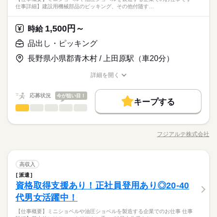
お仕事が対象となります
作業がメインになります。 ▼作業詳細 ●メインライン 重機本
★玉掛け、クレーン、フォークリフト、車輛系建設機械の資格
車OK
寮・社宅
まかない
社員食堂
仕事詳細】建設用機械部品のピッキング、その他付随す…
＜フジアルテのおすすめポイント＞
続きを読む
体に様々な部品の組み付けを行います。 （ドア・キャビン・
続きを読む
がある方は大歓迎！ ★玉掛け＋クレーン、フォークリフト、車
ひとりで
みんなで
仕事の仕方
★関西・関東・東海中心に全国★
アーム・足回りなど） ●サブライン 重機本体への組み付け前
両系建設機械などの資格取得制度あり！（全額補助） ★お友達
メーカー関連
1,500円～
業界
時給
自動車・半導体・食品・家電業界など、
の部品の組立を行います。 （ドア・運転席・アーム・エンジ
同士・カップル応募も大歓迎！ 作業ミスや不良を未然に防ぐた
続きを読む
製造分野を中心に幅広くお仕事をご用意しています。
ンなど） ●サブアッシー 様々な細かい部品の組立や検査を行
土曜 日曜
休日・休暇
しずか
にぎやか
応募資格
職場の様子
め、正しい日本語が必須となるお仕事です。
品出し・ピッキング
未経験OKのお仕事も多数！お気軽にご応募下さい！
います
５勤２休（土日）
製造業未経験の方大歓迎、履歴書不要のリモート面接OKです。
長野県小県郡青木村 / 上田原駅（車20分）
時給 1,600円～
給与
★玉掛け、クレーン、フォークリフト、車輛系建設機械の資格
詳しい募集要項をすべて見る
＜フジアルテのおすすめポイント＞
がある方は大歓迎！ ★玉掛け＋クレーン、フォークリフト、車
月収例28.8万円/時給1600円 内訳：158.4h＋残業10h＋交通費 ※
お仕事の特徴
詳細を開く
★関西・関東・東海中心に全国★
両系建設機械などの資格取得制度あり！（全額補助） ★お友達
残業手当含む ※残業は繁忙期や生産状況により変動あり ※？忙
職種/応募資格
お仕事の特徴
給与/時間/休日
自動車・半導体・食品・家電業界など、
働く人の待遇向上
同士・カップル応募も大歓迎！ 作業ミスや不良を未然に防ぐた
続きを読む
期は20～30時間の残業があり、場合により30時間を超える可能
製造分野を中心に幅広くお仕事をご用意しています。
応募する
応募状況
今が狙い目！
め、正しい日本語が必須となるお仕事です。
性もあります ※研修期間中は時給1500円になります ＼前払い制
高収入
キープする
未経験OKのお仕事も多数！お気軽にご応募下さい！
度使えます／ ご入社後の稼働分で前払い可能です！（規定有）
品出し・ピッキング
続きを読む
職種
低い
高い
多い年齢層
基本特徴
時給 1,600円～
給与
しかも、アプリでカンタンに申請できちゃう♪
詳しい募集要項をすべて見る
【仕事概要】 ミニショベルや油圧ショベルを製造する企業での
未経験OK
新卒・第二
20代活躍
30代活躍
40代活躍
続きを読む
月収例28.8万円/時給1600円 内訳：158.4h＋残業10h＋交通費 ※
お仕事です！ 【仕事詳細】 建設用機械部品のピッキング、その
フジアルテ株式会社
長期
男性
女性
期間・時間
男女の割合
残業手当含む ※残業は繁忙期や生産状況により変動あり ※？忙
職種/応募資格
お仕事の特徴
給与/時間/休日
他付随する業務をお願いします。 建設機械を組み立てるために
正社員登用
働く人の待遇向上
基本特徴
続きを読む
高収入
期は20～30時間の残業があり、場合により30時間を超える可能
使用する各種部品を、部品棚から集めるお仕事です。 ・建設用
8：00～17：00 休憩：10：00～10：10、12：00～12：45、15：
応募する
募集条件
性もあります ※研修期間中は時給1500円になります ＼前払い制
未経験OK
新卒・第二
20代活躍
30代活躍
40代活躍
機械部品のピッキング ※ピッキングとは、棚から部品を取り出
続きを読む
00～15：10 合計65分 ※日勤専属 月残業10h程度※22時以降の
ひとりで
みんなで
仕事の仕方
度使えます／ ご入社後の稼働分で前払い可能です！（規定有）
品出し・ピッキング
続きを読む
職種
して台車で運ぶ作業のことです
高収入
勤務につきましては、18歳以上の方が対象となります。
勤務地固定
主婦・主夫
低い
履歴書不要
WEB登録
高い
多い年齢層
正社員登用
メーカー関連
業界
しかも、アプリでカンタンに申請できちゃう♪
派遣
【仕事概要】 ミニショベルや油圧ショベルを製造する企業での
募集条件
勤務地固定
主婦・主夫
履歴書不要
WEB登録
就業時間・曜日
しずか
続きを読む
にぎやか
資格取得支援あり！正社員登用あり◎20-40
応募資格
続きを読む
職場の様子
お仕事です！ 【仕事詳細】 建設用機械部品のピッキング、その
就業時間・曜日
働き方・環境
長期
男性
女性
期間・時間
男女の割合
残20未満
残20未満
他付随する業務をお願いします。 建設機械を組み立てるために
代男女活躍中！
製造業未経験の方大歓迎、履歴書不要のリモート面接OKです。
続きを読む
使用する各種部品を、部品棚から集めるお仕事です。 ・建設用
ブランクOK
社会保険制度
研修制度
資格支援
8：00～17：00 休憩：10：00～10：10、12：00～12：45、15：
★玉掛け、クレーン、フォークリフト、車輛系建設機械の資格
働き方・環境
＜フジアルテのおすすめポイント＞
【仕事概要】ミニショベルや油圧ショベルを製造する企業でのお仕事 仕事
休日・休暇
機械部品のピッキング ※ピッキングとは、棚から部品を取り出
続きを読む
00～15：10 合計65分 ※日勤専属 月残業10h程度※22時以降の
がある方は大歓迎！ ★玉掛け＋クレーン、フォークリフト、車
ひとりで
みんなで
仕事の仕方