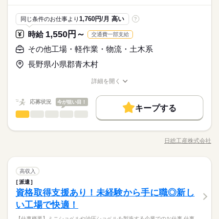
メーカー関連
業界
メーカー社員登用制度有り！
マネーでご利用可能です！ その中でもセブン銀行なら現金へ換
kkw_hfd2304
マイカー通勤OK！交通費支給（上限10万円）！
金可能です♪ 通勤者必見！9月入社の方には18万円の特典あり☆
しずか
にぎやか
応募資格
職場の様子
1,760円/月 高い
同じ条件のお仕事より
?
日勤のみ！土日休み♪大手企業での就業♪
☆大人気☆日勤案件 未経験の方、大歓迎♪イチから教育をして頂
未経験歓迎
けるので、工場で働いたことのない方でも大丈夫
1,550円～
時給
交通費一部支給
時給 1,500円～
給与
詳しい募集要項をすべて見る
【9月入社の方】e-ギフト＆通勤特典あり☆入寮希望者の方はナ
※習熟期間：約31日
その他工場・軽作業・物流・土木系
【月収例】 月収308,235円 時給1500円×7.92h×21日+残業30h
お仕事の特徴
ント寮費無料♪
【交通費】 100,000円迄/月（規定あり） kkw_bcov2105 kkw_bc
メーカー社員登用制度有り！
長野県小県郡青木村
働く人の待遇向上
kkw_hfd2304
ov2106
マイカー通勤OK！交通費支給（上限10万円）！
応募する
高収入
給与UP
入社祝い金など
日勤のみ！土日休み♪大手企業での就業♪
詳細を開く
続きを読む
職種/応募資格
お仕事の特徴
給与/時間/休日
基本特徴
時給 1,500円～
給与
詳しい募集要項をすべて見る
応募状況
今が狙い目！
未経験OK
20代活躍
30代活躍
40代活躍
正社員登用
続きを読む
【月収例】 月収308,235円 時給1500円×7.92h×21日+残業30h
キープする
1ヵ月～3ヵ月
期間・時間
その他工場・軽作業・物流・土木系
職種
【交通費】 100,000円迄/月（規定あり） kkw_bcov2105 kkw_bc
低い
高い
多い年齢層
募集条件
働く人の待遇向上
高収入
給与UP
入社祝い金など
ov2106
［1］08：00～17：00 稼働時間7.92h（休憩1.08h） ■残業平
フォークリフトを使用し部品の供給や運搬のオシゴト 必要な部
応募する
基本特徴
勤務先公開
大量募集
交通費
履歴書不要
WEB登録
均：1.5h/日 ■シフト：日勤 ●友人紹介制度実施中 …紹介した方
材を準備しラインへ供給・運搬するお仕事になります。 小型建
日総工産株式会社
男性
続きを読む
女性
男女の割合
未経験OK
20代活躍
30代活躍
40代活躍
正社員登用
に3万円を支給します。 ※1ヵ月在籍が条件となります ※派遣の
職種/応募資格
お仕事の特徴
給与/時間/休日
設用機械を製造している工場です。 【ポイント】 【復活！！】
WEB選考完結
続きを読む
お仕事が対象となります
募集条件
9月入社の方☆e-ギフト5万円を長野全域でキャンペーン中！！ e
就業時間・曜日
続きを読む
続きを読む
-ギフトはアマゾンギフトカード・PayPay等の電子マネーでご利
続きを読む
勤務先公開
大量募集
交通費
履歴書不要
WEB登録
ひとりで
みんなで
仕事の仕方
1ヵ月～3ヵ月
期間・時間
その他工場・軽作業・物流・土木系
職種
用可能です！ その中でもセブン銀行なら現金へ換金可能です♪
高収入
残20以上
低い
高い
多い年齢層
メーカー関連
業界
WEB選考完結
地元密着おススメ案件通勤者必見！9月入社の方には18万円の特
派遣
［1］08：00～17：00 稼働時間7.92h（休憩1.08h） ■残業平
フォークリフトを使用し部品の供給や運搬のオシゴト 必要な部
働き方・環境
就業時間・曜日
典あり☆ フォークリフト免許をお持ちの方大歓迎！ 免許お持ち
働き方・環境
土曜 日曜
休日・休暇
しずか
にぎやか
資格取得支援あり！未経験から手に職◎新し
応募資格
残20以上
職場の様子
均：1.5h/日 ■シフト：日勤 ●友人紹介制度実施中 …紹介した方
材を準備しラインへ供給・運搬するお仕事になります。 小型建
でなくても就業後に取得も可能☆ 日総工産（株）正社員登用制
男性
女性
男女の割合
社会保険制度
制服あり
禁煙・分煙
バイク自転車
に3万円を支給します。 ※1ヵ月在籍が条件となります ※派遣の
設用機械を製造している工場です。 【ポイント】 【復活！！】
社会保険制度
制服あり
禁煙・分煙
バイク自転車
い工場で快適！
５勤２休（土日）
【必須】 フォークリフト運転技能講習修了者（1ｔ以上） フォ
度有り！転勤は原則ナシ！
続きを読む
お仕事が対象となります
9月入社の方☆e-ギフト5万円を長野全域でキャンペーン中！！ e
ークリフト運転の業務特別教育（1ｔ未満） ※習熟期間：約31日
車OK
寮・社宅
まかない
社員食堂
車OK
寮・社宅
まかない
社員食堂
【9月入社の方】e-ギフト＆通勤特典あり☆高時給！時給1550円
続きを読む
【仕事概要】ミニショベルや油圧ショベルを製造する企業でのお仕事 仕事