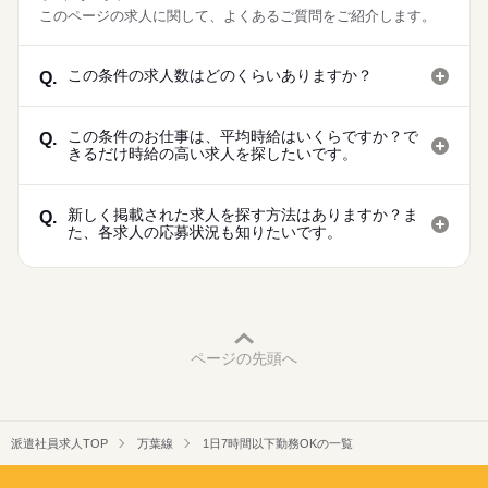
このページの求人に関して、よくあるご質問をご紹介します。
この条件の求人数はどのくらいありますか？
Q.
この条件のお仕事は、平均時給はいくらですか？で
Q.
きるだけ時給の高い求人を探したいです。
新しく掲載された求人を探す方法はありますか？ま
Q.
た、各求人の応募状況も知りたいです。
ページの先頭へ
派遣社員求人TOP
万葉線
1日7時間以下勤務OKの一覧