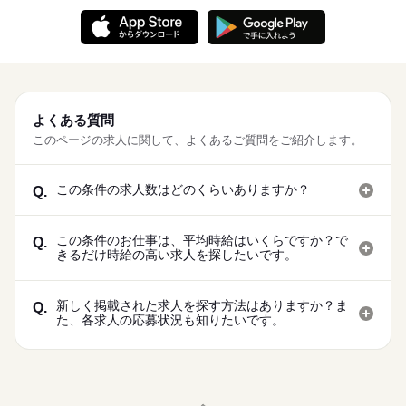
よくある質問
このページの求人に関して、よくあるご質問をご紹介します。
この条件の求人数はどのくらいありますか？
Q.
この条件のお仕事は、平均時給はいくらですか？で
Q.
きるだけ時給の高い求人を探したいです。
新しく掲載された求人を探す方法はありますか？ま
Q.
た、各求人の応募状況も知りたいです。