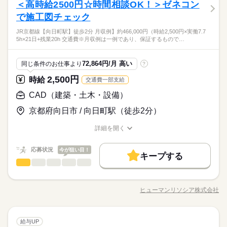
＜高時給2500円☆時間相談OK！＞ゼネコン
で施工図チェック
JR京都線【向日町駅】徒歩2分 月収例】約466,000円（時給2,500円×実働7.7
5h×21日+残業20h 交通費※月収例は一例であり、保証するもので…
72,864円/月 高い
同じ条件のお仕事より
?
2,500円
時給
交通費一部支給
CAD（建築・土木・設備）
京都府向日市 / 向日町駅（徒歩2分）
詳細を開く
職種/応募資格
お仕事の特徴
給与/時間/休日
応募状況
今が狙い目！
キープする
CAD（建築・土木・設備）
職種
低い
高い
多い年齢層
大手建設会社での施工図に関わる業務をお任せします。駅前の
再開発工事を行っており、集合住宅の建設現場の現場事務所で
ヒューマンリソシア株式会社
男性
女性
男女の割合
職種/応募資格
お仕事の特徴
給与/時間/休日
の勤務となります。主に協力会社からの図面のチェックを行
続きを読む
い、チェックバックを行っていただきます。また図面の修正に
関しての打ち合わせにも参加して頂きます。過去、施工図作成
続きを読む
しずか
にぎやか
職場の様子
CAD（建築・土木・設備）
職種
をされたご経験が役に立つチャンス！ ●施工図チェック、朱書き
給与UP
低い
高い
多い年齢層