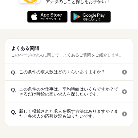
アナタのしごと探しをお手伝い！
よくある質問
このページの求人に関して、よくあるご質問をご紹介します。
この条件の求人数はどのくらいありますか？
Q.
この条件のお仕事は、平均時給はいくらですか？で
Q.
きるだけ時給の高い求人を探したいです。
新しく掲載された求人を探す方法はありますか？ま
Q.
た、各求人の応募状況も知りたいです。