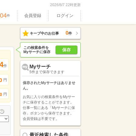
2026/8/7 22時更新
704
会員登録
ログイン
件
0
キープ中のお仕事
件
この検索条件を
保存
Myサーチに保存
4
件
Myサーチ
5件まで保存できます
0
円
保存されたMyサーチはありませ
ん。
円
0
お気に入りの検索条件をMyサー
チに保存することができます。
仕事一覧にある「Myサーチに保
存」ボタンから保存できます。
会員登録は不要です。
最近検索した条件