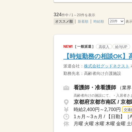
324
件中 / 1～20件を表示
表
オススメ順
新着順
時給順
NEW!
[ 一般派遣 ]
高収入
給与UP
【時短勤務の相談OK】
派遣会社：
株式会社グッドネクスト
勤務先名：高齢者向け介護施設
看護師・准看護師
（業界
高齢者向けの施設にて、・入居者さま
京都府京都市南区 / 京都
時給2,400円～2,700円
交通
月曜 火曜 水曜 木曜 金曜 