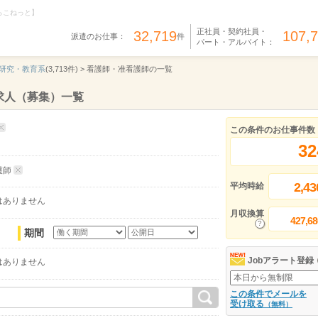
らこねっと】
正社員・契約社員・
32,719
107,
派遣のお仕事：
件
パート・アルバイト：
研究・教育系
(3,713件) >
看護師・准看護師の一覧
求人（募集）一覧
この条件のお仕事件数
32
護師
2,43
平均時給
はありません
月収換算
427,68
期間
Jobアラート登録
はありません
この条件でメールを
受け取る
（無料）