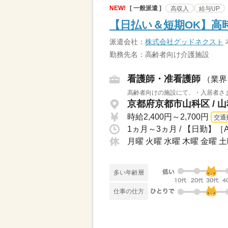
NEW!
[ 一般派遣 ]
高収入
給与UP
【日払い＆短期OK】高時
派遣会社：
株式会社グッドネクスト
勤務先名：高齢者向け介護施設
看護師・准看護師
（業界
高齢者向けの施設にて、・入居者さま
京都府京都市山科区 / 
時給2,400円～2,700円
交通
月曜 火曜 水曜 木曜 金曜 
多い年齢層
仕事の仕方