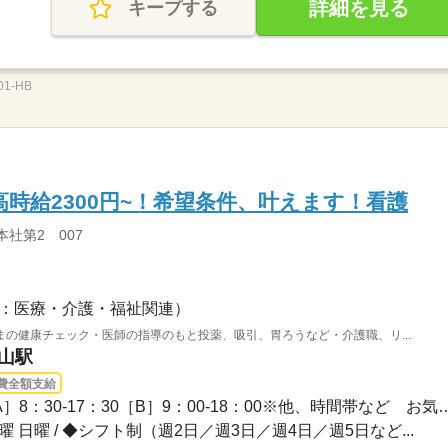
詳細を見る
キープする
1-HB
高時給2300円~！希望条件、叶えます！看護
本社第2 007
：医療・介護・福祉関連）
の健康チェック・医師の指導のもと投薬、吸引、胃ろうなど・介護職、リ...
東山駅
費全額支給
1ヵ月～3ヵ月 / 【日勤】［A］8：30-17：30［B］9：00
土曜 日曜 / ◆シフト制（週2日／週3日／週4日／週5日など...