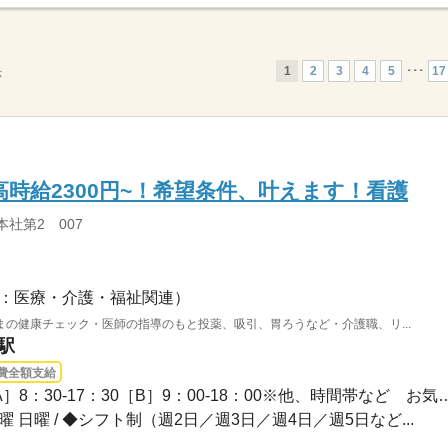
1
2
3
4
5
･･･
17
示
高時給2300円~！希望条件、叶えます！看護
本社第2 007
：医療・介護・福祉関連）
の健康チェック・医師の指導のもと投薬、吸引、胃ろうなど・介護職、リ...
駅
費全額支給
1ヵ月～3ヵ月 / 【日勤】［A］8：30-17：30［B］9：00
土曜 日曜 / ◆シフト制（週2日／週3日／週4日／週5日など...