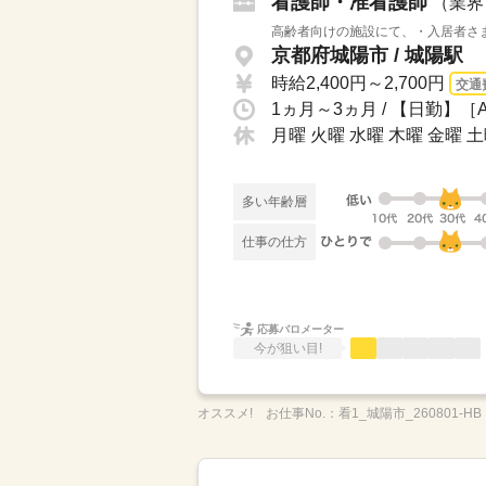
看護師・准看護師
（業界
高齢者向けの施設にて、・入居者さま
京都府城陽市 / 城陽駅
時給2,400円～2,700円
交通
月曜 火曜 水曜 木曜 金曜 
多い年齢層
仕事の仕方
応募バロメーター
今が狙い目!
オススメ!
お仕事No.：
看1_城陽市_260801-HB