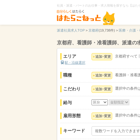
社員・派遣・パートのお仕事・求人情報を探すなら【はた
派遣社員求人TOP
>
京都府
(19,738件) >
医療・介護・
京都府、看護師・准看護師、派遣の
エリア
京都府すべて
追加･変更
駅・沿線選択
職種
看護師・准看
追加･変更
こだわり
選択中の条件
追加･変更
給与
雇用形態
選択中の条件
追加･変更
キーワード