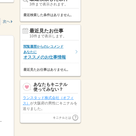
3件まで表示されます。
最近検索した条件はありません。
次へ
最近見たお仕事
10件まで表示します。
閲覧履歴からのレコメンド
あなたに
オススメのお仕事情報
最近見たお仕事はありません。
あなたもキニナル
使ってみない？
ランスタッド株式会社（オフィ
ス）
が大阪府の男性にキニナルを
送りました。
大阪府の女性が
トランスコスモス
キニナルとは
-18：00※他、時間帯など お気軽...
パートナーズ株式会社
にキニナル
を送りました。