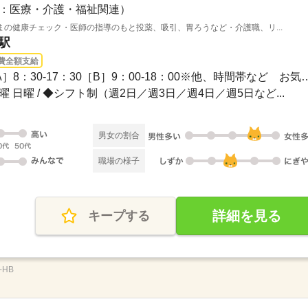
：医療・介護・福祉関連）
の健康チェック・医師の指導のもと投薬、吸引、胃ろうなど・介護職、リ...
駅
費全額支給
1ヵ月～3ヵ月 / 【日勤】［A］8：30-17：30［B］9：00
土曜 日曜 / ◆シフト制（週2日／週3日／週4日／週5日など...
男女の割合
職場の様子
詳細を見る
キープする
-HB