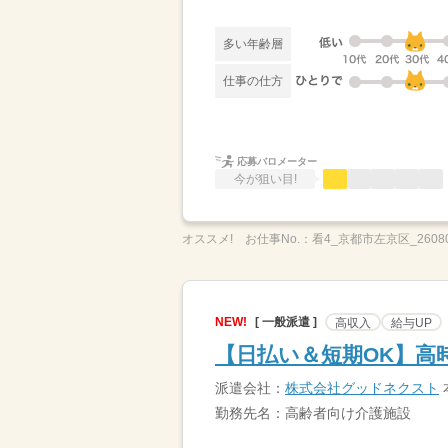
多い年齢層
仕事の仕方
応募バロメーター
今が狙い目!
オススメ!
お仕事No.：
看4_京都市左京区_26080
NEW!
[ 一般派遣 ]
高収入
給与UP
【日払い＆短期OK】高時
派遣会社：
株式会社グッドネクスト
勤務先名：高齢者向け介護施設