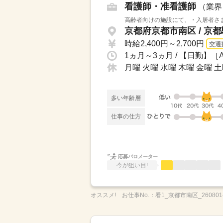
看護師・准看護師
（業界
高齢者向けの施設にて、・入居者さま
京都府京都市南区 / 京都
時給2,400円～2,700円
交通
月曜 火曜 水曜 木曜 金曜 
多い年齢層
仕事の仕方
応募バロメーター
今が狙い目!
オススメ!
お仕事No.：
看1_京都市南区_260801