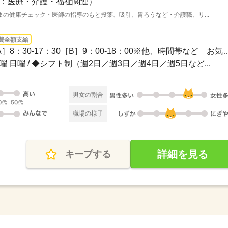
：医療・介護・福祉関連）
の健康チェック・医師の指導のもと投薬、吸引、胃ろうなど・介護職、リ...
費全額支給
1ヵ月～3ヵ月 / 【日勤】［A］8：30-17：30［B］9：00
土曜 日曜 / ◆シフト制（週2日／週3日／週4日／週5日など...
男女の割合
職場の様子
詳細を見る
キープする