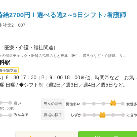
給2700円！選べる週2～5日シフト♪看護師
本社第2 007
：医療・介護・福祉関連）
の健康チェック・医師の指導のもと投薬、吸引、胃ろうなど・介護職、リ...
山科駅
費全額支給
1ヵ月～3ヵ月 / 【日勤】［A］8：30-17：30［B］9：00
土曜 日曜 / ◆シフト制（週2日／週3日／週4日／週5日など...
男女の割合
職場の様子