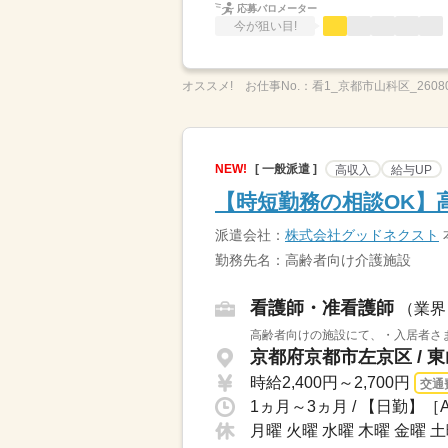
応募バロメーター
今が狙い目!
オススメ!
お仕事No.：
看1_京都市山科区_26080
NEW!
[ 一般派遣 ]
高収入
給与UP
【時短勤務の相談OK】
派遣会社：
株式会社グッドネクスト
勤務先名：高齢者向け介護施設
看護師・准看護師
（業界
高齢者向けの施設にて、・入居者さま
京都府京都市左京区 / 
時給2,400円～2,700円
交通
月曜 火曜 水曜 木曜 金曜 