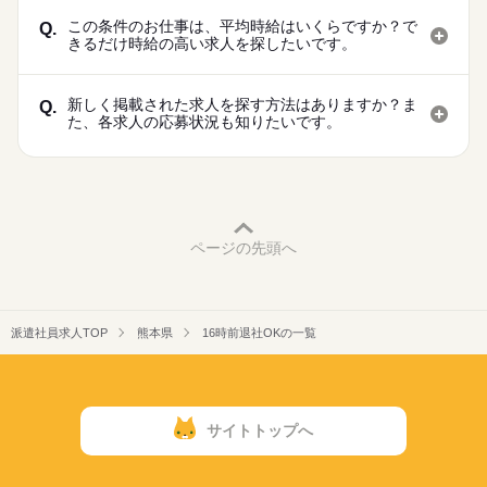
この条件のお仕事は、平均時給はいくらですか？で
Q.
きるだけ時給の高い求人を探したいです。
新しく掲載された求人を探す方法はありますか？ま
Q.
た、各求人の応募状況も知りたいです。
ページの先頭へ
派遣社員求人TOP
熊本県
16時前退社OKの一覧
サイトトップへ