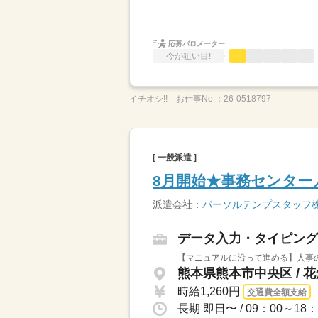
応募バロメーター
今が狙い目!
イチオシ!!
お仕事No.：
26-0518797
[ 一般派遣 ]
8月開始★事務センター
派遣会社：
パーソルテンプスタッフ
データ入力・タイピング
【マニュアルに沿って進める】人事のサ
熊本県熊本市中央区 / 
時給1,260円
交通費全額支給