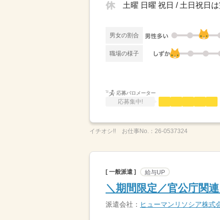
土曜 日曜 祝日 / 土日祝
男女の割合
職場の様子
応募バロメーター
応募集中!
イチオシ!!
お仕事No.：
26-0537324
[ 一般派遣 ]
給与UP
＼期間限定／官公庁関連
派遣会社：
ヒューマンリソシア株式