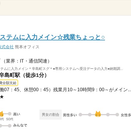
整
ステムに入力メイン☆残業ちょっと○
株式会社
熊本オフィス
（業界：IT・通信関連）
テムに入力メイン＊辛島町スグ＊●専用システムへ受注データの入力●納期調...
西辛島町駅（徒歩1分）
費全額支給
長期 / 09：00～17：30（実働07：45、休憩00：45）残業月10
み★
男女の割合