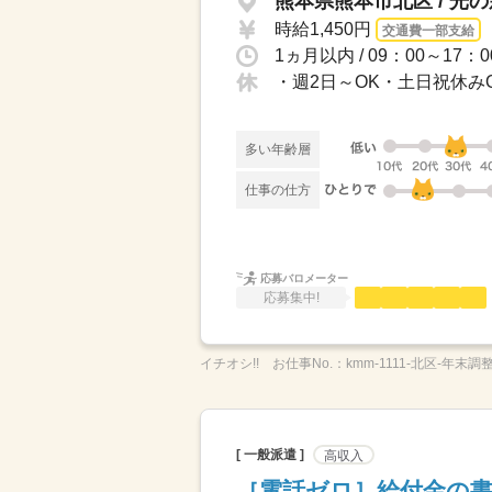
熊本県熊本市北区 / 光
時給1,450円
交通費一部支給
・週2日～OK・土日祝休み
多い年齢層
仕事の仕方
応募バロメーター
応募集中!
イチオシ!!
お仕事No.：
kmm-1111-北区-年末調
[ 一般派遣 ]
高収入
［電話ゼロ］給付金の書