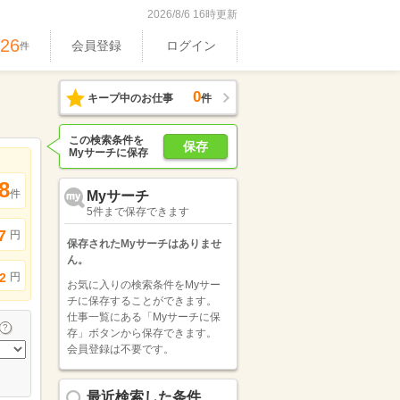
2026/8/6 16時更新
026
会員登録
ログイン
件
0
キープ中のお仕事
件
この検索条件を
保存
Myサーチに保存
8
件
Myサーチ
5件まで保存できます
7
円
保存されたMyサーチはありませ
ん。
円
2
お気に入りの検索条件をMyサー
チに保存することができます。
仕事一覧にある「Myサーチに保
存」ボタンから保存できます。
会員登録は不要です。
最近検索した条件