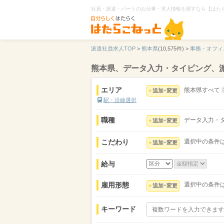
社員・派遣・パートのお仕事・求人情報を探すなら【はた
派遣社員求人TOP
>
熊本県
(10,575件) >
事務・オフィ
熊本県、データ入力・タイピング、
エリア
熊本県すべて
追加･変更
駅・沿線選択
職種
データ入力・
追加･変更
こだわり
選択中の条件
追加･変更
給与
雇用形態
選択中の条件
追加･変更
キーワード