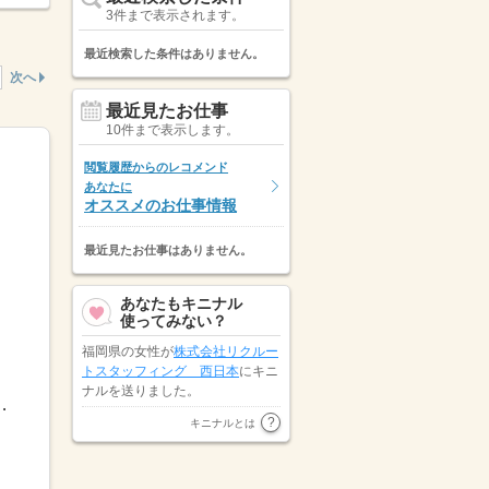
3件まで表示されます。
最近検索した条件はありません。
次へ
最近見たお仕事
10件まで表示します。
閲覧履歴からのレコメンド
あなたに
オススメのお仕事情報
最近見たお仕事はありません。
あなたもキニナル
使ってみない？
福岡県の女性が
株式会社リクルー
トスタッフィング 西日本
にキニ
ナルを送りました。
：00～21：00＼様々なシフト準備しており...
熊本県の女性が
株式会社キャリ
キニナルとは
ア SW事業本部
にキニナルを送
りました。