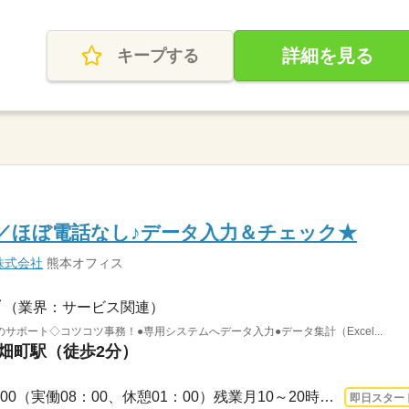
詳細を見る
キープする
／ほぼ電話なし♪データ入力＆チェック★
株式会社
熊本オフィス
（業界：サービス関連）
ポート◇コツコツ事務！●専用システムへデータ入力●データ集計（Excel...
花畑町駅（徒歩2分）
長期 即日〜 / 09：00～18：00（実働08：00、休憩01：00）残業月10～20時間残業ある日...
即日スター