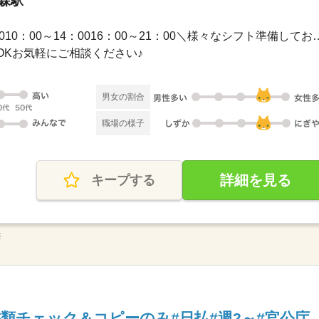
の森駅
1ヵ月以内 / 09：00～17：0010：00～14：0016
OKお気軽にご相談ください♪
男女の割合
職場の様子
詳細を見る
キープする
整
類チェック＆コピーのみ#日払#週2～#官公庁