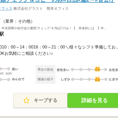
オフィス
株式会社グラスト 熊本オフィス
（業界：その他）
末調整や給付金の書類”チェック”＆”転記”のみ！【 具体的には 】年...
駅
1ヵ月以内 / 09：00～17：0010：00～14：0016
OKお気軽にご相談ください♪
男女の割合
職場の様子
詳細を見る
キープする