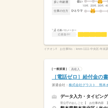
多い年齢層
仕事の仕方
応募バロメーター
応募集中!
イチオシ!!
お仕事No.：
kmm-1111-中央区-年末
[ 一般派遣 ]
高収入
［電話ゼロ］給付金の書
派遣会社：
株式会社グラスト 熊本
データ入力・タイピング
官公庁のおしごと【 お仕事内容 】年