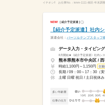
イチオシ!!
お仕事No.：
kmm-1111-南区-年末調
NEW!
[ 紹介予定派遣 ]
?
【紹介予定派遣】社内シ
派遣会社：
パーソルテンプスタッフ
データ入力・タイピング
8月開始★《紹介予定派遣》社内シス
熊本県熊本市中央区 / 
時給1,100円～1,150円
交通
土曜 日曜 祝日 / 土日祝休
多い年齢層
仕事の仕方