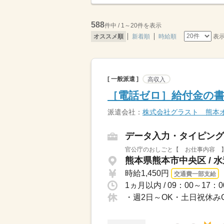
588
件中 / 1～20件を表示
表
オススメ順
新着順
時給順
[ 一般派遣 ]
高収入
［電話ゼロ］給付金の書
派遣会社：
株式会社グラスト 熊本
データ入力・タイピング
官公庁のおしごと【 お仕事内容 】年
熊本県熊本市中央区 / 
時給1,450円
交通費一部支給
・週2日～OK・土日祝休み