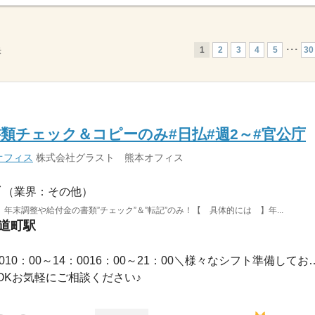
1
2
3
4
5
･･･
30
示
類チェック＆コピーのみ#日払#週2～#官公庁
オフィス
株式会社グラスト 熊本オフィス
（業界：その他）
末調整や給付金の書類”チェック”＆”転記”のみ！【 具体的には 】年...
水道町駅
1ヵ月以内 / 09：00～17：0010：00～14：0016
OKお気軽にご相談ください♪