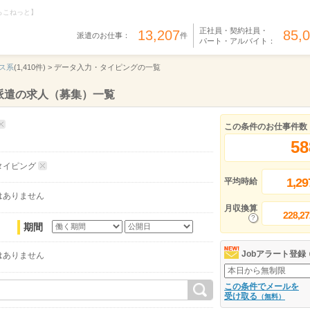
らこねっと】
正社員・契約社員・
13,207
85,
派遣のお仕事：
件
パート・アルバイト：
ス系
(1,410件) >
データ入力・タイピングの一覧
派遣の求人（募集）一覧
この条件のお仕事件数
58
タイピング
1,29
平均時給
はありません
月収換算
228,27
期間
Jobアラート登録
はありません
この条件でメールを
受け取る
（無料）