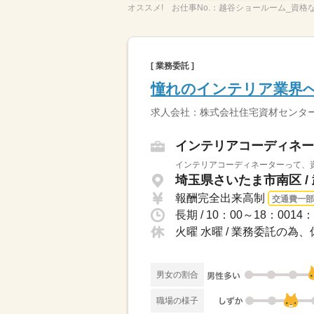
オススメ!
お仕事No.：
越谷ショールーム_資格
[ 業務委託 ]
憧れのインテリア業界
求人会社：株式会社住宅資材センタ
インテリアコーディネー
インテリアコーディネーターって、資
埼玉県さいたま市南区 /
報酬完全出来高制
交通費一部
火曜 水曜 / 業務委託の為
男女の割合
職場の様子