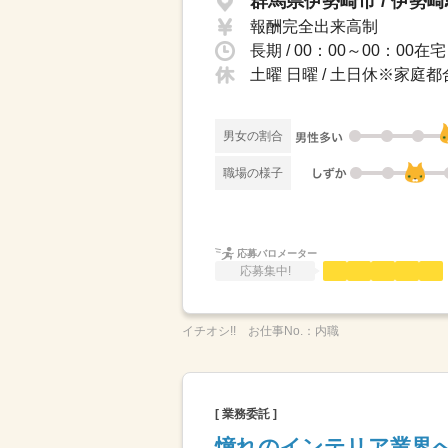
群馬県伊勢崎市 / 伊勢
報酬完全出来高制
長期 / 00：00～00：
土曜 日曜 / 土日休※家庭
男女の割合
職場の様子
応募バロメーター
応募集中!
イチオシ!!
お仕事No.：
内職
[ 業務委託 ]
憧れのインテリア業界