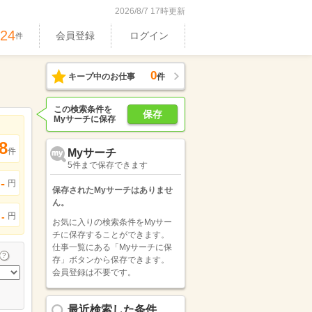
2026/8/7 17時更新
524
会員登録
ログイン
件
0
キープ中のお仕事
件
この検索条件を
保存
Myサーチに保存
8
件
Myサーチ
5件まで保存できます
-
円
保存されたMyサーチはありませ
ん。
円
-
お気に入りの検索条件をMyサー
チに保存することができます。
仕事一覧にある「Myサーチに保
存」ボタンから保存できます。
会員登録は不要です。
最近検索した条件