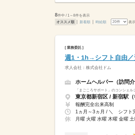
8
件中 / 1～8件を表示
表
オススメ順
新着順
時給順
[ 業務委託 ]
週1・1h→シフト自由／
求人会社：株式会社ドム
ホームヘルパー（訪問介
「まごころサポート」のコンシェルジ
東京都新宿区 / 新宿駅
報酬完全出来高制
月曜 火曜 水曜 木曜 金曜 