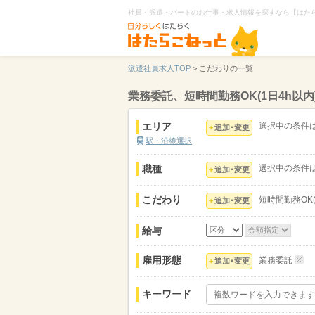
社員・派遣・パートのお仕事・求人情報を探すなら【はた
派遣社員求人TOP
>
こだわりの一覧
業務委託、短時間勤務OK(1日4h以
エリア
選択中の条件
追加･変更
駅・沿線選択
職種
選択中の条件
追加･変更
こだわり
短時間勤務OK(
追加･変更
給与
雇用形態
業務委託
追加･変更
キーワード