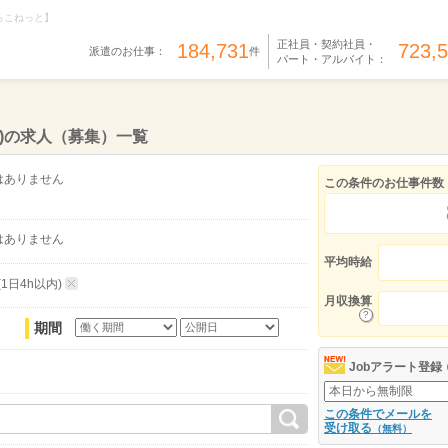
らこねっと】
正社員・契約社員・
184,731
723,
派遣のお仕事：
件
パート・アルバイト：
内)の求人（募集）一覧
はありません
この条件のお仕事件数
はありません
平均時給
1日4h以内)
月収換算
期間
Jobアラート登録
この条件でメールを
受け取る
（無料）