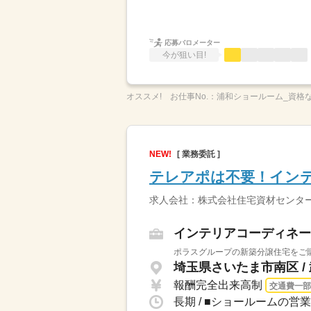
応募バロメーター
今が狙い目!
オススメ!
お仕事No.：
浦和ショールーム_資格
NEW!
[ 業務委託 ]
テレアポは不要！イン
求人会社：株式会社住宅資材センタ
インテリアコーディネー
ポラスグループの新築分譲住宅をご購
埼玉県さいたま市南区 /
報酬完全出来高制
交通費一部