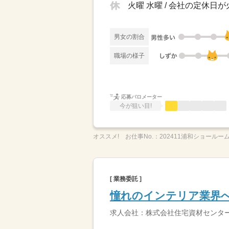
火曜 水曜 / 会社の定休日
男女の割合
職場の様子
応募バロメーター
今が狙い目!
オススメ!
お仕事No.：
202411浦和ショールーム
[ 業務委託 ]
憧れのインテリア業界
求人会社：株式会社住宅資材センタ