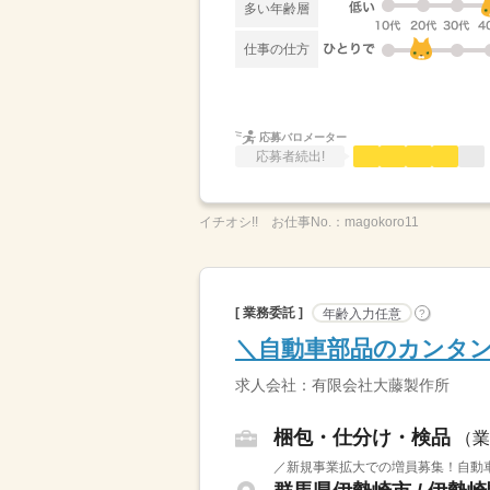
多い年齢層
仕事の仕方
応募バロメーター
応募者続出!
イチオシ!!
お仕事No.：
magokoro11
[ 業務委託 ]
年齢入力任意
?
＼自動車部品のカンタン
求人会社：有限会社大藤製作所
梱包・仕分け・検品
（業
／新規事業拡大での増員募集！自動車