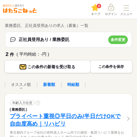
0
キープ
ログイン
メニュー
業務委託、正社員登用ありの求人（募集）一覧
正社員登用あり / 業務委託
条件変更
2
( 平均時給：-円 )
件
この条件の
新着を受け取る
この条件を保存
オススメ順
新着順
時給順
年齢入力任意
?
業務委託
プライベート重視◎平日のみ/半日だけOKで
自由度高め｜リハビリ
東京都内グループ会社の有料老人ホーム内での個別・集団リハビリ業務をお