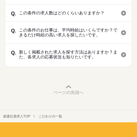
この条件の求人数はどのくらいありますか？
Q.
この条件のお仕事は、平均時給はいくらですか？で
Q.
きるだけ時給の高い求人を探したいです。
新しく掲載された求人を探す方法はありますか？ま
Q.
た、各求人の応募状況も知りたいです。
ページの先頭へ
派遣社員求人TOP
こだわりの一覧