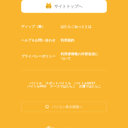
サイトトップへ
ディップ（株）
はたらこねっととは
ヘルプ＆お問い合わせ
利用規約
利用者情報の外部送信に
プライバシーポリシー
ついて
バイトル
スポットバイトル
バイトルNEXT
バイトルPRO
ナースではたらこ
介護ではたらこ
パソコン表示画面へ