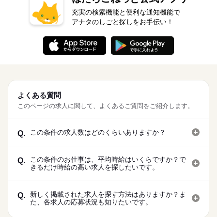
50代活躍
人材紹介
正社員登用
通費：規定支給 休暇制度：有給休暇 異動・転勤：あり 福
募集条件
09：00 ～ 18：00 ＊休憩60分
充実の検索機能と便利な通知機能で
勤務地固定
主婦・主夫
WEB登録
シフト休
利厚生：各種保険完備 正社員登用制度：あり
シフト勤務
続きを読む
アナタのしごと探しをお手伝い！
就業時間・曜日
［残業予定］ 10h ～ 40h/月程度 ＊業務状況による
働き方・環境
［勤務曜日］ 月～日 週5日勤務
残20未満
残20以上
平日休み
家庭都合休可
※担当プロジェクトにより勤務曜日が異なります。
大手企業
ブランクOK
社会保険制度
研修制度
シフト勤務
日払い
週払い
禁煙・分煙
駅5分以内
社員食堂
休日・休暇
働き方・環境
派遣活躍中
英語不要
シフト休
大手企業
ブランクOK
社会保険制度
研修制度
活かせるスキル
日払い
週払い
禁煙・分煙
駅5分以内
社員食堂
［勤務曜日］ 月～日 週5日勤務
よくある質問
※担当プロジェクトにより勤務曜日が異なります。
Excel
派遣活躍中
英語不要
このページの求人に関して、よくあるご質問をご紹介します。
活かせるスキル
Excel
この条件の求人数はどのくらいありますか？
Q.
この条件のお仕事は、平均時給はいくらですか？で
Q.
きるだけ時給の高い求人を探したいです。
新しく掲載された求人を探す方法はありますか？ま
Q.
た、各求人の応募状況も知りたいです。