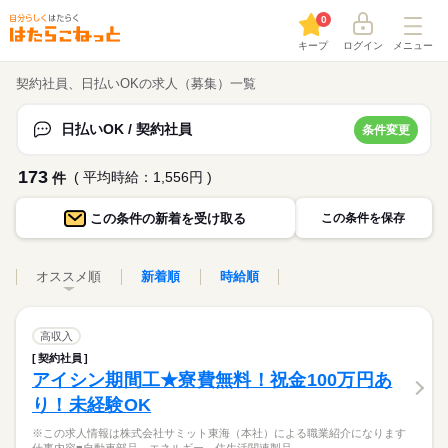
0
キープ
ログイン
メニュー
契約社員、日払いOKの求人（募集）一覧
日払いOK / 契約社員
条件変更
173
( 平均時給：1,556円 )
件
この条件の
新着を受け取る
この条件を保存
オススメ順
新着順
時給順
高収入
契約社員
アイシン期間工★寮費無料！祝金100万円あ
り！未経験OK
※この求人情報は株式会社サミット東海（本社）による職業紹介になります