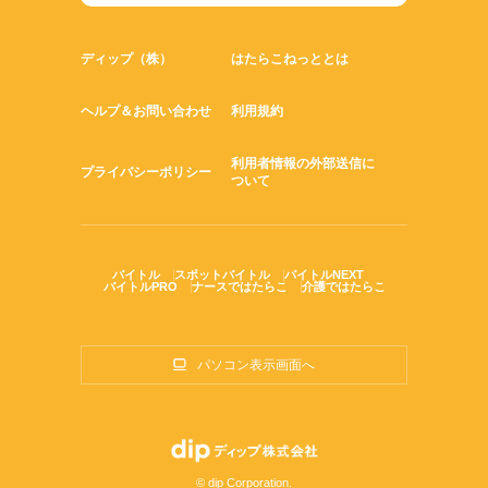
ディップ（株）
はたらこねっととは
ヘルプ＆お問い合わせ
利用規約
利用者情報の外部送信に
プライバシーポリシー
ついて
バイトル
スポットバイトル
バイトルNEXT
バイトルPRO
ナースではたらこ
介護ではたらこ
パソコン表示画面へ
© dip Corporation.