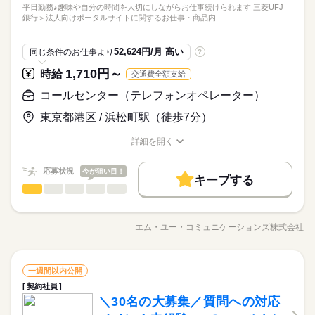
平日勤務♪趣味や自分の時間を大切にしながらお仕事続けられます 三菱UFJ
銀行＞法人向けポータルサイトに関するお仕事・商品内…
52,624円/月 高い
同じ条件のお仕事より
?
1,710円～
時給
交通費全額支給
コールセンター（テレフォンオペレーター）
東京都港区 / 浜松町駅（徒歩7分）
詳細を開く
職種/応募資格
お仕事の特徴
給与/時間/休日
応募状況
今が狙い目！
キープする
コールセンター（テレフォンオペレーター）
職種
低い
高い
多い年齢層
平日勤務♪趣味や自分の時間を大切にしながらお仕事続けられま
す。 ＜三菱UFJ銀行＞ 法人向けポータルサイトに関するお仕事
エム・ユー・コミュニケーションズ株式会社
男性
女性
男女の割合
職種/応募資格
お仕事の特徴
給与/時間/休日
・商品内容や手続き方法等のお問合せ（受電） ・申込内容等の
続きを読む
確認連絡（架電） ・PC端末への入力 等 ＊一人当たりの受発
信件数：25件程度/日
続きを読む
ひとりで
みんなで
仕事の仕方
コールセンター（テレフォンオペレーター）
職種
一週間以内公開
低い
高い
多い年齢層
金融関連
業界
契約社員
平日勤務♪趣味や自分の時間を大切にしながらお仕事続けられま
しずか
にぎやか
応募資格
＼30名の大募集／質問への対応
職場の様子
す。 ＜三菱UFJ銀行＞ 法人向けポータルサイトに関するお仕事
男性
女性
男女の割合