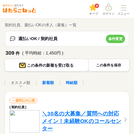
0
キープ
ログイン
メニュー
契約社員、週払いOKの求人（募集）一覧
週払いOK / 契約社員
条件変更
309
( 平均時給：1,450円 )
件
この条件の
新着を受け取る
この条件を保存
オススメ順
新着順
時給順
一週間以内公開
契約社員
＼30名の大募集／質問への対応
メイン！未経験OKのコールセン
ター