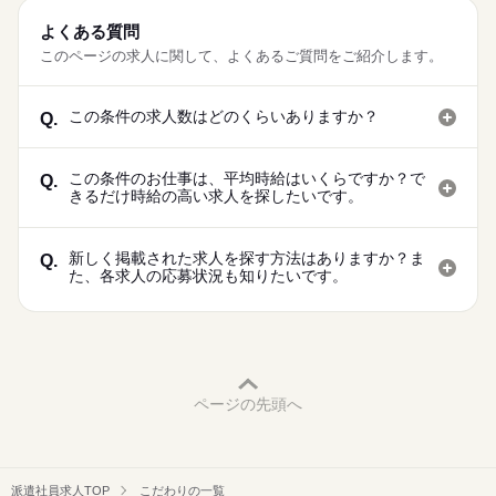
よくある質問
このページの求人に関して、よくあるご質問をご紹介します。
この条件の求人数はどのくらいありますか？
Q.
この条件のお仕事は、平均時給はいくらですか？で
Q.
きるだけ時給の高い求人を探したいです。
新しく掲載された求人を探す方法はありますか？ま
Q.
た、各求人の応募状況も知りたいです。
ページの先頭へ
派遣社員求人TOP
こだわりの一覧