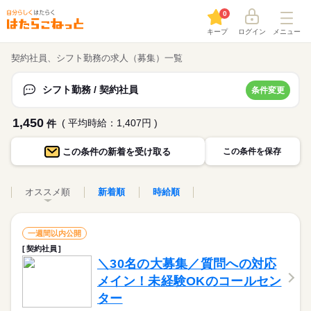
0
キープ
ログイン
メニュー
契約社員、シフト勤務の求人（募集）一覧
シフト勤務 / 契約社員
条件変更
1,450
( 平均時給：1,407円 )
件
この条件の
新着を受け取る
この条件を保存
オススメ順
新着順
時給順
一週間以内公開
契約社員
＼30名の大募集／質問への対応
メイン！未経験OKのコールセン
ター