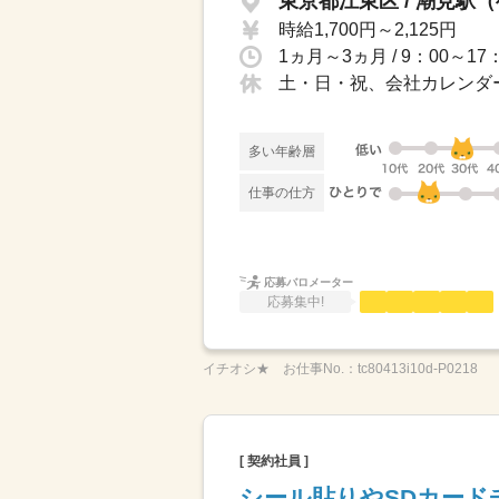
東京都江東区 / 潮見駅（
時給1,700円～2,125円
1ヵ月～3ヵ月 / 9：00～
土・日・祝、会社カレンダ
多い年齢層
仕事の仕方
応募バロメーター
応募集中!
イチオシ★
お仕事No.：
tc80413i10d-P0218
[ 契約社員 ]
シール貼りやSDカード