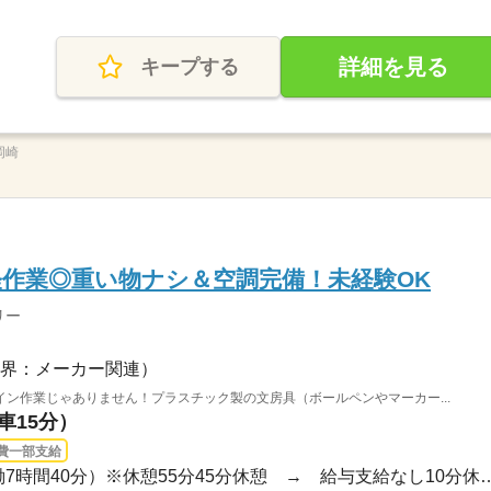
詳細を見る
キープする
岡崎
作業◎重い物ナシ＆空調完備！未経験OK
リー
界：メーカー関連）
ン作業じゃありません！プラスチック製の文房具（ボールペンやマーカー...
車15分）
費一部支給
長期 / 17：15～1：40（実働7時間40分）※休憩55分45