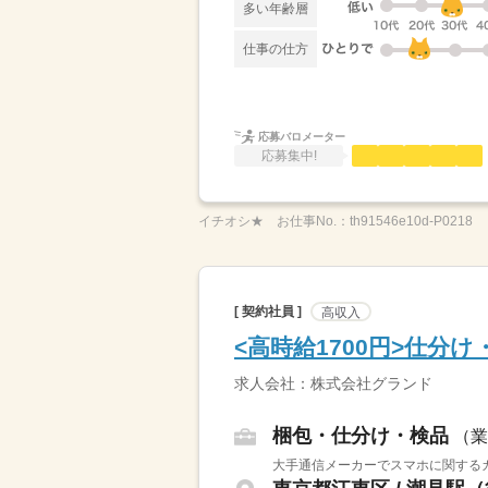
多い年齢層
仕事の仕方
応募バロメーター
応募集中!
イチオシ★
お仕事No.：
th91546e10d-P0218
[ 契約社員 ]
高収入
<高時給1700円>仕分
求人会社：株式会社グランド
梱包・仕分け・検品
（業
大手通信メーカーでスマホに関するカ