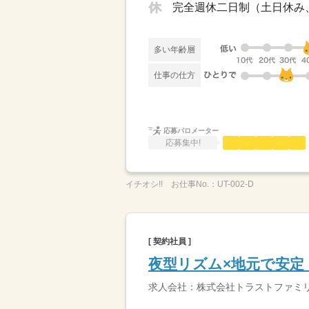
多い年齢層
仕事の仕方
応募バロメーター
応募集中!
イチオシ!!
お仕事No.：
UT-002-D
[ 契約社員 ]
夜型リズム×地元で安定
求人会社：株式会社トラストファミ