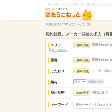
社員・派遣・パートのお仕事・求人情報を探すなら【はた
派遣社員求人TOP
>
こだわりの一覧
契約社員、メーカー関連の求人（募
エリア
選択中の条件
追加･変更
駅・沿線選択
職種
選択中の条件
追加･変更
こだわり
メーカー関連
追加･変更
給与
雇用形態
契約社員
追加･変更
キーワード