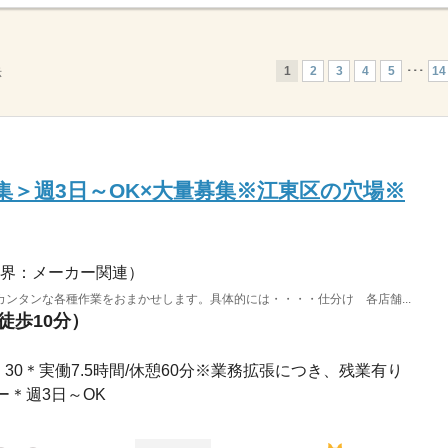
1
2
3
4
5
･･･
14
示
集＞週3日～OK×大量募集※江東区の穴場※
界：メーカー関連）
ンタンな各種作業をおまかせします。具体的には・・・・仕分け 各店舗...
徒歩10分）
17：30＊実働7.5時間/休憩60分※業務拡張につき、残業有り
＊週3日～OK