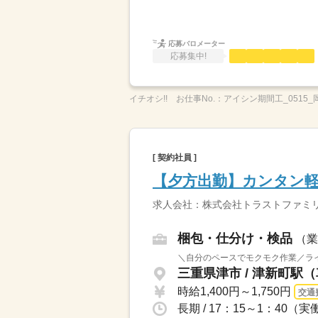
応募バロメーター
応募集中!
イチオシ!!
お仕事No.：
アイシン期間工_0515_
[ 契約社員 ]
【夕方出勤】カンタン軽
求人会社：株式会社トラストファミ
梱包・仕分け・検品
（業
＼自分のペースでモクモク作業／ライ
三重県津市 / 津新町駅（
時給1,400円～1,750円
交通