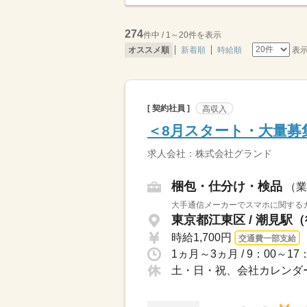
274
件中 / 1～20件を表示
表
オススメ順
新着順
時給順
[ 契約社員 ]
高収入
＜8月スタート・大量募
求人会社：株式会社グランド
梱包・仕分け・検品
（業
大手通信メーカーでスマホに関するカ
東京都江東区 / 潮見駅（
時給1,700円
交通費一部支給
1ヵ月～3ヵ月 / 9：00～
土・日・祝、会社カレンダー