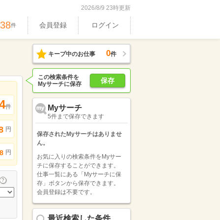
2026/8/9 23時更新
538
会員登録
ログイン
件
0
キープ中のお仕事
件
この検索条件を
保存
Myサーチに保存
4
件
Myサーチ
5件まで保存できます
8
円
保存されたMyサーチはありませ
ん。
円
8
お気に入りの検索条件をMyサー
チに保存することができます。
仕事一覧にある「Myサーチに保
存」ボタンから保存できます。
会員登録は不要です。
最近検索した条件