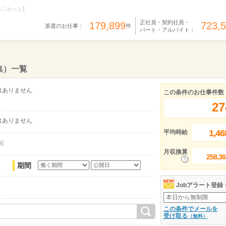
らこねっと】
正社員・契約社員・
179,899
723,
派遣のお仕事：
件
パート・アルバイト：
集）一覧
はありません
この条件のお仕事件数
27
はありません
1,46
平均時給
月収換算
258,36
期間
Jobアラート登録
この条件でメールを
受け取る
（無料）