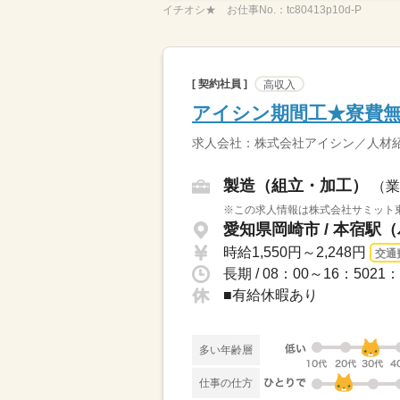
イチオシ★
お仕事No.：
tc80413p10d-P
[ 契約社員 ]
高収入
アイシン期間工★寮費無
求人会社：株式会社アイシン／人材
製造（組立・加工）
（業
※この求人情報は株式会社サミット東
愛知県岡崎市 / 本宿駅（
時給1,550円～2,248円
交通
長期 / 08：00～16：50
■有給休暇あり
多い年齢層
仕事の仕方