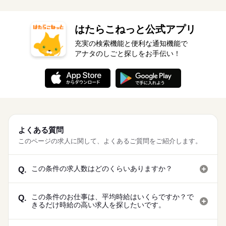
続きを読む
休日・休暇
はたらこねっと公式アプリ
◇土日祝休み ※勤務先によって異なります。 ◇有給休暇あり
（入社6ヵ月後に10日付与） ◇産休・育休制度あり 休日多めの
充実の検索機能と便利な通知機能で
職場が多いでが、 月給制なので給料は安定です！
アナタのしごと探しをお手伝い！
続きを読む
よくある質問
このページの求人に関して、よくあるご質問をご紹介します。
この条件の求人数はどのくらいありますか？
Q.
この条件のお仕事は、平均時給はいくらですか？で
Q.
きるだけ時給の高い求人を探したいです。