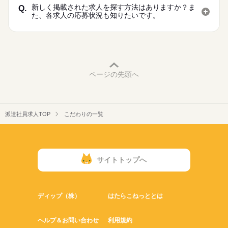
新しく掲載された求人を探す方法はありますか？ま
Q.
た、各求人の応募状況も知りたいです。
ページの先頭へ
派遣社員求人TOP
こだわりの一覧
サイトトップへ
ディップ（株）
はたらこねっととは
ヘルプ＆お問い合わせ
利用規約