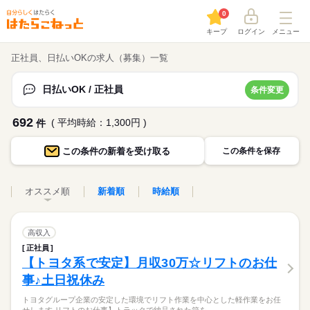
0
キープ
ログイン
メニュー
正社員、日払いOKの求人（募集）一覧
日払いOK / 正社員
条件変更
692
( 平均時給：1,300円 )
件
この条件の
新着を受け取る
この条件を保存
オススメ順
新着順
時給順
高収入
正社員
【トヨタ系で安定】月収30万☆リフトのお仕
事♪土日祝休み
トヨタグループ企業の安定した環境でリフト作業を中心とした軽作業をお任