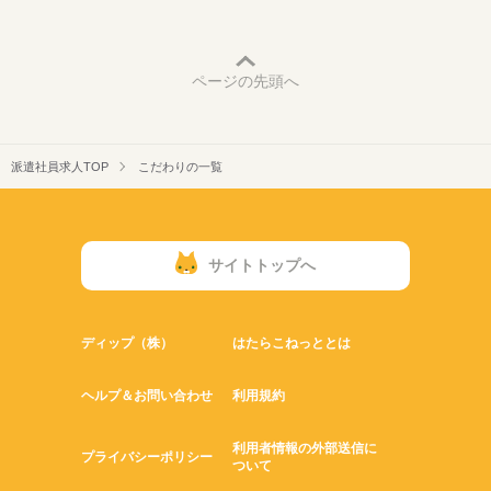
ページの先頭へ
派遣社員求人TOP
こだわりの一覧
サイトトップへ
ディップ（株）
はたらこねっととは
ヘルプ＆お問い合わせ
利用規約
利用者情報の外部送信に
プライバシーポリシー
ついて