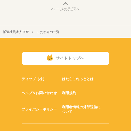
ページの先頭へ
派遣社員求人TOP
こだわりの一覧
サイトトップへ
ディップ（株）
はたらこねっととは
ヘルプ＆お問い合わせ
利用規約
利用者情報の外部送信に
プライバシーポリシー
ついて