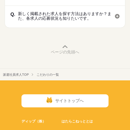
新しく掲載された求人を探す方法はありますか？ま
Q.
た、各求人の応募状況も知りたいです。
ページの先頭へ
派遣社員求人TOP
こだわりの一覧
サイトトップへ
ディップ（株）
はたらこねっととは