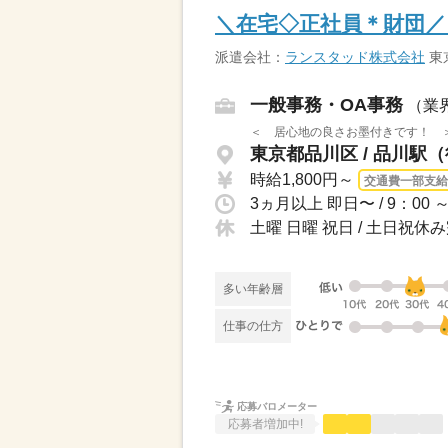
＼在宅◇正社員＊財団
派遣会社：
ランスタッド株式会社
東
一般事務・OA事務
（業
＜ 居心地の良さお墨付きです！ ＞◇
東京都品川区 / 品川駅
時給1,800円～
交通費一部支給
土曜 日曜 祝日 / 土日祝
多い年齢層
仕事の仕方
応募バロメーター
応募者増加中!