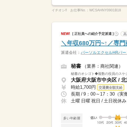
イチオシ!!
お仕事No.：
WCSAHNY0901B18
NEW!
[ 正社員への紹介予定派遣 ]
高
?
＼年収680万円~↑／専
派遣会社：
パーソルエクセルHRパ
秘書
（業界：商社関連）
秘書のオシゴト◆複数の役員のスケジ
大阪府大阪市中央区 / 
時給1,700円
交通費全額支給
長期 / 9：00～17：30
土曜 日曜 祝日 / 土日祝休
多い年齢層