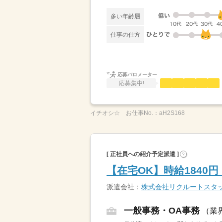
多い年齢層
仕事の仕方
応募バロメーター
応募集中!
イチオシ☆
お仕事No.：
aH2S168
[ 正社員への紹介予定派遣 ]
?
【在宅OK】時給1840
派遣会社：
株式会社リクルートスタ
一般事務・OA事務
（業