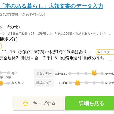
／「本のある暮らし」広報文書のデータ入力
京第2営業部（新宿野村ビル）
界：その他）
 週3日在宅勤務！17：15退勤♪◇ 年休は126日＊有給も取りやすい◎◇ ...
（徒歩5分）
3ヵ月以上 即日〜 / 9：00 ～ 17：15 （実働7.25時間）休憩1時間残業はありません♪◇家...
即日スター
休み完全週休2日制月～金 ※平日5日勤務◆週5日勤務のうち、...
男女の割合
職場の様子
詳細を見る
キープする