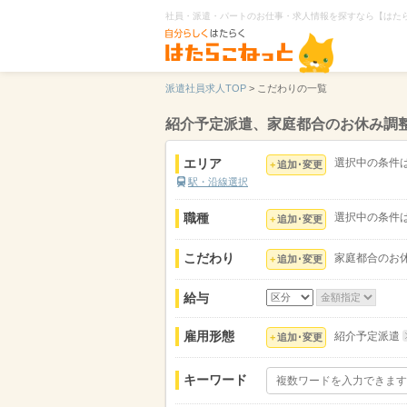
社員・派遣・パートのお仕事・求人情報を探すなら【はた
派遣社員求人TOP
>
こだわりの一覧
紹介予定派遣、家庭都合のお休み調
エリア
選択中の条件
追加･変更
駅・沿線選択
職種
選択中の条件
追加･変更
こだわり
家庭都合のお
追加･変更
給与
雇用形態
紹介予定派遣
追加･変更
キーワード