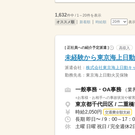
1,632
件中 / 1～20件を表示
表
オススメ順
新着順
時給順
[ 正社員への紹介予定派遣 ]
高収入
?
未経験から東京海上日動
派遣会社：
株式会社東京海上日動キ
勤務先名：東京海上日動火災保険
一般事務・OA事務
（業
○お客様・お相手への事故状況や被害
東京都千代田区 / 二重
時給2,050円
交通費全額支給
長期 即日〜 / 9：00～1
土曜 日曜 祝日 / 完全週休2