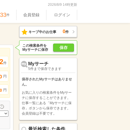
2026/8/9 14時更新
533
会員登録
ログイン
件
0
キープ中のお仕事
件
この検索条件を
保存
Myサーチに保存
2
件
Myサーチ
5件まで保存できます
0
円
保存されたMyサーチはありませ
ん。
円
0
お気に入りの検索条件をMyサー
チに保存することができます。
仕事一覧にある「Myサーチに保
存」ボタンから保存できます。
会員登録は不要です。
最近検索した条件