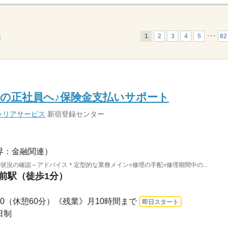
1
2
3
4
5
･･･
82
示
の正社員へ♪保険金支払いサポート
ャリアサービス
新宿登録センター
界：金融関連）
状況の確認～アドバイス＊定型的な業務メイン○修理の手配○修理期間中の...
橋前駅（徒歩1分）
7：00（休憩60分）《残業》月10時間まで
即日スタート
日制