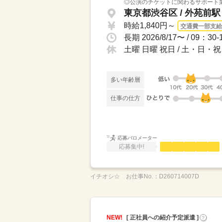
◎公演のチケットに関わるサポート業
東京都渋谷区 / 外苑前
時給1,840円～
交通費一部支給
土曜 日曜 祝日 / 土・日
多い年齢層
仕事の仕方
応募バロメーター
応募集中!
イチオシ☆
お仕事No.：
D260714007D
NEW!
[ 正社員への紹介予定派遣 ]
?