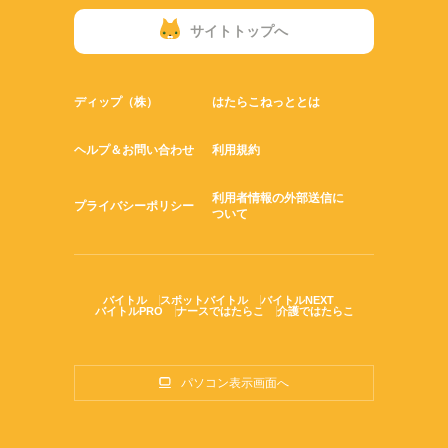
サイトトップへ
ディップ（株）
はたらこねっととは
ヘルプ＆お問い合わせ
利用規約
利用者情報の外部送信に
プライバシーポリシー
ついて
バイトル
スポットバイトル
バイトルNEXT
バイトルPRO
ナースではたらこ
介護ではたらこ
パソコン表示画面へ