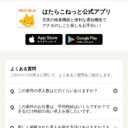
英語不要
PC不要
給休暇（入社半年後に10日間付与） ■慶弔休暇 ■ご家庭都合のお
英語不要
PC不要
休み相談OK
活かせるスキル
はたらこねっと公式アプリ
Word
Excel
活かせるスキル
続きを読む
Word
Excel
充実の検索機能と便利な通知機能で
アナタのしごと探しをお手伝い！
よくある質問
このページの求人に関して、よくあるご質問をご紹介します。
この条件の求人数はどのくらいありますか？
Q.
この条件のお仕事は、平均時給はいくらですか？で
Q.
きるだけ時給の高い求人を探したいです。
新しく掲載された求人を探す方法はありますか？ま
Q.