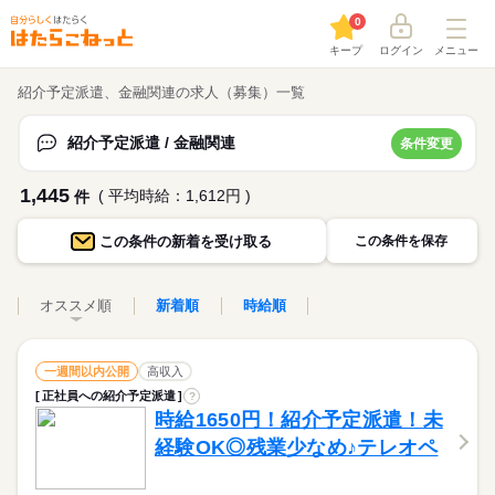
0
キープ
ログイン
メニュー
紹介予定派遣、金融関連の求人（募集）一覧
紹介予定派遣 / 金融関連
条件変更
1,445
( 平均時給：1,612円 )
件
この条件の
新着を受け取る
この条件を保存
オススメ順
新着順
時給順
一週間以内公開
高収入
正社員への紹介予定派遣
?
時給1650円！紹介予定派遣！未
経験OK◎残業少なめ♪テレオペ