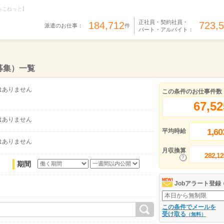
らこねっと】
正社員・契約社員・
184,712
723,
派遣のお仕事：
件
パート・アルバイト：
募集）一覧
はありません
この条件のお仕事件数
67,52
はありません
1,60
平均時給
はありません
月収換算
282,12
期間
Jobアラート登録
この条件でメールを
受け取る
（無料）