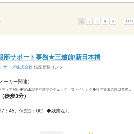
1
2
3
4
5
･･･
3377
示
報部サポート事務★三越前/新日本橋
ートナーズ株式会社
銀座登録センター
メーカー関連）
ディア対応◆WEB記事や雑誌のチェック・ファイリング◆社内貸出の窓口業務...
駅（徒歩3分）
実働7：45、休憩1：00）◆残業なし