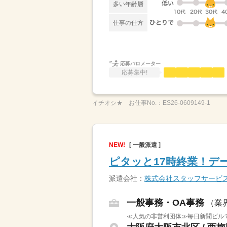
多い年齢層
仕事の仕方
応募バロメーター
応募集中!
イチオシ★
お仕事No.：
ES26-0609149-1
NEW!
[ 一般派遣 ]
ピタッと17時終業！デ
派遣会社：
株式会社スタッフサービ
一般事務・OA事務
（業
≪人気の非営利団体≫毎日新聞ビル