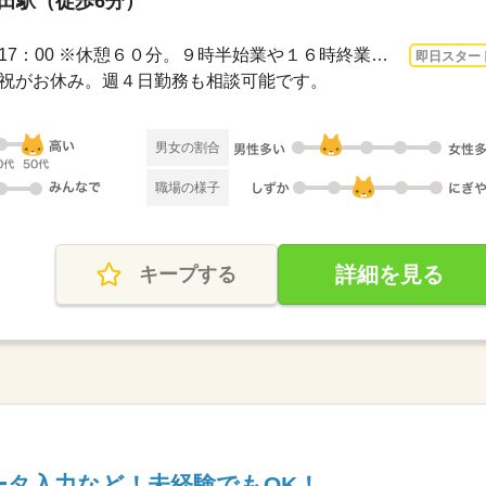
梅田駅（徒歩6分）
3ヵ月以上 即日〜 / 9：00～17：00 ※休憩６０分。９時半始業や１６時終業など時短勤務...
即日スター
・日・祝がお休み。週４日勤務も相談可能です。
男女の割合
職場の様子
詳細を見る
キープする
データ入力など！未経験でもOK！