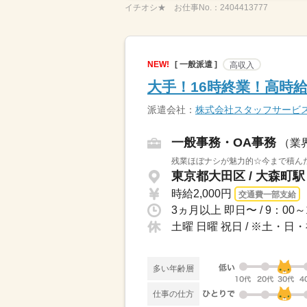
イチオシ★
お仕事No.：
2404413777
NEW!
[ 一般派遣 ]
高収入
大手！16時終業！高時
派遣会社：
株式会社スタッフサービ
一般事務・OA事務
（業
残業ほぼナシが魅力的☆今まで積ん
東京都大田区 / 大森町
時給2,000円
交通費一部支給
土曜 日曜 祝日 / ※土
多い年齢層
仕事の仕方