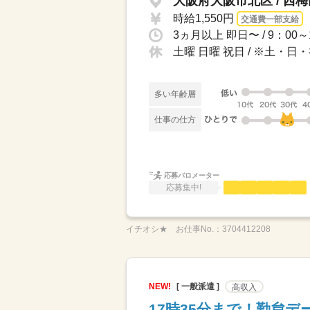
大阪府大阪市北区 / 西
時給1,550円
交通費一部支給
土曜 日曜 祝日 / ※土
多い年齢層
仕事の仕方
応募バロメーター
応募集中!
イチオシ★
お仕事No.：
3704412208
NEW!
[ 一般派遣 ]
高収入
17時35分まで！勤怠