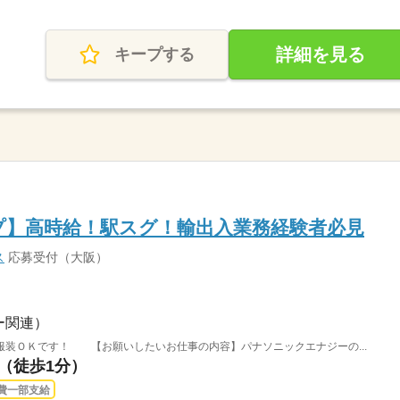
詳細を見る
キープする
プ】高時給！駅スグ！輸出入業務経験者必見
ス
応募受付（大阪）
ー関連）
服装ＯＫです！ 【お願いしたいお仕事の内容】パナソニックエナジーの...
駅（徒歩1分）
費一部支給