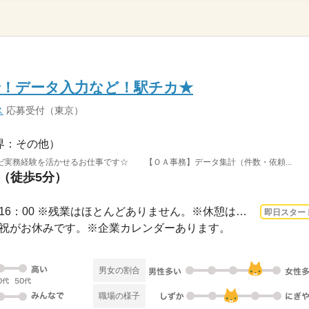
給！データ入力など！駅チカ★
ス
応募受付（東京）
界：その他）
だ実務経験を活かせるお仕事です☆ 【ＯＡ事務】データ集計（件数・依頼...
駅（徒歩5分）
3ヵ月以上 即日〜 / 9：00～16：00 ※残業はほとんどありません。※休憩は４５分です。
即日スター
・日・祝がお休みです。※企業カレンダーあります。
男女の割合
職場の様子