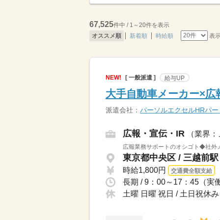
67,525
件中 / 1～20件を表示
表
オススメ順
新着順
時給順
NEW!
[ 一般派遣 ]
給与UP
大手自動車メーカー×広
派遣会社：
パーソルエクセルHRパ
広報・宣伝・IR
（業界：
広報業務サポートのオシゴト◆社外メ
東京都中央区 / 三越前
時給1,800円
交通費全額支給
長期 / 9：00～17：45（
土曜 日曜 祝日 / 土日祝休み