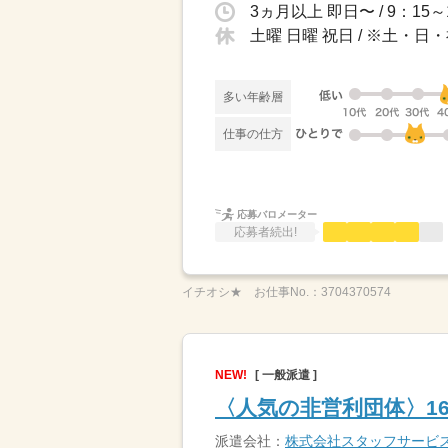
3ヵ月以上 即日〜 / 9：1
土曜 日曜 祝日 / ※土・
多い年齢層
仕事の仕方
応募バロメーター
応募者続出!
イチオシ★
お仕事No.：
3704370574
NEW!
[ 一般派遣 ]
〈人気の非営利団体〉1
派遣会社：
株式会社スタッフサービ