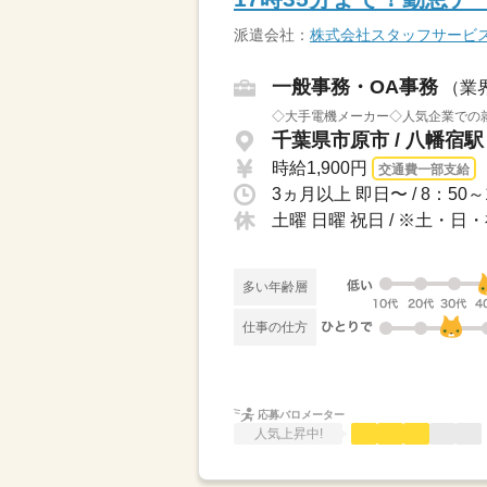
派遣会社：
株式会社スタッフサービ
一般事務・OA事務
（業
◇大手電機メーカー◇人気企業での
千葉県市原市 / 八幡宿駅
時給1,900円
交通費一部支給
土曜 日曜 祝日 / ※土
多い年齢層
仕事の仕方
応募バロメーター
人気上昇中!