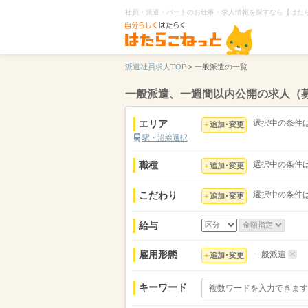
社員・派遣・パートのお仕事・求人情報を探すなら【はた
派遣社員求人TOP
>
一般派遣の一覧
一般派遣、一週間以内公開の求人（
エリア
選択中の条件
追加･変更
駅・沿線選択
職種
選択中の条件
追加･変更
こだわり
選択中の条件
追加･変更
給与
雇用形態
一般派遣
追加･変更
キーワード