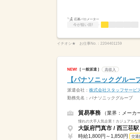
応募バロメーター
今が狙い目!
イチオシ★
お仕事No.：
2204401159
NEW!
[ 一般派遣 ]
高収入
【パナソニックグルー
派遣会社：
株式会社スタッフサービ
勤務先名：パナソニックグループ
貿易事務
（業界：メーカ
憧れの大手人気企業！カジュアルな
大阪府門真市 / 西三荘
時給1,800円～1,850円
交通