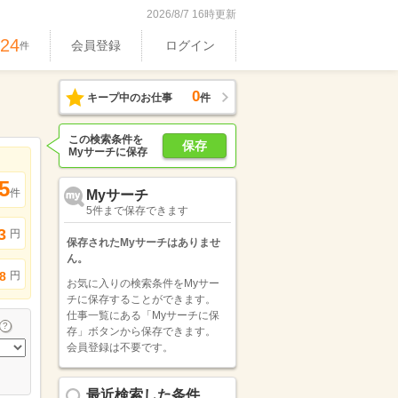
2026/8/7 16時更新
524
会員登録
ログイン
件
0
キープ中のお仕事
件
この検索条件を
保存
Myサーチに保存
5
件
Myサーチ
5件まで保存できます
3
円
保存されたMyサーチはありませ
ん。
円
8
お気に入りの検索条件をMyサー
チに保存することができます。
仕事一覧にある「Myサーチに保
存」ボタンから保存できます。
会員登録は不要です。
最近検索した条件